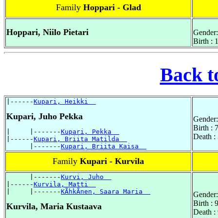
Family
Hoppari - Glad
Hoppari, Niilo Pietari
Gender:
Birth :
Back t
|------
Kupari, Heikki  
Kupari, Juho Pekka
Gender:
Birth :
|     |-------
Kupari, Pekka  
Death :
|------
Kupari, Briita Matilda  
      |-------
Kupari, Briita Kaisa  
Family
Kupari - Kurvila
      |-------
Kurvi, Juho  
|------
Kurvila, Matti  
|     |-------
KÃhkÃnen, Saara Maria  
Gender:
Birth :
Kurvila, Maria Kustaava
Death :