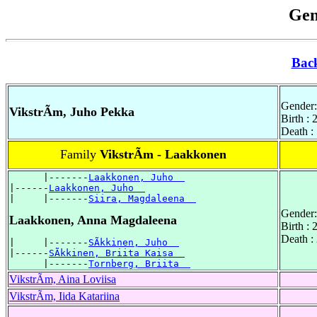
Gen
Bac
Gender:
VikstrÃm, Juho Pekka
Birth :
Death :
Family
VikstrÃm - Laakkonen
      |-------
Laakkonen, Juho  
|------
Laakkonen, Juho  
|     |-------
Siira, Magdaleena  
Gender:
Laakkonen, Anna Magdaleena
Birth :
Death :
|     |-------
SÃkkinen, Juho  
|------
SÃkkinen, Briita Kaisa  
      |-------
Tornberg, Briita  
VikstrÃm, Aina Loviisa
VikstrÃm, Iida Katariina