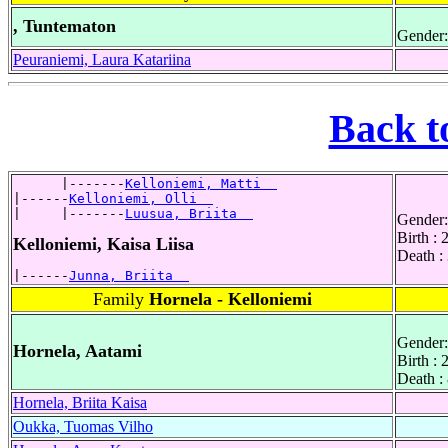
, Tuntematon
Gender:
Peuraniemi, Laura Katariina
Back t
      |-------
Kelloniemi, Matti  
|------
Kelloniemi, Olli  
|     |-------
Luusua, Briita  
Gender:
Birth : 
Kelloniemi, Kaisa Liisa
Death :
|------
Junna, Briita  
Family
Hornela - Kelloniemi
Gender:
Hornela, Aatami
Birth :
Death :
Hornela, Briita Kaisa
Oukka, Tuomas Vilho