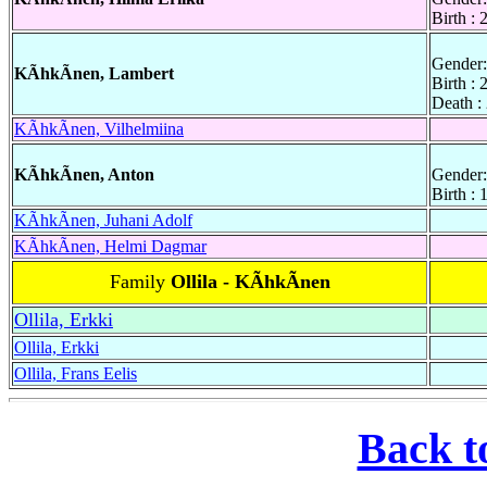
Birth :
Gender:
KÃhkÃnen, Lambert
Birth :
Death :
KÃhkÃnen, Vilhelmiina
KÃhkÃnen, Anton
Gender:
Birth :
KÃhkÃnen, Juhani Adolf
KÃhkÃnen, Helmi Dagmar
Family
Ollila - KÃhkÃnen
Ollila, Erkki
Ollila, Erkki
Ollila, Frans Eelis
Back t