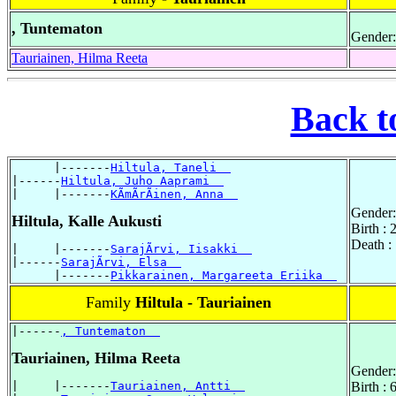
, Tuntematon
Gender:
Tauriainen, Hilma Reeta
Back t
      |-------
Hiltula, Taneli  
|------
Hiltula, Juho Aaprami  
|     |-------
KÃmÃrÃinen, Anna  
Gender:
Hiltula, Kalle Aukusti
Birth : 
Death :
|     |-------
SarajÃrvi, Iisakki  
|------
SarajÃrvi, Elsa  
      |-------
Pikkarainen, Margareeta Eriika  
Family
Hiltula - Tauriainen
|------
, Tuntematon  
Tauriainen, Hilma Reeta
Gender:
|     |-------
Tauriainen, Antti  
Birth :