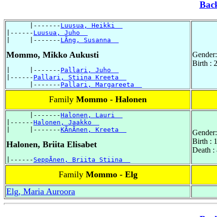
Bac
      |-------
Luusua, Heikki  
|------
Luusua, Juho  
|     |-------
LÃng, Susanna  
Mommo, Mikko Aukusti
Gender:
Birth :
|     |-------
Pallari, Juho  
|------
Pallari, Stiina Kreeta  
      |-------
Pallari, Margareeta  
Family
Mommo - Halonen
      |-------
Halonen, Lauri  
|------
Halonen, Jaakko  
|     |-------
KÃnÃnen, Kreeta  
Gender:
Birth :
Halonen, Briita Elisabet
Death :
|------
SeppÃnen, Briita Stiina  
Family
Mommo - Elg
Elg, Maria Auroora