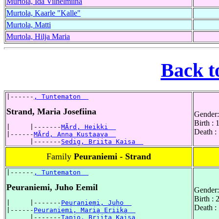
Murtola, Ida Vilhelmiina
Murtola, Kaarle "Kalle"
Murtola, Matti
Murtola, Hilja Maria
Back t
|------
, Tuntematon  
Strand, Maria Josefiina
Gender:
Birth :
|     |-------
MÃrd, Heikki  
Death :
|------
MÃrd, Anna Kustaava  
      |-------
Sedig, Briita Kaisa  
Family
Peuraniemi - Strand
|------
, Tuntematon  
Peuraniemi, Juho Eemil
Gender:
Birth :
|     |-------
Peuraniemi, Juho  
Death :
|------
Peuraniemi, Maria Eriika  
      |-------
Tapio, Briita Kaisa  