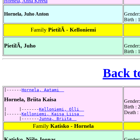
Hornela, Anna Kreeta
Hornela, Juho Anton
Gender:
Birth :
Family
PietilÃ - Kelloniemi
PietilÃ, Juho
Gender:
Birth :
Back t
|------
Hornela, Aatami  
Hornela, Briita Kaisa
Gender:
Birth :
|     |-------
Kelloniemi, Olli  
Death :
|------
Kelloniemi, Kaisa Liisa  
      |-------
Junna, Briita  
Family
Katisko - Hornela
Katisko, Niilo Joonas
Gender: