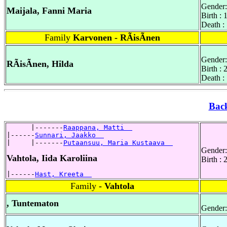
Gender:
Maijala, Fanni Maria
Birth :
Death :
Family
Karvonen - RÃisÃnen
Gender:
RÃisÃnen, Hilda
Birth : 
Death :
Bac
      |-------
Raappana, Matti  
|------
Sunnari, Jaakko  
|     |-------
Putaansuu, Maria Kustaava  
Gender:
Vahtola, Iida Karoliina
Birth :
|------
Hast, Kreeta  
Family
- Vahtola
, Tuntematon
Gender: