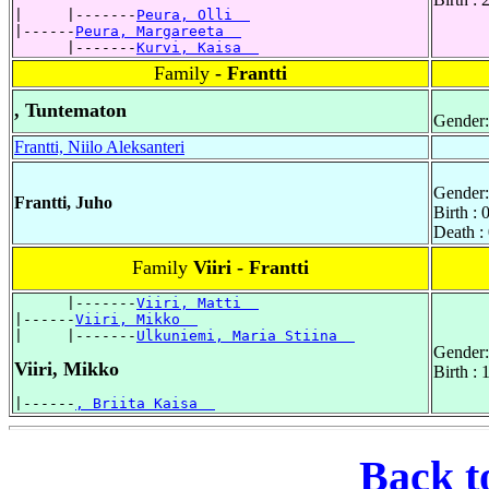
|     |-------
Peura, Olli  
|------
Peura, Margareeta  
      |-------
Kurvi, Kaisa  
Family
- Frantti
, Tuntematon
Gender:
Frantti, Niilo Aleksanteri
Gender:
Frantti, Juho
Birth :
Death :
Family
Viiri - Frantti
      |-------
Viiri, Matti  
|------
Viiri, Mikko  
|     |-------
Ulkuniemi, Maria Stiina  
Gender:
Viiri, Mikko
Birth :
|------
, Briita Kaisa  
Back t