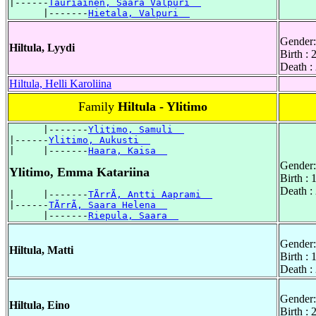
|------
Tauriainen, Saara Valpuri  
      |-------
Hietala, Valpuri  
Gender:
Hiltula, Lyydi
Birth :
Death :
Hiltula, Helli Karoliina
Family
Hiltula - Ylitimo
      |-------
Ylitimo, Samuli  
|------
Ylitimo, Aukusti  
|     |-------
Haara, Kaisa  
Gender:
Ylitimo, Emma Katariina
Birth :
Death :
|     |-------
TÃrrÃ, Antti Aaprami  
|------
TÃrrÃ, Saara Helena  
      |-------
Riepula, Saara  
Gender:
Hiltula, Matti
Birth :
Death :
Gender:
Hiltula, Eino
Birth :