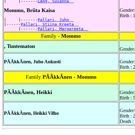
|     |-------
LÃng, Susanna  
Mommo, Briita Kaisa
Gender:
Birth :
|     |-------
Pallari, Juho  
|------
Pallari, Stiina Kreeta  
      |-------
Pallari, Margareeta  
Family
- Mommo
, Tuntematon
Gender:
PÃÃkkÃnen, Juho Aukusti
Gender:
Birth :
Family
PÃÃkkÃnen - Mommo
PÃÃkkÃnen, Heikki
Gender:
Birth :
Gender:
PÃÃkkÃnen, Heikki Vilho
Birth :
Death :