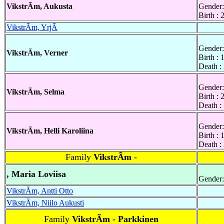
VikstrÃm, Aukusta
Gender:
Birth : 
VikstrÃm, YrjÃ
Gender:
VikstrÃm, Verner
Birth :
Death :
Gender:
VikstrÃm, Selma
Birth :
Death :
Gender:
VikstrÃm, Helli Karoliina
Birth : 
Death :
Family
VikstrÃm -
, Maria Loviisa
Gender:
VikstrÃm, Antti Otto
VikstrÃm, Niilo Aukusti
Family
VikstrÃm - Parkkinen