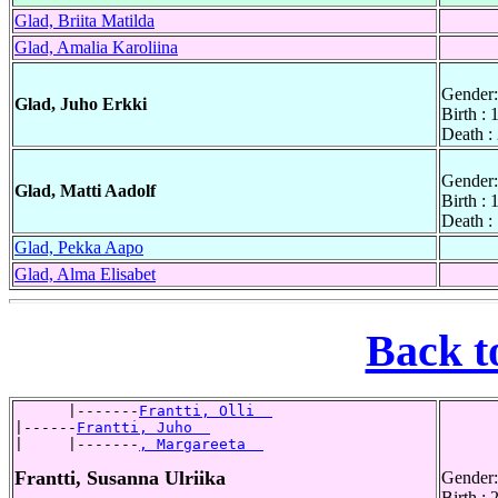
Glad, Briita Matilda
Glad, Amalia Karoliina
Gender:
Glad, Juho Erkki
Birth :
Death :
Gender:
Glad, Matti Aadolf
Birth :
Death :
Glad, Pekka Aapo
Glad, Alma Elisabet
Back t
      |-------
Frantti, Olli  
|------
Frantti, Juho  
|     |-------
, Margareeta  
Frantti, Susanna Ulriika
Gender:
Birth : 