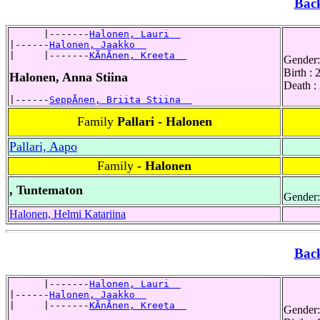
Bac
      |-------
Halonen, Lauri  
|------
Halonen, Jaakko  
|     |-------
KÃnÃnen, Kreeta  
Gender:
Birth :
Halonen, Anna Stiina
Death :
|------
SeppÃnen, Briita Stiina  
Family
Pallari - Halonen
Pallari, Aapo
Family
- Halonen
, Tuntematon
Gender:
Halonen, Helmi Katariina
Bac
      |-------
Halonen, Lauri  
|------
Halonen, Jaakko  
|     |-------
KÃnÃnen, Kreeta  
Gender: