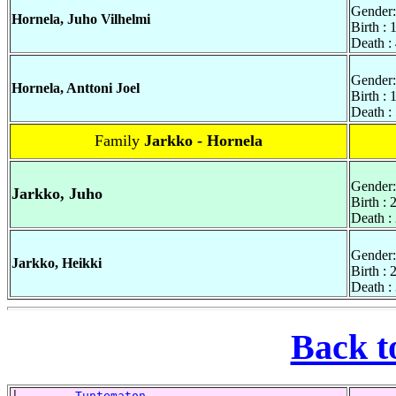
Gender:
Hornela, Juho Vilhelmi
Birth :
Death :
Gender:
Hornela, Anttoni Joel
Birth :
Death :
Family
Jarkko - Hornela
Gender:
Jarkko, Juho
Birth :
Death :
Gender:
Jarkko, Heikki
Birth :
Death :
Back t
|------
, Tuntematon  