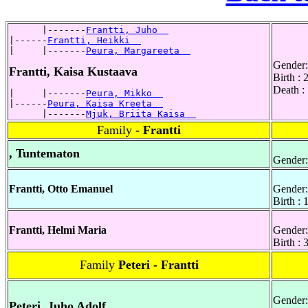
      |-------
Frantti, Juho  
|------
Frantti, Heikki  
|     |-------
Peura, Margareeta  
Gender:
Frantti, Kaisa Kustaava
Birth :
Death :
|     |-------
Peura, Mikko  
|------
Peura, Kaisa Kreeta  
      |-------
Mjuk, Briita Kaisa  
Family
- Frantti
, Tuntematon
Gender:
Frantti, Otto Emanuel
Gender:
Birth :
Frantti, Helmi Maria
Gender:
Birth : 
Family
Peteri - Frantti
Gender:
Peteri, Juho Adolf