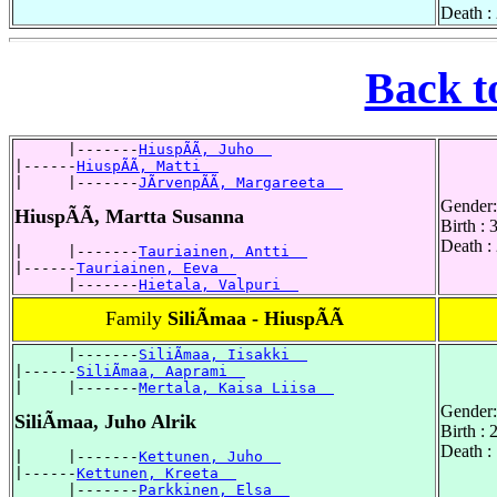
Death :
Back t
      |-------
HiuspÃÃ, Juho  
|------
HiuspÃÃ, Matti  
|     |-------
JÃrvenpÃÃ, Margareeta  
Gender:
HiuspÃÃ, Martta Susanna
Birth :
Death :
|     |-------
Tauriainen, Antti  
|------
Tauriainen, Eeva  
      |-------
Hietala, Valpuri  
Family
SiliÃmaa - HiuspÃÃ
      |-------
SiliÃmaa, Iisakki  
|------
SiliÃmaa, Aaprami  
|     |-------
Mertala, Kaisa Liisa  
Gender:
SiliÃmaa, Juho Alrik
Birth :
Death :
|     |-------
Kettunen, Juho  
|------
Kettunen, Kreeta  
      |-------
Parkkinen, Elsa  