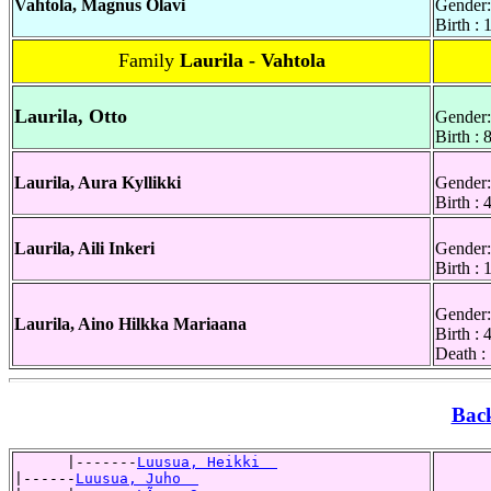
Vahtola, Magnus Olavi
Gender:
Birth :
Family
Laurila - Vahtola
Laurila, Otto
Gender:
Birth :
Laurila, Aura Kyllikki
Gender:
Birth :
Laurila, Aili Inkeri
Gender:
Birth :
Gender:
Laurila, Aino Hilkka Mariaana
Birth :
Death :
Bac
      |-------
Luusua, Heikki  
|------
Luusua, Juho  