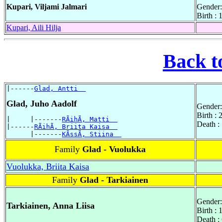
Kupari, Viljami Jalmari
Gender:
Birth :
Kupari, Aili Hilja
Back t
|------
Glad, Antti  
Glad, Juho Aadolf
Gender:
Birth :
|     |-------
RÃihÃ, Matti  
Death :
|------
RÃihÃ, Briita Kaisa  
      |-------
KÃssÃ, Stiina  
Family
Glad - Vuolukka
Vuolukka, Briita Kaisa
Family
Glad - Tarkiainen
Gender:
Tarkiainen, Anna Liisa
Birth :
Death :