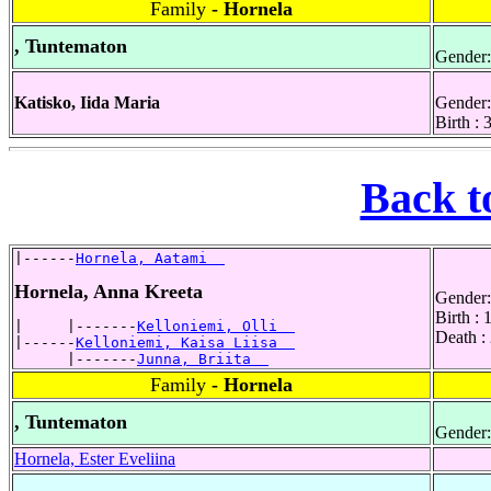
Family
- Hornela
, Tuntematon
Gender:
Katisko, Iida Maria
Gender:
Birth : 
Back t
|------
Hornela, Aatami  
Hornela, Anna Kreeta
Gender:
Birth :
|     |-------
Kelloniemi, Olli  
Death :
|------
Kelloniemi, Kaisa Liisa  
      |-------
Junna, Briita  
Family
- Hornela
, Tuntematon
Gender:
Hornela, Ester Eveliina