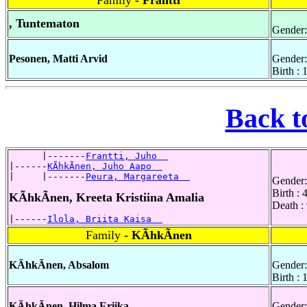
Family
- Frantti
, Tuntematon
Gender:
Pesonen, Matti Arvid
Gender:
Birth :
Back t
      |-------
Frantti, Juho  
|------
KÃhkÃnen, Juho Aapo  
|     |-------
Peura, Margareeta  
Gender:
Birth :
KÃhkÃnen, Kreeta Kristiina Amalia
Death :
|------
Ilola, Briita Kaisa  
Family
- KÃhkÃnen
KÃhkÃnen, Absalom
Gender:
Birth : 
KÃhkÃnen, Hilma Eriika
Gender: