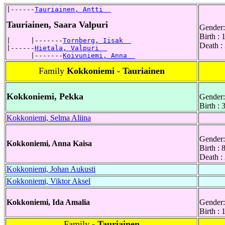
|------
Tauriainen, Antti  
Tauriainen, Saara Valpuri
Gender:
Birth :
|     |-------
Tornberg, Iisak  
Death :
|------
Hietala, Valpuri  
      |-------
Koivuniemi, Anna  
Family
Kokkoniemi - Tauriainen
Kokkoniemi, Pekka
Gender:
Birth :
Kokkoniemi, Selma Aliina
Gender:
Kokkoniemi, Anna Kaisa
Birth : 
Death : 
Kokkoniemi, Johan Aukusti
Kokkoniemi, Viktor Aksel
Kokkoniemi, Ida Amalia
Gender:
Birth :
Family
- Tauriainen