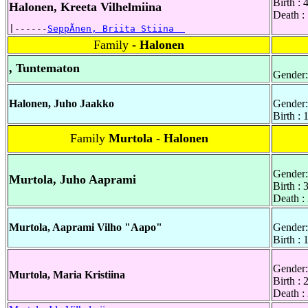
Birth :
Halonen, Kreeta Vilhelmiina
Death :
|------
SeppÃnen, Briita Stiina  
Family
- Halonen
, Tuntematon
Gender:
Halonen, Juho Jaakko
Gender:
Birth :
Family
Murtola - Halonen
Gender:
Murtola, Juho Aaprami
Birth :
Death :
Murtola, Aaprami Vilho "Aapo"
Gender:
Birth :
Gender:
Murtola, Maria Kristiina
Birth :
Death :