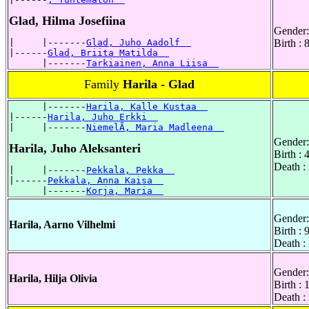
Glad, Hilma Josefiina
Gender:
|     |-------
Glad, Juho Aadolf  
Birth : 
|------
Glad, Briita Matilda  
      |-------
Tarkiainen, Anna Liisa  
Family
Harila - Glad
      |-------
Harila, Kalle Kustaa  
|------
Harila, Juho Erkki  
|     |-------
NiemelÃ, Maria Madleena  
Gender:
Harila, Juho Aleksanteri
Birth :
Death :
|     |-------
Pekkala, Pekka  
|------
Pekkala, Anna Kaisa  
      |-------
Korja, Maria  
Gender:
Harila, Aarno Vilhelmi
Birth :
Death :
Gender:
Harila, Hilja Olivia
Birth :
Death :