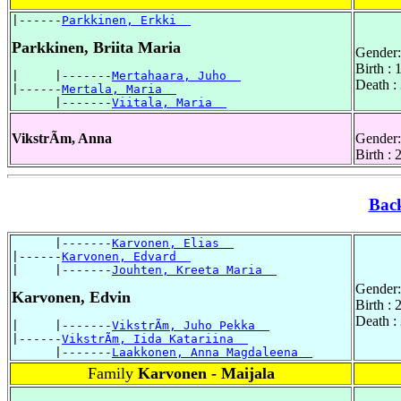
|------
Parkkinen, Erkki  
Parkkinen, Briita Maria
Gender:
Birth :
|     |-------
Mertahaara, Juho  
Death :
|------
Mertala, Maria  
      |-------
Viitala, Maria  
VikstrÃm, Anna
Gender:
Birth :
Bac
      |-------
Karvonen, Elias  
|------
Karvonen, Edvard  
|     |-------
Jouhten, Kreeta Maria  
Gender:
Karvonen, Edvin
Birth :
Death :
|     |-------
VikstrÃm, Juho Pekka  
|------
VikstrÃm, Iida Katariina  
      |-------
Laakkonen, Anna Magdaleena  
Family
Karvonen - Maijala