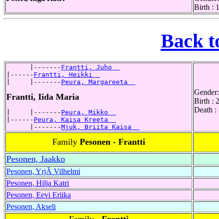
Birth :
Back t
      |-------
Frantti, Juho  
|------
Frantti, Heikki  
|     |-------
Peura, Margareeta  
Gender:
Frantti, Iida Maria
Birth :
Death :
|     |-------
Peura, Mikko  
|------
Peura, Kaisa Kreeta  
      |-------
Mjuk, Briita Kaisa  
Family
Pesonen - Frantti
Pesonen, Jaakko
Pesonen, YrjÃ Vilhelmi
Pesonen, Hilja Katri
Pesonen, Eevi Eriika
Pesonen, Akseli