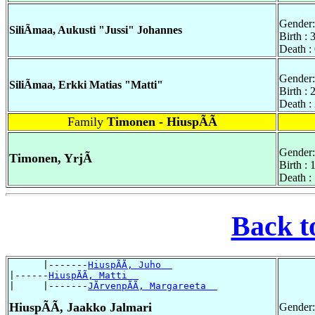
Gender:
SiliÃmaa, Aukusti "Jussi" Johannes
Birth : 
Death :
Gender:
SiliÃmaa, Erkki Matias "Matti"
Birth :
Death :
Family
Timonen - HiuspÃÃ
Gender:
Timonen, YrjÃ
Birth :
Death :
Back t
      |-------
HiuspÃÃ, Juho  
|------
HiuspÃÃ, Matti  
|     |-------
JÃrvenpÃÃ, Margareeta  
HiuspÃÃ, Jaakko Jalmari
Gender: