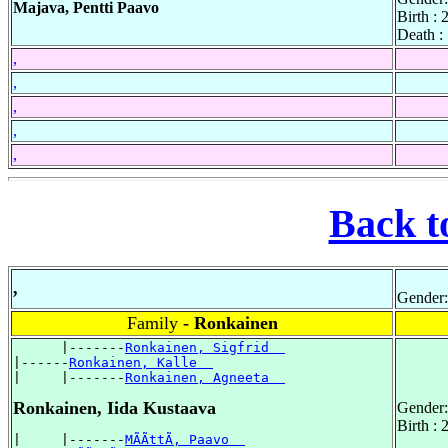
Majava, Pentti Paavo
Birth :
Death :
,
,
,
,
,
Back t
,
Gender:
Family
- Ronkainen
      |-------
Ronkainen, Sigfrid  
|------
Ronkainen, Kalle  
|     |-------
Ronkainen, Agneeta  
Ronkainen, Iida Kustaava
Gender:
Birth :
|     |-------
MÃÃttÃ, Paavo  