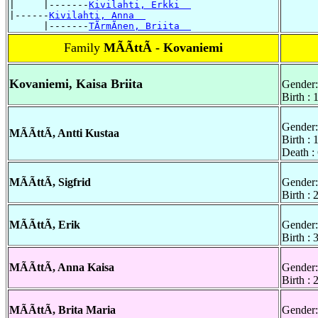
|     |-------
Kivilahti, Erkki  
|------
Kivilahti, Anna  
      |-------
TÃrmÃnen, Briita  
Family
MÃÃttÃ - Kovaniemi
Kovaniemi, Kaisa Briita
Gender:
Birth :
Gender:
MÃÃttÃ, Antti Kustaa
Birth :
Death :
MÃÃttÃ, Sigfrid
Gender:
Birth :
MÃÃttÃ, Erik
Gender:
Birth :
MÃÃttÃ, Anna Kaisa
Gender:
Birth :
MÃÃttÃ, Brita Maria
Gender: