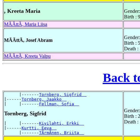
, Kreeta Maria
Gender:
Birth :
MÃÃttÃ, Maria Liisa
Gender:
MÃÃttÃ, Josef Abram
Birth :
Death :
MÃÃttÃ, Kreeta Valpu
Back t
      |-------
Tornberg, Sigfrid  
|------
Tornberg, Jaakko  
|     |-------
Fellman, Sofia  
Gender:
Tornberg, Sigfrid
Birth :
Death :
|     |-------
Kivilahti, Erkki  
|------
Kurtti, Eeva  
      |-------
TÃrmÃnen, Briita  