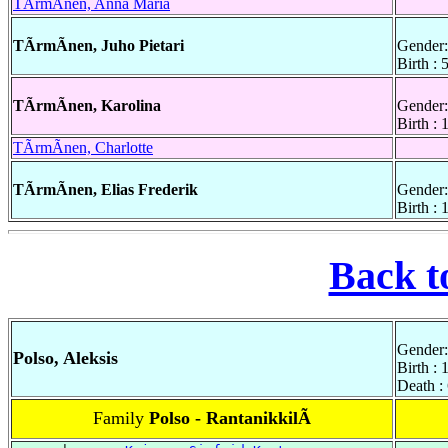
TÃrmÃnen, Anna Maria
TÃrmÃnen, Juho Pietari
Gender:
Birth :
TÃrmÃnen, Karolina
Gender:
Birth :
TÃrmÃnen, Charlotte
TÃrmÃnen, Elias Frederik
Gender:
Birth :
Back t
Gender:
Polso, Aleksis
Birth :
Death :
Family
Polso - RantanikkilÃ