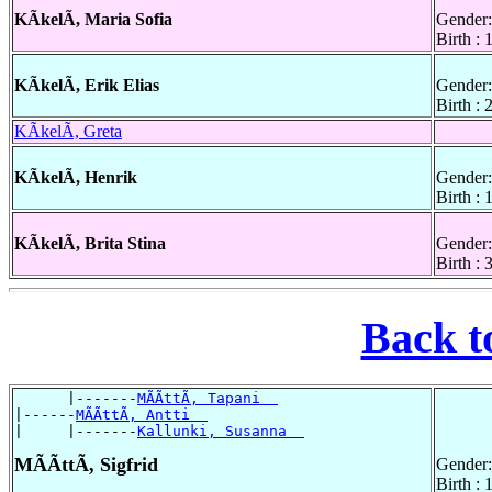
KÃkelÃ, Maria Sofia
Gender:
Birth : 
KÃkelÃ, Erik Elias
Gender:
Birth :
KÃkelÃ, Greta
KÃkelÃ, Henrik
Gender:
Birth :
KÃkelÃ, Brita Stina
Gender:
Birth :
Back t
      |-------
MÃÃttÃ, Tapani  
|------
MÃÃttÃ, Antti  
|     |-------
Kallunki, Susanna  
MÃÃttÃ, Sigfrid
Gender:
Birth :