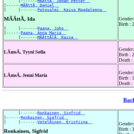
      |-------
MÃÃttÃ, Johan Petter  
|------
MÃÃttÃ, Daniel  
|     |-------
Patosalmi, Kaisa Magdaleena  
MÃÃttÃ, Ida
Gender:
Birth :
|     |-------
Paana, Juho  
|------
Paana, Anna Maria  
      |-------
MÃÃttÃlÃ, Kaisa  
Gender:
LÃmsÃ, Tyyni Sofia
Birth :
Death :
Gender:
LÃmsÃ, Jenni Maria
Birth :
Death :
Bac
      |-------
Ronkainen, Sigfrid  
|------
Ronkainen, Sigfrid  
|     |-------
VetelÃinen, Kristiina  
Gender:
Birth :
Ronkainen, Sigfrid