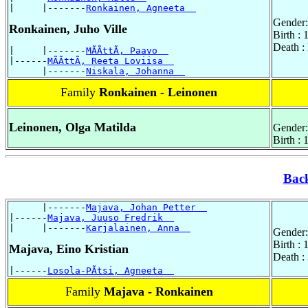
|     |-------
Ronkainen, Agneeta  
Gender:
Ronkainen, Juho Ville
Birth :
Death 
|     |-------
MÃÃttÃ, Paavo  
|------
MÃÃttÃ, Reeta Loviisa  
      |-------
Niskala, Johanna  
Family
Ronkainen - Leinonen
Leinonen, Olga Matilda
Gender:
Birth :
Bac
      |-------
Majava, Johan Petter  
|------
Majava, Juuso Fredrik  
|     |-------
Karjalainen, Anna  
Gender:
Birth :
Majava, Eino Kristian
Death :
|------
Losola-PÃtsi, Agneeta  
Family
Majava - Ronkainen