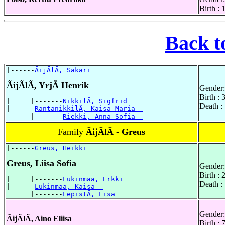
Birth :
Back t
|------
ÃijÃlÃ, Sakari  
ÃijÃlÃ, YrjÃ Henrik
Gender:
Birth :
|     |-------
NikkilÃ, Sigfrid  
Death :
|------
RantanikkilÃ, Kaisa Maria  
      |-------
Riekki, Anna Sofia  
Family
ÃijÃlÃ - Greus
|------
Greus, Heikki  
Greus, Liisa Sofia
Gender:
Birth : 
|     |-------
Lukinmaa, Erkki  
Death :
|------
Lukinmaa, Kaisa  
      |-------
LepistÃ, Lisa  
Gender:
ÃijÃlÃ, Aino Eliisa
Birth :