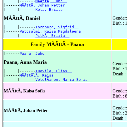
      |-------
MÃÃttÃ, Juho  
|------
MÃÃttÃ, Johan Petter  
|     |-------
Kela, Briita  
MÃÃttÃ, Daniel
Gender:
Birth :
|     |-------
Tornberg, Sigfrid  
|------
Patosalmi, Kaisa Magdaleena  
      |-------
PitkÃ, Briita  
Family
MÃÃttÃ - Paana
|------
Paana, Juho  
Paana, Anna Maria
Gender:
Birth :
|     |-------
Tuovila, Elias  
Death :
|------
MÃÃttÃlÃ, Kaisa  
      |-------
VetelÃinen, Maria Sofia  
MÃÃttÃ, Kaisa Sofia
Gender:
Birth :
Gender:
MÃÃttÃ, Johan Petter
Birth :
Death :