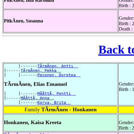
PitkÃnen, Iida Karoliina
Gender:
Birth :
Gender:
PitkÃnen, Susanna
Birth :
Death :
Back t
      |-------
TÃrmÃnen, Antti  
|------
TÃrmÃnen, Pekka  
|     |-------
Pesonen, Dorotea  
TÃrmÃnen, Elias Emanuel
Gender:
Birth :
|     |-------
MÃÃttÃ, Pentti  
|------
MÃÃttÃ, Anna  
      |-------
Korva, Brita  
Family
TÃrmÃnen - Honkanen
Honkanen, Kaisa Kreeta
Gender:
Birth :