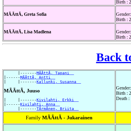
Birth :
MÃÃttÃ, Greta Sofia
Gender:
Birth :
MÃÃttÃ, Lisa Madlena
Gender:
Birth :
Back t
      |-------
MÃÃttÃ, Tapani  
|------
MÃÃttÃ, Antti  
|     |-------
Kallunki, Susanna  
Gender:
MÃÃttÃ, Juuso
Birth :
Death :
|     |-------
Kivilahti, Erkki  
|------
Kivilahti, Anna  
      |-------
TÃrmÃnen, Briita  
Family
MÃÃttÃ - Jukarainen