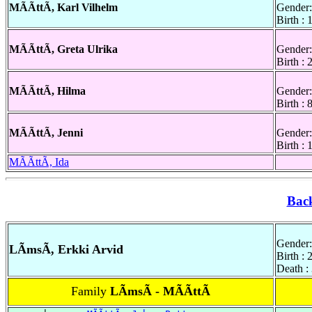
MÃÃttÃ, Karl Vilhelm
Gender:
Birth :
MÃÃttÃ, Greta Ulrika
Gender:
Birth :
MÃÃttÃ, Hilma
Gender:
Birth :
MÃÃttÃ, Jenni
Gender:
Birth :
MÃÃttÃ, Ida
Bac
Gender:
LÃmsÃ, Erkki Arvid
Birth :
Death :
Family
LÃmsÃ - MÃÃttÃ