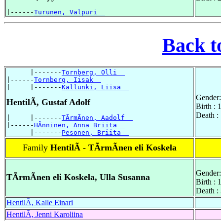
|------
Turunen, Valpuri  
Back t
      |-------
Tornberg, Olli  
|------
Tornberg, Iisak  
|     |-------
Kallunki, Liisa  
Gender:
HentilÃ, Gustaf Adolf
Birth :
Death :
|     |-------
TÃrmÃnen, Aadolf  
|------
HÃnninen, Anna Briita  
      |-------
Pesonen, Briita  
Family
HentilÃ - TÃrmÃnen eli Koskela
Gender:
TÃrmÃnen eli Koskela, Ulla Susanna
Birth :
Death :
HentilÃ, Kalle Einari
HentilÃ, Jenni Karoliina