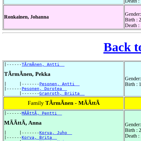
Death :
Gender:
Ronkainen, Johanna
Birth : 
Death :
Back t
|------
TÃrmÃnen, Antti  
TÃrmÃnen, Pekka
Gender:
|     |-------
Pesonen, Antti  
Birth :
|------
Pesonen, Dorotea  
      |-------
Granroth, Briita  
Family
TÃrmÃnen - MÃÃttÃ
|------
MÃÃttÃ, Pentti  
MÃÃttÃ, Anna
Gender:
Birth :
|     |-------
Korva, Juho  
Death :
|------
Korva, Brita  