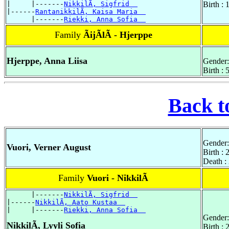
|     |-------
NikkilÃ, Sigfrid  
Birth :
|------
RantanikkilÃ, Kaisa Maria  
      |-------
Riekki, Anna Sofia  
Family
ÃijÃlÃ - Hjerppe
Hjerppe, Anna Liisa
Gender:
Birth :
Back t
Gender:
Vuori, Verner August
Birth :
Death :
Family
Vuori - NikkilÃ
      |-------
NikkilÃ, Sigfrid  
|------
NikkilÃ, Aato Kustaa  
|     |-------
Riekki, Anna Sofia  
Gender:
NikkilÃ, Lyyli Sofia
Birth :