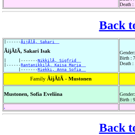
Death :
Back t
|------
ÃijÃlÃ, Sakari  
ÃijÃlÃ, Sakari Isak
Gender:
Birth :
|     |-------
NikkilÃ, Sigfrid  
Death :
|------
RantanikkilÃ, Kaisa Maria  
      |-------
Riekki, Anna Sofia  
Family
ÃijÃlÃ - Mustonen
Mustonen, Sofia Eveliina
Gender:
Birth : 
,
Back t