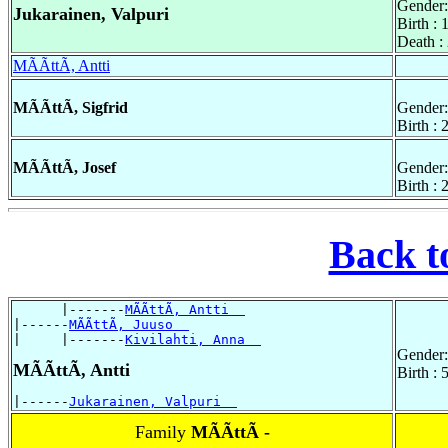
Gender:
Jukarainen, Valpuri
Birth : 
Death :
MÃÃttÃ, Antti
MÃÃttÃ, Sigfrid
Gender:
Birth :
MÃÃttÃ, Josef
Gender:
Birth :
Back t
      |-------
MÃÃttÃ, Antti  
|------
MÃÃttÃ, Juuso  
|     |-------
Kivilahti, Anna  
Gender:
MÃÃttÃ, Antti
Birth :
|------
Jukarainen, Valpuri  
Family
MÃÃttÃ -