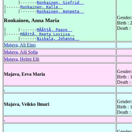
      |-------
Ronkainen, Sigfrid  
|------
Ronkainen, Kalle  
|     |-------
Ronkainen, Agneeta  
Gender:
Ronkainen, Anna Maria
Birth :
Death :
|     |-------
MÃÃttÃ, Paavo  
|------
MÃÃttÃ, Reeta Loviisa  
      |-------
Niskala, Johanna  
Majava, Ali Eino
Majava, Aili Sofia
Majava, Helmi Elli
Gender:
Majava, Eeva Maria
Birth :
Death :
,
Gender:
Majava, Veikko Ilmari
Birth :
Death :
,
Gender: