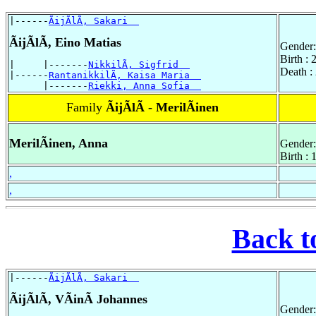
|------
ÃijÃlÃ, Sakari  
ÃijÃlÃ, Eino Matias
Gender:
Birth : 
|     |-------
NikkilÃ, Sigfrid  
Death :
|------
RantanikkilÃ, Kaisa Maria  
      |-------
Riekki, Anna Sofia  
Family
ÃijÃlÃ - MerilÃinen
MerilÃinen, Anna
Gender:
Birth :
,
,
Back t
|------
ÃijÃlÃ, Sakari  
ÃijÃlÃ, VÃinÃ Johannes
Gender: