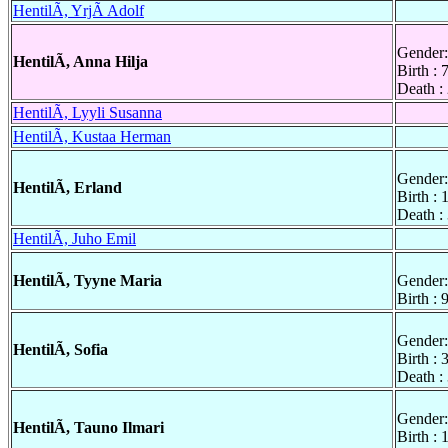
HentilÃ, YrjÃ Adolf
Gender:
HentilÃ, Anna Hilja
Birth :
Death :
HentilÃ, Lyyli Susanna
HentilÃ, Kustaa Herman
Gender:
HentilÃ, Erland
Birth :
Death :
HentilÃ, Juho Emil
HentilÃ, Tyyne Maria
Gender:
Birth :
Gender:
HentilÃ, Sofia
Birth :
Death :
Gender:
HentilÃ, Tauno Ilmari
Birth :