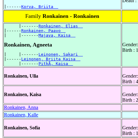
Death 
|------
Korva, Briita  
Family
Ronkainen - Ronkainen
      |-------
Ronkainen, Elias  
|------
Ronkainen, Paavo  
|     |-------
Majava, Kaisa  
Ronkainen, Agneeta
Gender:
Birth :
|     |-------
Leinonen, Sakari  
|------
Leinonen, Briita Kaisa  
      |-------
PitkÃ, Kaisa  
Ronkainen, Ulla
Gender:
Birth :
Ronkainen, Kaisa
Gender:
Birth :
Ronkainen, Anna
Ronkainen, Kalle
Ronkainen, Sofia
Gender:
Birth :