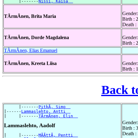
      |-------
Nissi, Kaisa  
Gender:
TÃrmÃnen, Brita Maria
Birth :
Death :
TÃrmÃnen, Dorde Magdalena
Gender:
Birth :
TÃrmÃnen, Elias Emanuel
TÃrmÃnen, Kreeta Liisa
Gender:
Birth :
Back t
      |-------
PitkÃ, Simo  
|------
Lammaslehto, Antti  
|     |-------
TÃrmÃnen, Elin  
Gender:
Lammaslehto, Aadolf
Birth :
Death :
|     |-------
MÃÃttÃ, Pentti  