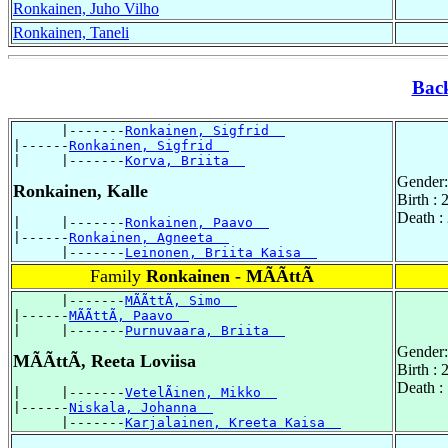
Ronkainen, Juho Vilho
Ronkainen, Taneli
Bac
      |-------
Ronkainen, Sigfrid  
|------
Ronkainen, Sigfrid  
|     |-------
Korva, Briita  
Gender:
Ronkainen, Kalle
Birth :
Death :
|     |-------
Ronkainen, Paavo  
|------
Ronkainen, Agneeta  
      |-------
Leinonen, Briita Kaisa  
Family
Ronkainen - MÃÃttÃ
      |-------
MÃÃttÃ, Simo  
|------
MÃÃttÃ, Paavo  
|     |-------
Purnuvaara, Briita  
Gender:
MÃÃttÃ, Reeta Loviisa
Birth :
Death :
|     |-------
VetelÃinen, Mikko  
|------
Niskala, Johanna  
      |-------
Karjalainen, Kreeta Kaisa  