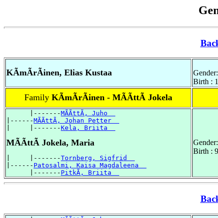
Gen
Bac
KÃmÃrÃinen, Elias Kustaa
Gender:
Birth :
Family
KÃmÃrÃinen - MÃÃttÃ Jokela
      |-------
MÃÃttÃ, Juho  
|------
MÃÃttÃ, Johan Petter  
|     |-------
Kela, Briita  
MÃÃttÃ Jokela, Maria
Gender:
Birth :
|     |-------
Tornberg, Sigfrid  
|------
Patosalmi, Kaisa Magdaleena  
      |-------
PitkÃ, Briita  
Bac