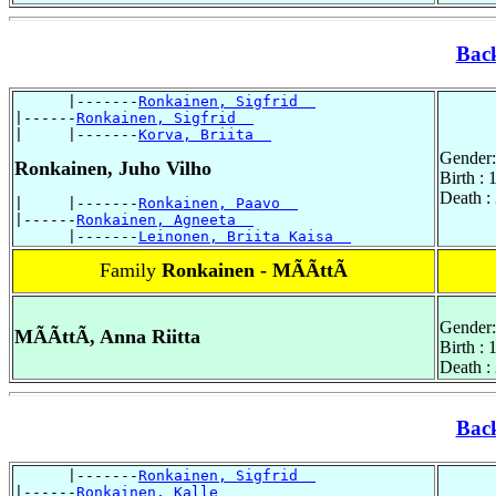
Bac
      |-------
Ronkainen, Sigfrid  
|------
Ronkainen, Sigfrid  
|     |-------
Korva, Briita  
Gender:
Ronkainen, Juho Vilho
Birth :
Death :
|     |-------
Ronkainen, Paavo  
|------
Ronkainen, Agneeta  
      |-------
Leinonen, Briita Kaisa  
Family
Ronkainen - MÃÃttÃ
Gender:
MÃÃttÃ, Anna Riitta
Birth :
Death :
Bac
      |-------
Ronkainen, Sigfrid  
|------
Ronkainen, Kalle  