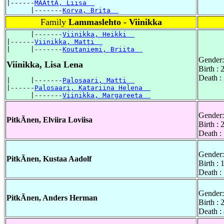
|------
MÃÃttÃ, Liisa  
      |-------
Korva, Brita  
Family
Lammaslehto - Viinikka
      |-------
Viinikka, Heikki  
|------
Viinikka, Matti  
|     |-------
Koutaniemi, Briita  
Gender:
Viinikka, Lisa Lena
Birth :
Death :
|     |-------
Palosaari, Matti  
|------
Palosaari, Katariina Helena  
      |-------
Viinikka, Margareeta  
Gender:
PitkÃnen, Elviira Loviisa
Birth :
Death :
Gender:
PitkÃnen, Kustaa Aadolf
Birth :
Death :
Gender:
PitkÃnen, Anders Herman
Birth :
Death :