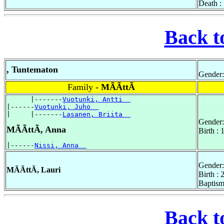
Death :
Back t
, Tuntematon
Gender:
Family
- MÃÃttÃ
      |-------
Vuotunki, Antti  
|------
Vuotunki, Juho  
|     |-------
Lasanen, Briita  
Gender:
MÃÃttÃ, Anna
Birth :
|------
Nissi, Anna  
Gender:
MÃÃttÃ, Lauri
Birth :
Baptism
Back t