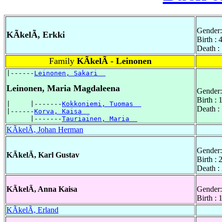
Gender:
KÃkelÃ, Erkki
Birth :
Death :
Family
KÃkelÃ - Leinonen
|------
Leinonen, Sakari  
Leinonen, Maria Magdaleena
Gender:
Birth :
|     |-------
Kokkoniemi, Tuomas  
Death :
|------
Korva, Kaisa  
      |-------
Tauriainen, Maria  
KÃkelÃ, Johan Herman
Gender:
KÃkelÃ, Karl Gustav
Birth : 
Death :
KÃkelÃ, Anna Kaisa
Gender:
Birth : 
KÃkelÃ, Erland