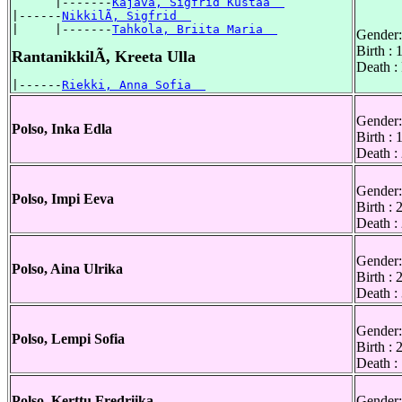
      |-------
Kajava, Sigfrid Kustaa  
|------
NikkilÃ, Sigfrid  
|     |-------
Tahkola, Briita Maria  
Gender:
Birth :
RantanikkilÃ, Kreeta Ulla
Death :
|------
Riekki, Anna Sofia  
Gender:
Polso, Inka Edla
Birth :
Death :
Gender:
Polso, Impi Eeva
Birth :
Death :
Gender:
Polso, Aina Ulrika
Birth :
Death :
Gender:
Polso, Lempi Sofia
Birth :
Death :
Polso, Kerttu Fredriika
Gender: