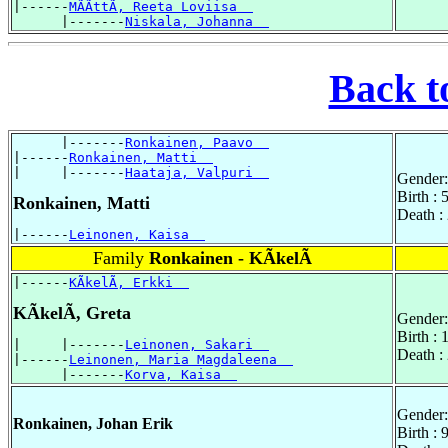
|------
MÃÃttÃ, Reeta Loviisa  
      |-------
Niskala, Johanna  
Back t
      |-------
Ronkainen, Paavo  
|------
Ronkainen, Matti  
|     |-------
Haataja, Valpuri  
Gender:
Birth :
Ronkainen, Matti
Death :
|------
Leinonen, Kaisa  
Family
Ronkainen - KÃkelÃ
|------
KÃkelÃ, Erkki  
KÃkelÃ, Greta
Gender:
Birth :
|     |-------
Leinonen, Sakari  
Death :
|------
Leinonen, Maria Magdaleena  
      |-------
Korva, Kaisa  
Gender:
Ronkainen, Johan Erik
Birth : 