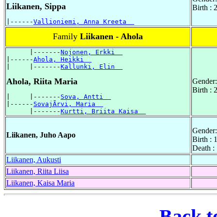
Liikanen, Sippa
Birth :
|------
Vallioniemi, Anna Kreeta  
Family
Liikanen - Ahola
      |-------
Nojonen, Erkki  
|------
Ahola, Heikki  
|     |-------
Kallunki, Elin  
Ahola, Riita Maria
Gender:
Birth :
|     |-------
Sova, Antti  
|------
SovajÃrvi, Maria  
      |-------
Kurtti, Briita Kaisa  
Gender:
Liikanen, Juho Aapo
Birth :
Death :
Liikanen, Aukusti
Liikanen, Riita Liisa
Liikanen, Kaisa Maria
Back t