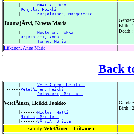
      |-------
MÃÃttÃ, Juho  
|------
Pohjola, Heikki  
|     |-------
Karjalainen, Margareeta  
Gender:
JuumajÃrvi, Kreeta Maria
Birth :
Death :
|     |-------
Mustonen, Pekka  
|------
Orjasniemi, Anna  
      |-------
Tenno, Maria  
Liikanen, Anna Maria
Back t
      |-------
VetelÃinen, Heikki  
|------
VetelÃinen, Heikki  
|     |-------
Palosaari, Briita  
VetelÃinen, Heikki Jaakko
Gender:
Birth :
|     |-------
Miulus, Matti  
|------
Miulus, Briita  
      |-------
VÃrriÃ, Briita  
Family
VetelÃinen - Liikanen