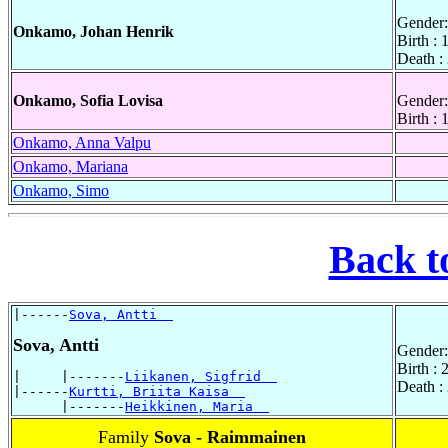
Gender:
Onkamo, Johan Henrik
Birth :
Death :
Onkamo, Sofia Lovisa
Gender:
Birth :
Onkamo, Anna Valpu
Onkamo, Mariana
Onkamo, Simo
Back t
|------
Sova, Antti  
Sova, Antti
Gender:
Birth :
|     |-------
Liikanen, Sigfrid  
Death :
|------
Kurtti, Briita Kaisa  
      |-------
Heikkinen, Maria  
Family
Sova - Raimmainen