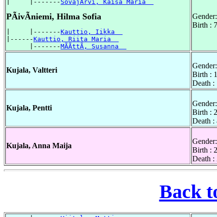
|     |-------
SovajÃrvi, Kaisa Maria  
PÃivÃniemi, Hilma Sofia
Gender:
Birth :
|     |-------
Kauttio, Iikka  
|------
Kauttio, Riita Maria  
      |-------
MÃÃttÃ, Susanna  
Gender:
Kujala, Valtteri
Birth :
Death :
Gender:
Kujala, Pentti
Birth :
Death :
Gender:
Kujala, Anna Maija
Birth : 
Death :
Back t