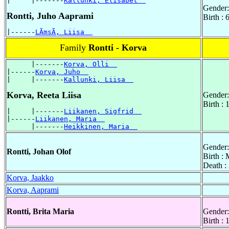
|     |-------
Kallunki, Elisabet  
Gender:
Rontti, Juho Aaprami
Birth :
|------
LÃmsÃ, Liisa  
Family
Rontti - Korva
      |-------
Korva, Olli  
|------
Korva, Juho  
|     |-------
Kallunki, Liisa  
Korva, Reeta Liisa
Gender:
Birth :
|     |-------
Liikanen, Sigfrid  
|------
Liikanen, Maria  
      |-------
Heikkinen, Maria  
Gender:
Rontti, Johan Olof
Birth :
Death :
Korva, Jaakko
Korva, Aaprami
Rontti, Brita Maria
Gender:
Birth : 