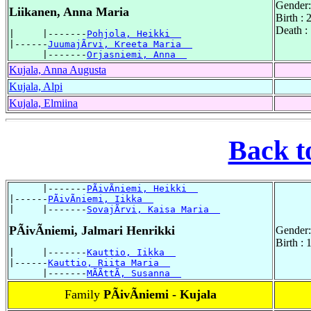
Gender:
Liikanen, Anna Maria
Birth :
Death :
|     |-------
Pohjola, Heikki  
|------
JuumajÃrvi, Kreeta Maria  
      |-------
Orjasniemi, Anna  
Kujala, Anna Augusta
Kujala, Alpi
Kujala, Elmiina
Back t
      |-------
PÃivÃniemi, Heikki  
|------
PÃivÃniemi, Iikka  
|     |-------
SovajÃrvi, Kaisa Maria  
PÃivÃniemi, Jalmari Henrikki
Gender:
Birth :
|     |-------
Kauttio, Iikka  
|------
Kauttio, Riita Maria  
      |-------
MÃÃttÃ, Susanna  
Family
PÃivÃniemi - Kujala