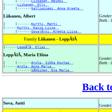
      |-------
Liikanen, Heikki  
|------
Liikanen, Olli  
|     |-------
Vallioniemi, Anna Kreeta  
Liikanen, Albert
Gender:
Birth : 
|     |-------
Kurtti, Matti  
|------
Kurtti, Kaisa Liisa  
      |-------
SovajÃrvi, Kreeta Liisa  
Family
Liikanen - LeppÃlÃ
|------
LeppÃlÃ, Elias  
LeppÃlÃ, Maria Eliina
Gender:
|     |-------
Arola, Iikka Kustaa  
Birth :
|------
Arola, Anna Maria  
      |-------
SÃkkinen, Eva Maria  
Back t
Sova, Antti
Gender: