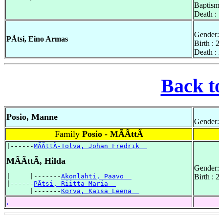
Baptism
Death :
Gender:
PÃtsi, Eino Armas
Birth :
Death :
Back t
Posio, Manne
Gender:
Family
Posio - MÃÃttÃ
|------
MÃÃttÃ-Tolva, Johan Fredrik  
MÃÃttÃ, Hilda
Gender:
|     |-------
Akonlahti, Paavo  
Birth :
|------
PÃtsi, Riitta Maria  
      |-------
Korva, Kaisa Leena  
,