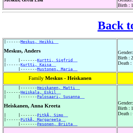
Birth :
Back t
|------
Meskus, Heikki  
Meskus, Anders
Gender:
Birth : 
|     |-------
Kurtti, Sigfrid  
Death :
|------
Kurtti, Kaisa  
      |-------
Mustonen, Maria  
Family
Meskus - Heiskanen
      |-------
Heiskanen, Matti  
|------
Heiskala, Eskil  
|     |-------
Palosaari, Susanna  
Gender:
Heiskanen, Anna Kreeta
Birth :
Death :
|     |-------
PitkÃ, Simo  
|------
PitkÃ, Margareeta  
      |-------
Pesonen, Briita  