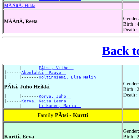
MÃÃttÃ, Hilda
Gender:
MÃÃttÃ, Reeta
Birth :
Death :
Back t
      |-------
PÃtsi, Vilho  
|------
Akonlahti, Paavo  
|     |-------
Holtinniemi, Elsa Malin  
Gender:
PÃtsi, Juho Heikki
Birth :
Death :
|     |-------
Korva, Juho  
|------
Korva, Kaisa Leena  
      |-------
Liikanen, Maria  
Family
PÃtsi - Kurtti
Gender:
Kurtti, Eeva
Birth :