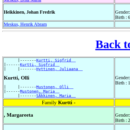
Heikkinen, Johan Fredrik
Gender:
Birth : 
Meskus, Henrik Abram
Back t
      |-------
Kurtti, Sigfrid  
|------
Kurtti, Sigfrid  
|     |-------
Hyttinen, Juliaana  
Kurtti, Olli
Gender:
Birth :
|     |-------
Mustonen, Olli  
|------
Mustonen, Maria  
      |-------
SÃkkinen, Maria  
Family
Kurtti -
, Margareeta
Gender:
Birth :