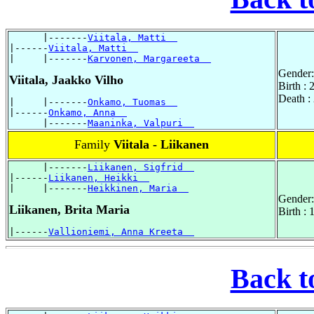
      |-------
Viitala, Matti  
|------
Viitala, Matti  
|     |-------
Karvonen, Margareeta  
Gender:
Viitala, Jaakko Vilho
Birth :
Death :
|     |-------
Onkamo, Tuomas  
|------
Onkamo, Anna  
      |-------
Maaninka, Valpuri  
Family
Viitala - Liikanen
      |-------
Liikanen, Sigfrid  
|------
Liikanen, Heikki  
|     |-------
Heikkinen, Maria  
Gender:
Liikanen, Brita Maria
Birth :
|------
Vallioniemi, Anna Kreeta  
Back t