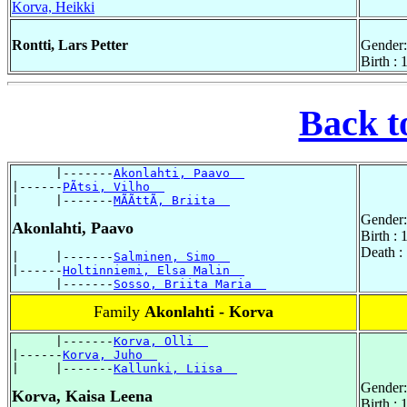
Korva, Heikki
Rontti, Lars Petter
Gender:
Birth :
Back t
      |-------
Akonlahti, Paavo  
|------
PÃtsi, Vilho  
|     |-------
MÃÃttÃ, Briita  
Gender:
Akonlahti, Paavo
Birth :
Death :
|     |-------
Salminen, Simo  
|------
Holtinniemi, Elsa Malin  
      |-------
Sosso, Briita Maria  
Family
Akonlahti - Korva
      |-------
Korva, Olli  
|------
Korva, Juho  
|     |-------
Kallunki, Liisa  
Gender:
Korva, Kaisa Leena
Birth :