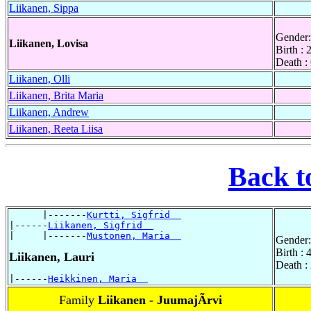
Liikanen, Sippa
Gender:
Liikanen, Lovisa
Birth :
Death :
Liikanen, Olli
Liikanen, Brita Maria
Liikanen, Andrew
Liikanen, Reeta Liisa
Back t
      |-------
Kurtti, Sigfrid  
|------
Liikanen, Sigfrid  
|     |-------
Mustonen, Maria  
Gender:
Birth :
Liikanen, Lauri
Death :
|------
Heikkinen, Maria  
Family
Liikanen - JuumajÃrvi