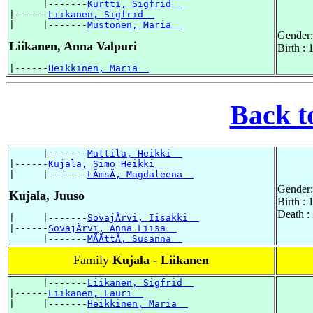
      |-------
Kurtti, Sigfrid  
|------
Liikanen, Sigfrid  
|     |-------
Mustonen, Maria  
Gender:
Liikanen, Anna Valpuri
Birth :
|------
Heikkinen, Maria  
Back t
      |-------
Mattila, Heikki  
|------
Kujala, Simo Heikki  
|     |-------
LÃmsÃ, Magdaleena  
Gender:
Kujala, Juuso
Birth :
Death :
|     |-------
SovajÃrvi, Iisakki  
|------
SovajÃrvi, Anna Liisa  
      |-------
MÃÃttÃ, Susanna  
Family
Kujala - Liikanen
      |-------
Liikanen, Sigfrid  
|------
Liikanen, Lauri  
|     |-------
Heikkinen, Maria  