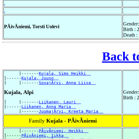
,
,
Gender:
PÃivÃniemi, Torsti Uolevi
Birth :
Death :
Back t
      |-------
Kujala, Simo Heikki  
|------
Kujala, Juuso  
|     |-------
SovajÃrvi, Anna Liisa  
Kujala, Alpi
Gender:
Birth :
|     |-------
Liikanen, Lauri  
|------
Liikanen, Anna Maria  
      |-------
JuumajÃrvi, Kreeta Maria  
Family
Kujala - PÃivÃniemi
      |-------
PÃivÃniemi, Heikki  
|------
PÃivÃniemi, Iikka  