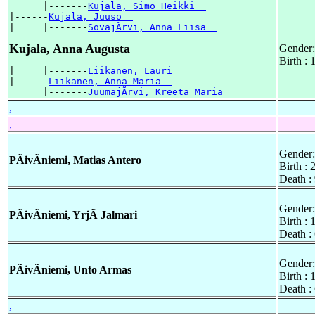
      |-------
Kujala, Simo Heikki  
|------
Kujala, Juuso  
|     |-------
SovajÃrvi, Anna Liisa  
Kujala, Anna Augusta
Gender:
Birth :
|     |-------
Liikanen, Lauri  
|------
Liikanen, Anna Maria  
      |-------
JuumajÃrvi, Kreeta Maria  
,
,
Gender:
PÃivÃniemi, Matias Antero
Birth :
Death :
Gender:
PÃivÃniemi, YrjÃ Jalmari
Birth :
Death :
Gender:
PÃivÃniemi, Unto Armas
Birth :
Death :
,