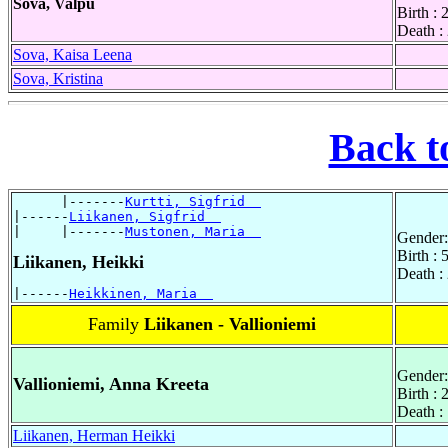
Sova, Valpu
Birth :
Death :
Sova, Kaisa Leena
Sova, Kristina
Back t
      |-------
Kurtti, Sigfrid  
|------
Liikanen, Sigfrid  
|     |-------
Mustonen, Maria  
Gender:
Birth :
Liikanen, Heikki
Death :
|------
Heikkinen, Maria  
Family
Liikanen - Vallioniemi
Gender:
Vallioniemi, Anna Kreeta
Birth :
Death :
Liikanen, Herman Heikki