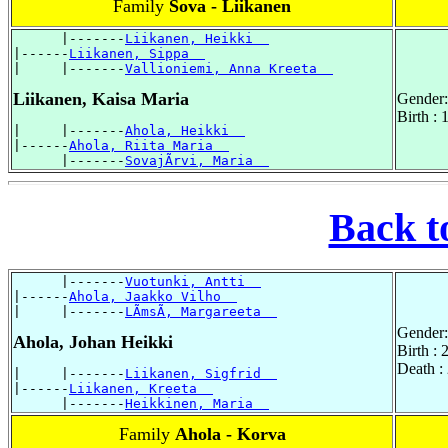
Family
Sova - Liikanen
      |-------
Liikanen, Heikki  
|------
Liikanen, Sippa  
|     |-------
Vallioniemi, Anna Kreeta  
Liikanen, Kaisa Maria
Gender:
Birth : 
|     |-------
Ahola, Heikki  
|------
Ahola, Riita Maria  
      |-------
SovajÃrvi, Maria  
Back t
      |-------
Vuotunki, Antti  
|------
Ahola, Jaakko Vilho  
|     |-------
LÃmsÃ, Margareeta  
Gender:
Ahola, Johan Heikki
Birth :
Death :
|     |-------
Liikanen, Sigfrid  
|------
Liikanen, Kreeta  
      |-------
Heikkinen, Maria  
Family
Ahola - Korva