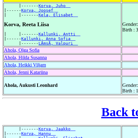
      |-------
Korva, Juho  
|------
Korva, Joosef  
|     |-------
Kela, Elisabet  
Korva, Reeta Liisa
Gender:
Birth :
|     |-------
Kallunki, Antti  
|------
Kallunki, Anna Sofia  
      |-------
LÃmsÃ, Valpuri  
Ahola, Olga Sofia
Ahola, Hilda Susanna
Ahola, Heikki Viljam
Ahola, Jenni Katariina
Ahola, Aukusti Leonhard
Gender:
Birth :
Back t
      |-------
Korva, Jaakko  
|------
Korva, Hannu  