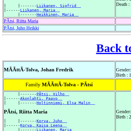
Death :
|     |-------
Liikanen, Sigfrid  
|------
Liikanen, Maria  
      |-------
Heikkinen, Maria  
PÃtsi, Riitta Maria
PÃtsi, Juho Heikki
Back t
MÃÃttÃ-Tolva, Johan Fredrik
Gender:
Birth :
Family
MÃÃttÃ-Tolva - PÃtsi
      |-------
PÃtsi, Vilho  
|------
Akonlahti, Paavo  
|     |-------
Holtinniemi, Elsa Malin  
PÃtsi, Riitta Maria
Gender:
Birth :
|     |-------
Korva, Juho  
|------
Korva, Kaisa Leena  
      |-------
Liikanen, Maria  