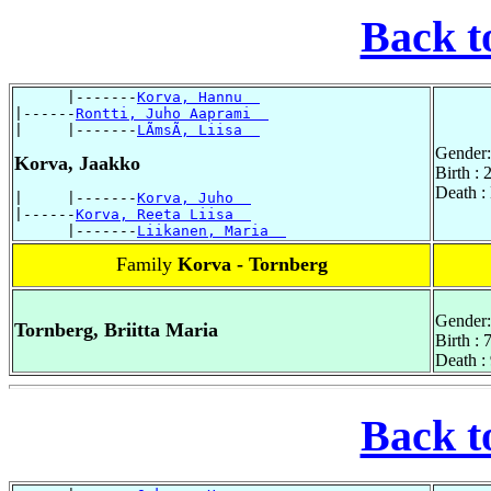
Back t
      |-------
Korva, Hannu  
|------
Rontti, Juho Aaprami  
|     |-------
LÃmsÃ, Liisa  
Gender:
Korva, Jaakko
Birth :
Death 
|     |-------
Korva, Juho  
|------
Korva, Reeta Liisa  
      |-------
Liikanen, Maria  
Family
Korva - Tornberg
Gender:
Tornberg, Briitta Maria
Birth :
Death :
Back t