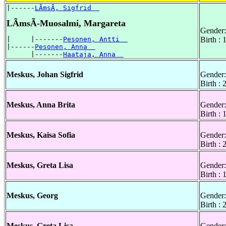
|------
LÃmsÃ, Sigfrid  
LÃmsÃ-Muosalmi, Margareta
Gender:
|     |-------
Pesonen, Antti  
Birth :
|------
Pesonen, Anna  
      |-------
Haataja, Anna  
Meskus, Johan Sigfrid
Gender:
Birth :
Meskus, Anna Brita
Gender:
Birth :
Meskus, Kaisa Sofia
Gender:
Birth :
Meskus, Greta Lisa
Gender:
Birth :
Meskus, Georg
Gender:
Birth :
Meskus, Greta Lisa
Gender: