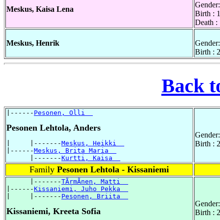
Gender:
Meskus, Kaisa Lena
Birth :
Death :
Meskus, Henrik
Gender:
Birth :
Back t
|------
Pesonen, Olli  
Pesonen Lehtola, Anders
Gender:
|     |-------
Meskus, Heikki  
Birth :
|------
Meskus, Brita Maria  
      |-------
Kurtti, Kaisa  
Family
Pesonen Lehtola - Kissaniemi
      |-------
TÃrmÃnen, Matti  
|------
Kissaniemi, Juho Pekka  
|     |-------
Pesonen, Briita  
Gender:
Kissaniemi, Kreeta Sofia
Birth :