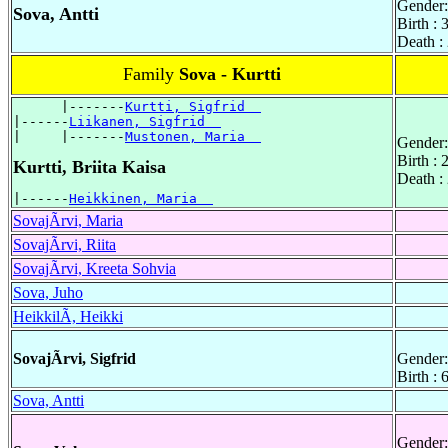
Gender:
Sova, Antti
Birth :
Death :
Family
Sova - Kurtti
      |-------
Kurtti, Sigfrid  
|------
Liikanen, Sigfrid  
|     |-------
Mustonen, Maria  
Gender:
Birth :
Kurtti, Briita Kaisa
Death :
|------
Heikkinen, Maria  
SovajÃrvi, Maria
SovajÃrvi, Riita
SovajÃrvi, Kreeta Sohvia
Sova, Juho
HeikkilÃ, Heikki
SovajÃrvi, Sigfrid
Gender:
Birth :
Sova, Antti
Gender: