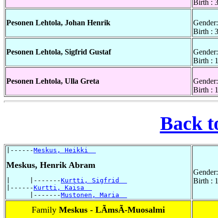
Birth :
Pesonen Lehtola, Johan Henrik
Gender:
Birth :
Pesonen Lehtola, Sigfrid Gustaf
Gender:
Birth :
Pesonen Lehtola, Ulla Greta
Gender:
Birth :
Back t
|------
Meskus, Heikki  
Meskus, Henrik Abram
Gender:
|     |-------
Kurtti, Sigfrid  
Birth :
|------
Kurtti, Kaisa  
      |-------
Mustonen, Maria  
Family
Meskus - LÃmsÃ-Muosalmi