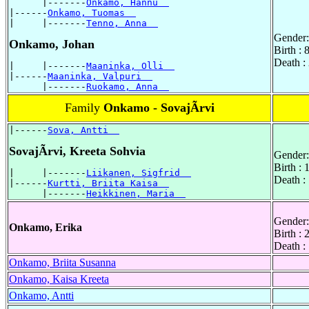
      |-------
Onkamo, Hannu  
|------
Onkamo, Tuomas  
|     |-------
Tenno, Anna  
Gender:
Onkamo, Johan
Birth :
Death :
|     |-------
Maaninka, Olli  
|------
Maaninka, Valpuri  
      |-------
Ruokamo, Anna  
Family
Onkamo - SovajÃrvi
|------
Sova, Antti  
SovajÃrvi, Kreeta Sohvia
Gender:
Birth :
|     |-------
Liikanen, Sigfrid  
Death :
|------
Kurtti, Briita Kaisa  
      |-------
Heikkinen, Maria  
Gender:
Onkamo, Erika
Birth :
Death :
Onkamo, Briita Susanna
Onkamo, Kaisa Kreeta
Onkamo, Antti