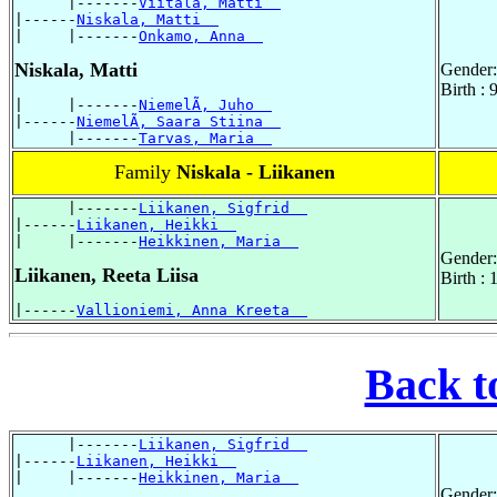
      |-------
Viitala, Matti  
|------
Niskala, Matti  
|     |-------
Onkamo, Anna  
Niskala, Matti
Gender:
Birth :
|     |-------
NiemelÃ, Juho  
|------
NiemelÃ, Saara Stiina  
      |-------
Tarvas, Maria  
Family
Niskala - Liikanen
      |-------
Liikanen, Sigfrid  
|------
Liikanen, Heikki  
|     |-------
Heikkinen, Maria  
Gender:
Liikanen, Reeta Liisa
Birth :
|------
Vallioniemi, Anna Kreeta  
Back t
      |-------
Liikanen, Sigfrid  
|------
Liikanen, Heikki  
|     |-------
Heikkinen, Maria  
Gender: