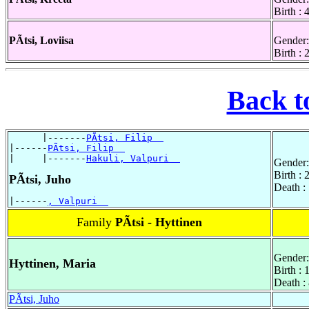
Birth :
PÃtsi, Loviisa
Gender:
Birth :
Back t
      |-------
PÃtsi, Filip  
|------
PÃtsi, Filip  
|     |-------
Hakuli, Valpuri  
Gender:
Birth :
PÃtsi, Juho
Death :
|------
, Valpuri  
Family
PÃtsi - Hyttinen
Gender:
Hyttinen, Maria
Birth : 
Death :
PÃtsi, Juho