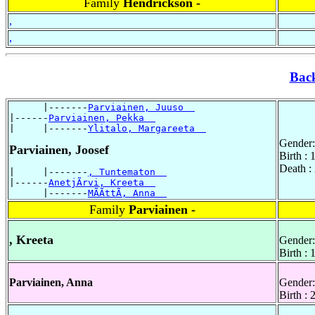
Family
Hendrickson -
,
,
Bac
      |-------
Parviainen, Juuso  
|------
Parviainen, Pekka  
|     |-------
Ylitalo, Margareeta  
Gender:
Parviainen, Joosef
Birth :
Death :
|     |-------
, Tuntematon  
|------
AnetjÃrvi, Kreeta  
      |-------
MÃÃttÃ, Anna  
Family
Parviainen -
, Kreeta
Gender:
Birth : 
Parviainen, Anna
Gender:
Birth :