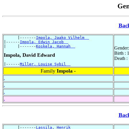
Gen
Bac
      |-------
Impola, Jaako Vilhelm  
|------
Impola, Edwin Jacob  
|     |-------
Koskela, Hannah  
Gender:
Birth :
Impola, David Edward
Death :
|------
Miller, Louise Sybil  
Family
Impola -
,
,
,
,
Bac
      |-------
Lassila, Henrik  