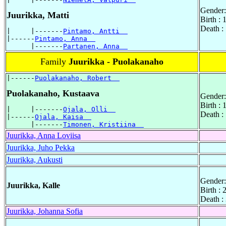
Gender:
Juurikka, Matti
Birth :
Death :
|     |-------
Pintamo, Antti  
|------
Pintamo, Anna  
      |-------
Partanen, Anna  
Family
Juurikka - Puolakanaho
|------
Puolakanaho, Robert  
Puolakanaho, Kustaava
Gender:
Birth :
|     |-------
Ojala, Olli  
Death :
|------
Ojala, Kaisa  
      |-------
Timonen, Kristiina  
Juurikka, Anna Loviisa
Juurikka, Juho Pekka
Juurikka, Aukusti
Gender:
Juurikka, Kalle
Birth :
Death :
Juurikka, Johanna Sofia