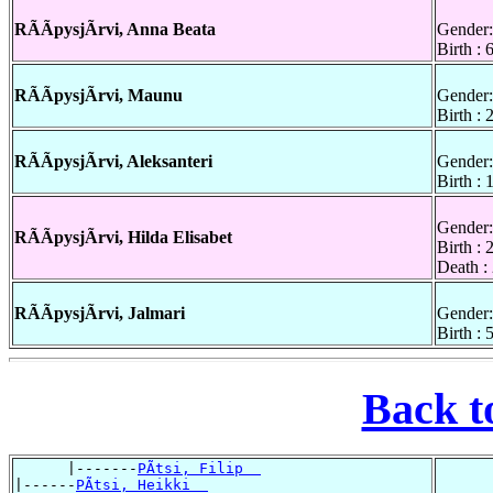
RÃÃpysjÃrvi, Anna Beata
Gender:
Birth :
RÃÃpysjÃrvi, Maunu
Gender:
Birth :
RÃÃpysjÃrvi, Aleksanteri
Gender:
Birth :
Gender:
RÃÃpysjÃrvi, Hilda Elisabet
Birth :
Death :
RÃÃpysjÃrvi, Jalmari
Gender:
Birth :
Back t
      |-------
PÃtsi, Filip  
|------
PÃtsi, Heikki  