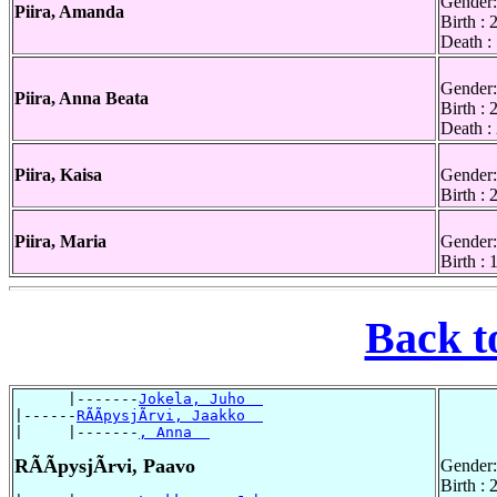
Gender:
Piira, Amanda
Birth :
Death :
Gender:
Piira, Anna Beata
Birth :
Death :
Piira, Kaisa
Gender:
Birth :
Piira, Maria
Gender:
Birth :
Back t
      |-------
Jokela, Juho  
|------
RÃÃpysjÃrvi, Jaakko  
|     |-------
, Anna  
RÃÃpysjÃrvi, Paavo
Gender:
Birth : 