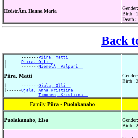
Gender:
HedstrÃm, Hanna Maria
Birth :
Death :
Back t
      |-------
Piira, Matti  
|------
Piira, Olli  
|     |-------
NiemelÃ, Valpuri  
Piira, Matti
Gender:
Birth :
|     |-------
Ojala, Olli  
|------
Ojala, Anna Kristiina  
      |-------
Timonen, Kristiina  
Family
Piira - Puolakanaho
Puolakanaho, Elsa
Gender:
Birth : 