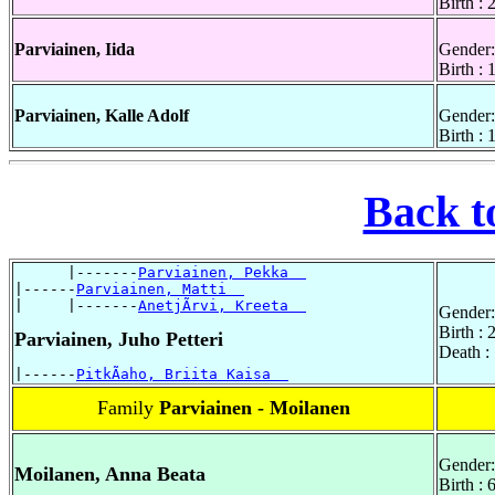
Birth :
Parviainen, Iida
Gender:
Birth :
Parviainen, Kalle Adolf
Gender:
Birth : 
Back t
      |-------
Parviainen, Pekka  
|------
Parviainen, Matti  
|     |-------
AnetjÃrvi, Kreeta  
Gender:
Birth :
Parviainen, Juho Petteri
Death :
|------
PitkÃaho, Briita Kaisa  
Family
Parviainen - Moilanen
Gender:
Moilanen, Anna Beata
Birth :