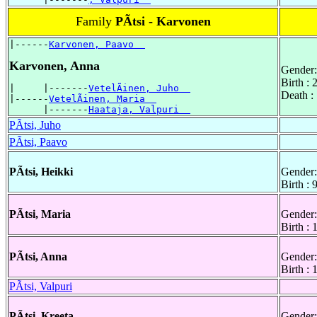
Family
PÃtsi - Karvonen
|------
Karvonen, Paavo  
Karvonen, Anna
Gender:
Birth :
|     |-------
VetelÃinen, Juho  
Death :
|------
VetelÃinen, Maria  
      |-------
Haataja, Valpuri  
PÃtsi, Juho
PÃtsi, Paavo
PÃtsi, Heikki
Gender:
Birth :
PÃtsi, Maria
Gender:
Birth :
PÃtsi, Anna
Gender:
Birth :
PÃtsi, Valpuri
PÃtsi, Kreeta
Gender: