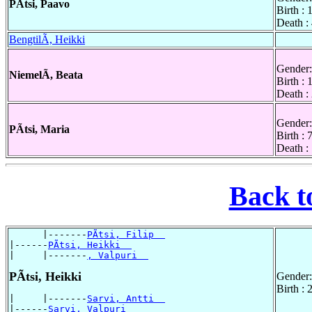
PÃtsi, Paavo
Birth :
Death :
BengtilÃ, Heikki
Gender:
NiemelÃ, Beata
Birth :
Death :
Gender:
PÃtsi, Maria
Birth :
Death :
Back t
      |-------
PÃtsi, Filip  
|------
PÃtsi, Heikki  
|     |-------
, Valpuri  
PÃtsi, Heikki
Gender:
Birth :
|     |-------
Sarvi, Antti  
|------
Sarvi, Valpuri  