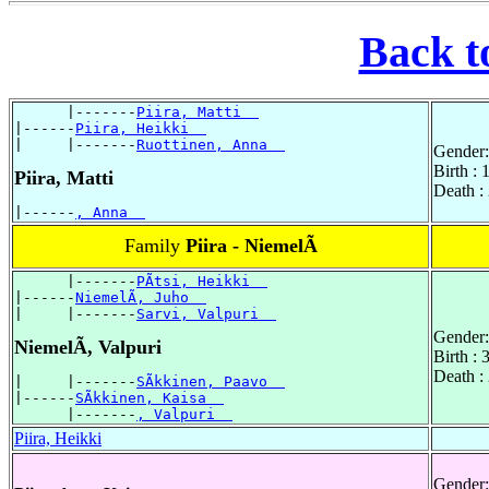
Back t
      |-------
Piira, Matti  
|------
Piira, Heikki  
|     |-------
Ruottinen, Anna  
Gender:
Birth :
Piira, Matti
Death :
|------
, Anna  
Family
Piira - NiemelÃ
      |-------
PÃtsi, Heikki  
|------
NiemelÃ, Juho  
|     |-------
Sarvi, Valpuri  
Gender:
NiemelÃ, Valpuri
Birth :
Death :
|     |-------
SÃkkinen, Paavo  
|------
SÃkkinen, Kaisa  
      |-------
, Valpuri  
Piira, Heikki
Gender: