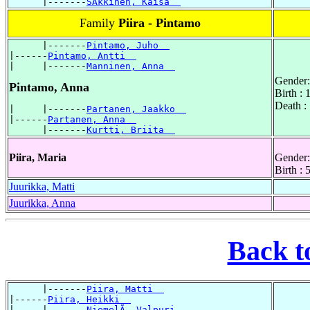
      |-------
SÃkkinen, Kaisa  
Family
Piira - Pintamo
      |-------
Pintamo, Juho  
|------
Pintamo, Antti  
|     |-------
Manninen, Anna  
Gender:
Pintamo, Anna
Birth :
Death :
|     |-------
Partanen, Jaakko  
|------
Partanen, Anna  
      |-------
Kurtti, Briita  
Piira, Maria
Gender:
Birth :
Juurikka, Matti
Juurikka, Anna
Back t
      |-------
Piira, Matti  
|------
Piira, Heikki  
|     |-------
NiemelÃ, Valpuri  