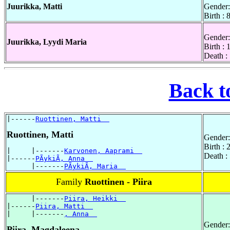
Juurikka, Matti
Gender:
Birth : 
Gender:
Juurikka, Lyydi Maria
Birth :
Death :
Back t
|------
Ruottinen, Matti  
Ruottinen, Matti
Gender:
Birth : 
|     |-------
Karvonen, Aaprami  
Death :
|------
PÃykiÃ, Anna  
      |-------
PÃykiÃ, Maria  
Family
Ruottinen - Piira
      |-------
Piira, Heikki  
|------
Piira, Matti  
|     |-------
, Anna  
Gender:
Piira, Magdaleena