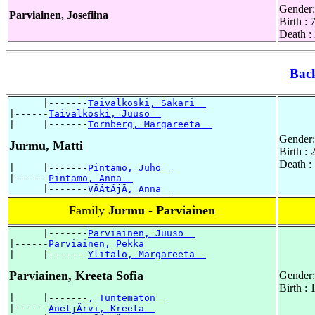
Gender:
Parviainen, Josefiina
Birth :
Death :
Bac
      |-------
Taivalkoski, Sakari  
|------
Taivalkoski, Juuso  
|     |-------
Tornberg, Margareeta  
Gender:
Jurmu, Matti
Birth :
Death :
|     |-------
Pintamo, Juho  
|------
Pintamo, Anna  
      |-------
VÃÃtÃjÃ, Anna  
Family
Jurmu - Parviainen
      |-------
Parviainen, Juuso  
|------
Parviainen, Pekka  
|     |-------
Ylitalo, Margareeta  
Parviainen, Kreeta Sofia
Gender:
Birth :
|     |-------
, Tuntematon  
|------
AnetjÃrvi, Kreeta  