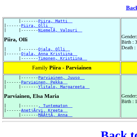
Bac
      |-------
Piira, Matti  
|------
Piira, Olli  
|     |-------
NiemelÃ, Valpuri  
Gender:
Piira, Olli
Birth : 
Death :
|     |-------
Ojala, Olli  
|------
Ojala, Anna Kristiina  
      |-------
Timonen, Kristiina  
Family
Piira - Parviainen
      |-------
Parviainen, Juuso  
|------
Parviainen, Pekka  
|     |-------
Ylitalo, Margareeta  
Parviainen, Elsa Maria
Gender:
Birth :
|     |-------
, Tuntematon  
|------
AnetjÃrvi, Kreeta  
      |-------
MÃÃttÃ, Anna  
Back t