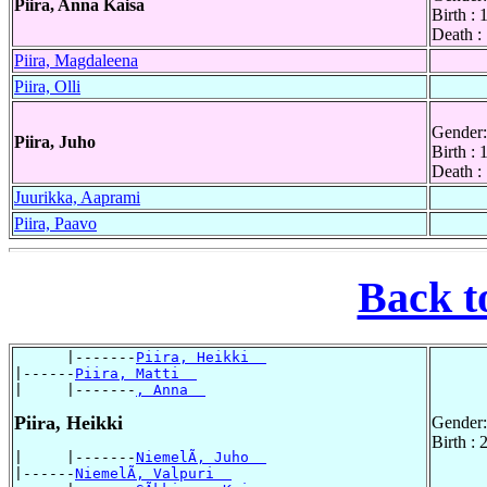
Piira, Anna Kaisa
Birth :
Death :
Piira, Magdaleena
Piira, Olli
Gender:
Piira, Juho
Birth : 
Death :
Juurikka, Aaprami
Piira, Paavo
Back t
      |-------
Piira, Heikki  
|------
Piira, Matti  
|     |-------
, Anna  
Piira, Heikki
Gender:
Birth :
|     |-------
NiemelÃ, Juho  
|------
NiemelÃ, Valpuri  