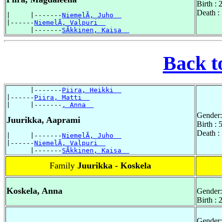
Birth :
Death :
|     |-------
NiemelÃ, Juho  
|------
NiemelÃ, Valpuri  
      |-------
SÃkkinen, Kaisa  
Back t
      |-------
Piira, Heikki  
|------
Piira, Matti  
|     |-------
, Anna  
Gender:
Juurikka, Aaprami
Birth :
Death :
|     |-------
NiemelÃ, Juho  
|------
NiemelÃ, Valpuri  
      |-------
SÃkkinen, Kaisa  
Family
Juurikka - Koskela
Koskela, Anna
Gender:
Birth :
Gender: