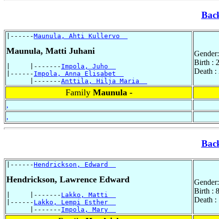
Bac
|------
Maunula, Ahti Kullervo  
Maunula, Matti Juhani
Gender:
Birth :
|     |-------
Impola, Juho  
Death :
|------
Impola, Anna Elisabet  
      |-------
Anttila, Hilja Maria  
Family
Maunula -
,
,
Bac
|------
Hendrickson, Edward  
Hendrickson, Lawrence Edward
Gender:
Birth :
|     |-------
Lakko, Matti  
Death :
|------
Lakko, Lempi Esther  
      |-------
Impola, Mary  