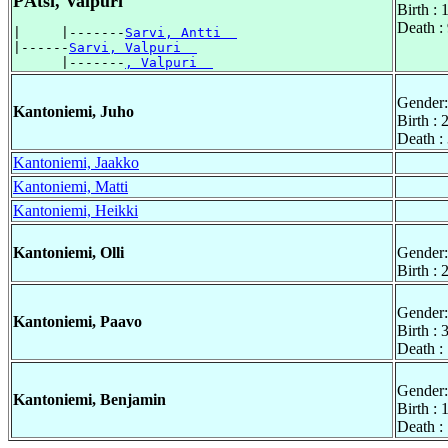
PÃtsi, Valpuri
Birth :
Death :
|     |-------
Sarvi, Antti  
|------
Sarvi, Valpuri  
      |-------
, Valpuri  
Gender:
Kantoniemi, Juho
Birth :
Death :
Kantoniemi, Jaakko
Kantoniemi, Matti
Kantoniemi, Heikki
Kantoniemi, Olli
Gender:
Birth :
Gender:
Kantoniemi, Paavo
Birth :
Death :
Gender:
Kantoniemi, Benjamin
Birth :
Death :