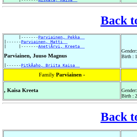
Back t
      |-------
Parviainen, Pekka  
|------
Parviainen, Matti  
|     |-------
AnetjÃrvi, Kreeta  
Gender:
Parviainen, Juuso Magnus
Birth : 
|------
PitkÃaho, Briita Kaisa  
Family
Parviainen -
, Kaisa Kreeta
Gender:
Birth : 
Back t