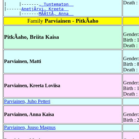
Death :
|     |-------
, Tuntematon  
|------
AnetjÃrvi, Kreeta  
      |-------
MÃÃttÃ, Anna  
Family
Parviainen - PitkÃaho
Gender:
PitkÃaho, Briita Kaisa
Birth :
Death :
Gender:
Parviainen, Matti
Birth :
Death :
Gender:
Parviainen, Kreeta Loviisa
Birth : 
Death :
Parviainen, Juho Petteri
Parviainen, Anna Kaisa
Gender:
Birth :
Parviainen, Juuso Magnus