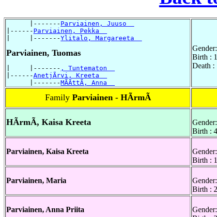
      |-------
Parviainen, Juuso  
|------
Parviainen, Pekka  
|     |-------
Ylitalo, Margareeta  
Gender:
Parviainen, Tuomas
Birth :
Death :
|     |-------
, Tuntematon  
|------
AnetjÃrvi, Kreeta  
      |-------
MÃÃttÃ, Anna  
Family
Parviainen - HÃrmÃ
HÃrmÃ, Kaisa Kreeta
Gender:
Birth : 
Parviainen, Kaisa Kreeta
Gender:
Birth :
Parviainen, Maria
Gender:
Birth :
Parviainen, Anna Priita
Gender: