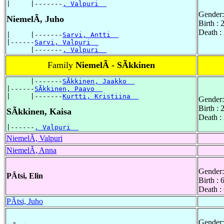
|     |-------
, Valpuri  
Gender:
NiemelÃ, Juho
Birth :
Death :
|     |-------
Sarvi, Antti  
|------
Sarvi, Valpuri  
      |-------
, Valpuri  
Family
NiemelÃ - SÃkkinen
      |-------
SÃkkinen, Jaakko  
|------
SÃkkinen, Paavo  
|     |-------
Kurtti, Kristiina  
Gender:
Birth :
SÃkkinen, Kaisa
Death :
|------
, Valpuri  
NiemelÃ, Valpuri
NiemelÃ, Anna
Gender:
PÃtsi, Elin
Birth :
Death :
PÃtsi, Juho
Gender: