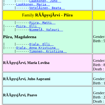
|     |-------
Laakkonen, Juho  
|------
Laakkonen, Maria  
      |-------
VetelÃinen, Beata  
Family
RÃÃpysjÃrvi - Piira
      |-------
Piira, Matti  
|------
Piira, Olli  
|     |-------
NiemelÃ, Valpuri  
Piira, Magdaleena
Gender:
Birth :
|     |-------
Ojala, Olli  
|------
Ojala, Anna Kristiina  
      |-------
Timonen, Kristiina  
Gender:
RÃÃpysjÃrvi, Maria Loviisa
Birth :
Death :
RÃÃpysjÃrvi, Juho Aaprami
Gender:
Birth :
Gender:
RÃÃpysjÃrvi, Paavo
Birth :
Death :