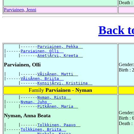
Death :
Parviainen, Jenni
Back t
      |-------
Parviainen, Pekka  
|------
Parviainen, Olli  
|     |-------
AnetjÃrvi, Kreeta  
Parviainen, Olli
Gender:
Birth : 
|     |-------
VÃisÃnen, Matti  
|------
VÃisÃnen, Briita  
      |-------
KynsijÃrvi, Kristiina  
Family
Parviainen - Nyman
      |-------
Nyman, Risto  
|------
Nyman, Juho  
|     |-------
PitkÃnen, Maria  
Gender:
Nyman, Anna Beata
Birth :
Death :
|     |-------
Tolkkinen, Paavo  
|------
Tolkkinen, Briita  
      |-------
Niskala, Kaisa  