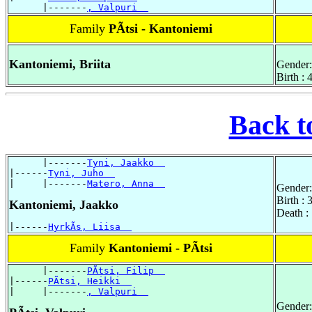
      |-------
, Valpuri  
Family
PÃtsi - Kantoniemi
Kantoniemi, Briita
Gender:
Birth :
Back t
      |-------
Tyni, Jaakko  
|------
Tyni, Juho  
|     |-------
Matero, Anna  
Gender:
Birth :
Kantoniemi, Jaakko
Death :
|------
HyrkÃs, Liisa  
Family
Kantoniemi - PÃtsi
      |-------
PÃtsi, Filip  
|------
PÃtsi, Heikki  
|     |-------
, Valpuri  
Gender: