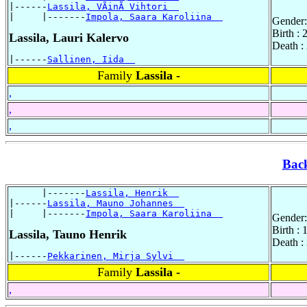
|------
Lassila, VÃinÃ Vihtori  
|     |-------
Impola, Saara Karoliina  
Gender:
Birth :
Lassila, Lauri Kalervo
Death :
|------
Sallinen, Iida  
Family
Lassila -
,
,
,
Bac
      |-------
Lassila, Henrik  
|------
Lassila, Mauno Johannes  
|     |-------
Impola, Saara Karoliina  
Gender:
Birth : 
Lassila, Tauno Henrik
Death :
|------
Pekkarinen, Mirja Sylvi  
Family
Lassila -
,