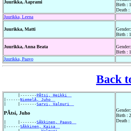
Juurikka, Aaprami
Birth :
Death :
Juurikka, Leena
Juurikka, Matti
Gender:
Birth :
Juurikka, Anna Beata
Gender:
Birth : 
Juurikka, Paavo
Back t
      |-------
PÃtsi, Heikki  
|------
NiemelÃ, Juho  
|     |-------
Sarvi, Valpuri  
Gender:
PÃtsi, Juho
Birth : 
Death :
|     |-------
SÃkkinen, Paavo  
|------
SÃkkinen, Kaisa  
      |-------
, Valpuri  