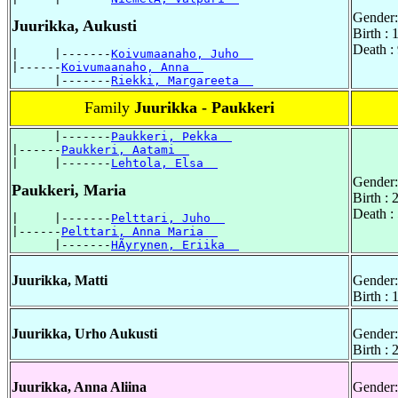
Gender:
Juurikka, Aukusti
Birth :
Death :
|     |-------
Koivumaanaho, Juho  
|------
Koivumaanaho, Anna  
      |-------
Riekki, Margareeta  
Family
Juurikka - Paukkeri
      |-------
Paukkeri, Pekka  
|------
Paukkeri, Aatami  
|     |-------
Lehtola, Elsa  
Gender:
Paukkeri, Maria
Birth :
Death :
|     |-------
Pelttari, Juho  
|------
Pelttari, Anna Maria  
      |-------
HÃyrynen, Eriika  
Juurikka, Matti
Gender:
Birth :
Juurikka, Urho Aukusti
Gender:
Birth : 
Juurikka, Anna Aliina
Gender: