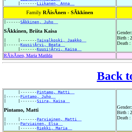
      |-------
Liikanen, Anna  
Family
RÃisÃnen - SÃkkinen
|------
SÃkkinen, Juho  
SÃkkinen, Briita Kaisa
Gender:
Birth : 
|     |-------
Taivalkoski, Jaakko  
Death :
|------
KuusijÃrvi, Beata  
      |-------
KuusijÃrvi, Kaisa  
RÃisÃnen, Maria Matilda
Back t
      |-------
Pintamo, Matti  
|------
Pintamo, Juho  
|     |-------
Siira, Kaisa  
Gender:
Pintamo, Matti
Birth :
Death :
|     |-------
Parviainen, Matti  
|------
Parviainen, Elsa  
      |-------
Riekki, Maria  