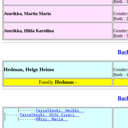
Birth :
Juurikka, Martta Maria
Gender:
Birth : 
Juurikka, Hilda Karoliina
Gender:
Birth : 
Bac
Hedman, Helge Heimo
Gender:
Birth :
Family
Hedman -
Bac
      |-------
Taivalkoski, Heikki  
|------
Taivalkoski, Otto Iivari  
|     |-------
PÃtsi, Maria  
,