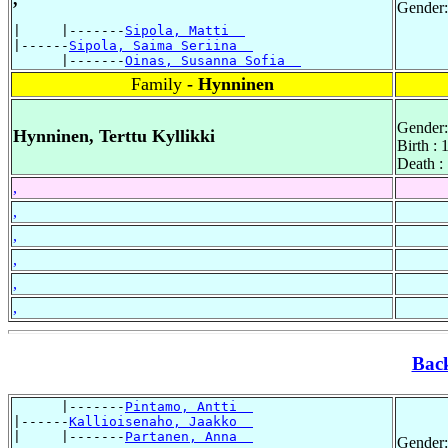
Gender:
|     |-------
Sipola, Matti  
|------
Sipola, Saima Seriina  
      |-------
Oinas, Susanna Sofia  
Family
- Hynninen
Gender:
Hynninen, Terttu Kyllikki
Birth :
Death :
,
,
,
,
,
,
Bac
      |-------
Pintamo, Antti  
|------
Kallioisenaho, Jaakko  
|     |-------
Partanen, Anna  
Gender: