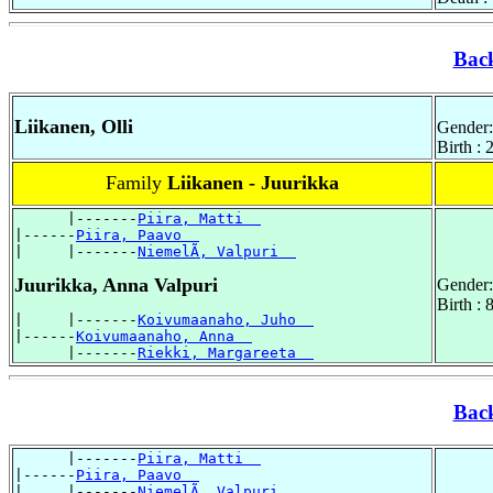
Bac
Liikanen, Olli
Gender:
Birth :
Family
Liikanen - Juurikka
      |-------
Piira, Matti  
|------
Piira, Paavo  
|     |-------
NiemelÃ, Valpuri  
Juurikka, Anna Valpuri
Gender:
Birth :
|     |-------
Koivumaanaho, Juho  
|------
Koivumaanaho, Anna  
      |-------
Riekki, Margareeta  
Bac
      |-------
Piira, Matti  
|------
Piira, Paavo  
|     |-------
NiemelÃ, Valpuri  