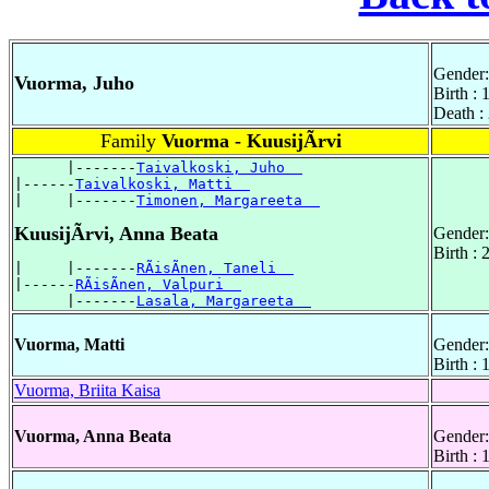
Gender:
Vuorma, Juho
Birth :
Death :
Family
Vuorma - KuusijÃrvi
      |-------
Taivalkoski, Juho  
|------
Taivalkoski, Matti  
|     |-------
Timonen, Margareeta  
KuusijÃrvi, Anna Beata
Gender:
Birth :
|     |-------
RÃisÃnen, Taneli  
|------
RÃisÃnen, Valpuri  
      |-------
Lasala, Margareeta  
Vuorma, Matti
Gender:
Birth : 
Vuorma, Briita Kaisa
Vuorma, Anna Beata
Gender:
Birth :