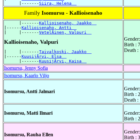
      |-------
Siira, Helena  
Family
Isomursu - Kallioisenaho
      |-------
Kallioisenaho, Jaakko  
|------
Kallioisenaho, Antti  
|     |-------
VetelÃinen, Valpuri  
Gender:
Kallioisenaho, Valpuri
Birth :
Death :
|     |-------
Taivalkoski, Jaakko  
|------
KuusijÃrvi, Elsa  
      |-------
KuusijÃrvi, Kaisa  
Isomursu, Jenny Sofia
Isomursu, Kaarlo Viljo
Gender:
Isomursu, Antti Jalmari
Birth :
Death :
Isomursu, Matti Ilmari
Gender:
Birth :
Gender:
Isomursu, Rauha Ellen
Birth :