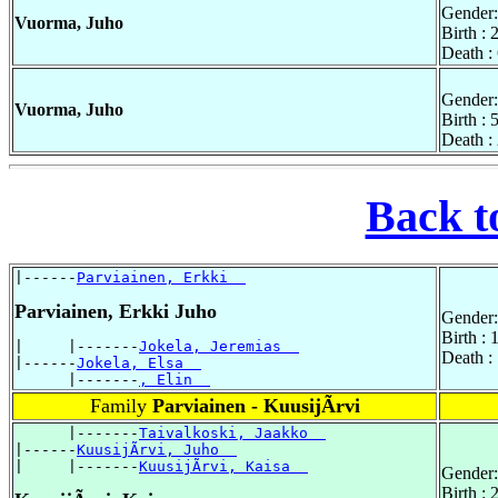
Gender:
Vuorma, Juho
Birth :
Death :
Gender:
Vuorma, Juho
Birth :
Death :
Back t
|------
Parviainen, Erkki  
Parviainen, Erkki Juho
Gender:
Birth :
|     |-------
Jokela, Jeremias  
Death :
|------
Jokela, Elsa  
      |-------
, Elin  
Family
Parviainen - KuusijÃrvi
      |-------
Taivalkoski, Jaakko  
|------
KuusijÃrvi, Juho  
|     |-------
KuusijÃrvi, Kaisa  
Gender:
Birth :