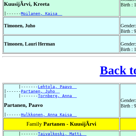
KuusijÃrvi, Kreeta
Birth :
|------
Moilanen, Kaisa  
Timonen, Juho
Gender:
Birth : 
Timonen, Lauri Herman
Gender:
Birth :
Back t
      |-------
Lehtola, Paavo  
|------
Partanen, Juho  
|     |-------
Tornberg, Anna  
Gender:
Partanen, Paavo
Birth : 
|------
Hulkkonen, Anna Kaisa  
Family
Partanen - KuusijÃrvi
      |-------
Taivalkoski, Matti  