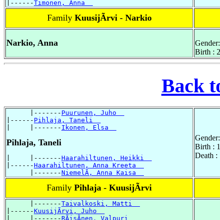
|------
Timonen, Anna  
Family
KuusijÃrvi - Narkio
Narkio, Anna
Gender:
Birth :
Back t
      |-------
Puurunen, Juho  
|------
Pihlaja, Taneli  
|     |-------
Ikonen, Elsa  
Gender:
Pihlaja, Taneli
Birth :
Death :
|     |-------
Haarahiltunen, Heikki  
|------
Haarahiltunen, Anna Kreeta  
      |-------
NiemelÃ, Anna Kaisa  
Family
Pihlaja - KuusijÃrvi
      |-------
Taivalkoski, Matti  
|------
KuusijÃrvi, Juho  
|     |-------
RÃisÃnen, Valpuri  