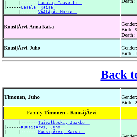
Death 
|     |-------
Lasala, Taavetti  
|------
Lasala, Kaisa  
      |-------
VÃÃtÃjÃ, Maria  
Gender:
KuusijÃrvi, Anna Kaisa
Birth :
Death :
KuusijÃrvi, Juho
Gender:
Birth : 
Back t
Timonen, Juho
Gender:
Birth :
Family
Timonen - KuusijÃrvi
      |-------
Taivalkoski, Jaakko  
|------
KuusijÃrvi, Juho  
|     |-------
KuusijÃrvi, Kaisa  
Gender: