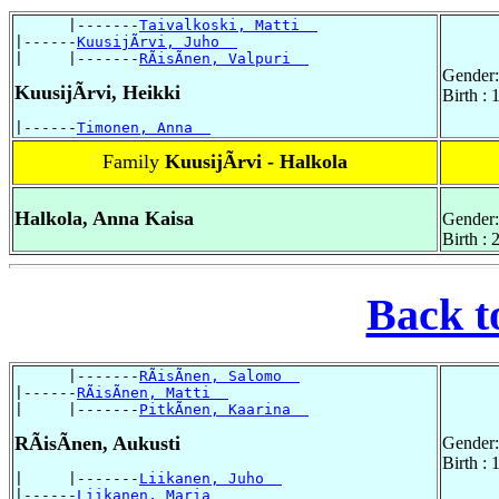
      |-------
Taivalkoski, Matti  
|------
KuusijÃrvi, Juho  
|     |-------
RÃisÃnen, Valpuri  
Gender:
KuusijÃrvi, Heikki
Birth :
|------
Timonen, Anna  
Family
KuusijÃrvi - Halkola
Halkola, Anna Kaisa
Gender:
Birth :
Back t
      |-------
RÃisÃnen, Salomo  
|------
RÃisÃnen, Matti  
|     |-------
PitkÃnen, Kaarina  
RÃisÃnen, Aukusti
Gender:
Birth :
|     |-------
Liikanen, Juho  
|------
Liikanen, Maria  