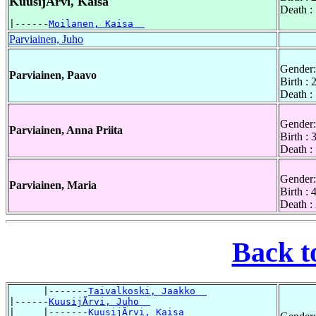
KuusijÃrvi, Kaisa
Death :
|------
Moilanen, Kaisa  
Parviainen, Juho
Gender:
Parviainen, Paavo
Birth :
Death :
Gender:
Parviainen, Anna Priita
Birth :
Death :
Gender:
Parviainen, Maria
Birth :
Death :
Back t
      |-------
Taivalkoski, Jaakko  
|------
KuusijÃrvi, Juho  
|     |-------
KuusijÃrvi, Kaisa  