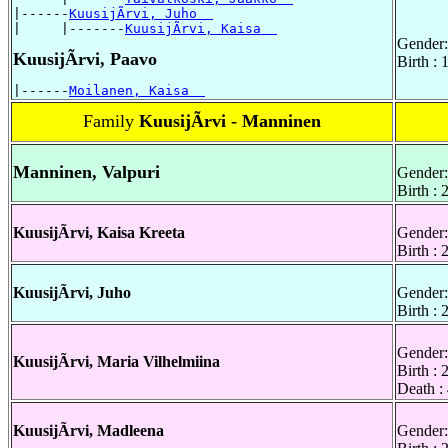
|------
KuusijÃrvi, Juho  
|     |-------
KuusijÃrvi, Kaisa  
Gender:
KuusijÃrvi, Paavo
Birth :
|------
Moilanen, Kaisa  
Family
KuusijÃrvi - Manninen
Manninen, Valpuri
Gender:
Birth :
KuusijÃrvi, Kaisa Kreeta
Gender:
Birth :
KuusijÃrvi, Juho
Gender:
Birth : 
Gender:
KuusijÃrvi, Maria Vilhelmiina
Birth :
Death :
KuusijÃrvi, Madleena
Gender: