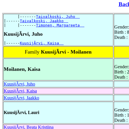
Bac
      |-------
Taivalkoski, Juho  
|------
Taivalkoski, Jaakko  
|     |-------
Timonen, Margareeta  
Gender:
Birth :
KuusijÃrvi, Juho
Death :
|------
KuusijÃrvi, Kaisa  
Family
KuusijÃrvi - Moilanen
Gender:
Moilanen, Kaisa
Birth :
Death :
KuusijÃrvi, Juho
KuusijÃrvi, Kaisa
KuusijÃrvi, Jaakko
Gender:
KuusijÃrvi, Lauri
Birth :
Death :
KuusijÃrvi, Beata Kristiina