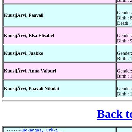
Birth :
Gender:
KuusijÃrvi, Paavali
Birth : 
Death :
KuusijÃrvi, Elsa Elisabet
Gender:
Birth :
KuusijÃrvi, Jaakko
Gender:
Birth :
KuusijÃrvi, Anna Valpuri
Gender:
Birth :
KuusijÃrvi, Paavali Nikolai
Gender:
Birth :
Back t
|------
Ruokangas, Erkki  