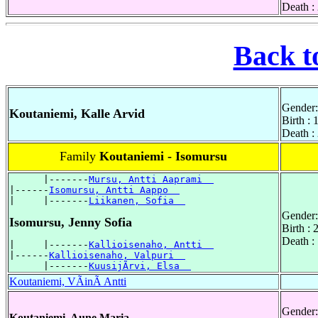
Death :
Back t
Gender:
Koutaniemi, Kalle Arvid
Birth :
Death :
Family
Koutaniemi - Isomursu
      |-------
Mursu, Antti Aaprami  
|------
Isomursu, Antti Aappo  
|     |-------
Liikanen, Sofia  
Gender:
Isomursu, Jenny Sofia
Birth :
Death :
|     |-------
Kallioisenaho, Antti  
|------
Kallioisenaho, Valpuri  
      |-------
KuusijÃrvi, Elsa  
Koutaniemi, VÃinÃ Antti
Gender:
Koutaniemi, Aune Maria