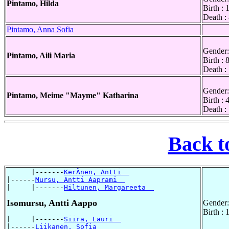
Pintamo, Hilda
Birth :
Death :
Pintamo, Anna Sofia
Gender:
Pintamo, Aili Maria
Birth :
Death :
Gender:
Pintamo, Meime "Mayme" Katharina
Birth :
Death :
Back t
      |-------
KerÃnen, Antti  
|------
Mursu, Antti Aaprami  
|     |-------
Hiltunen, Margareeta  
Isomursu, Antti Aappo
Gender:
Birth :
|     |-------
Siira, Lauri  
|------
Liikanen, Sofia  