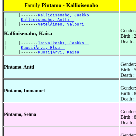
Family
Pintamo - Kallioisenaho
      |-------
Kallioisenaho, Jaakko  
|------
Kallioisenaho, Antti  
|     |-------
VetelÃinen, Valpuri  
Gender:
Kallioisenaho, Kaisa
Birth :
Death :
|     |-------
Taivalkoski, Jaakko  
|------
KuusijÃrvi, Elsa  
      |-------
KuusijÃrvi, Kaisa  
Gender:
Pintamo, Antti
Birth :
Death :
Gender:
Pintamo, Immanuel
Birth :
Death :
Gender:
Pintamo, Selma
Birth :
Death :
Gender: