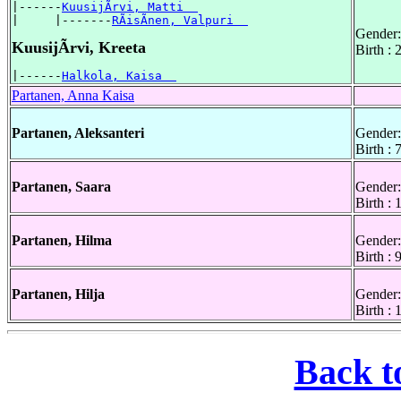
|------
KuusijÃrvi, Matti  
|     |-------
RÃisÃnen, Valpuri  
Gender:
KuusijÃrvi, Kreeta
Birth :
|------
Halkola, Kaisa  
Partanen, Anna Kaisa
Partanen, Aleksanteri
Gender:
Birth : 
Partanen, Saara
Gender:
Birth : 
Partanen, Hilma
Gender:
Birth : 
Partanen, Hilja
Gender:
Birth :
Back t