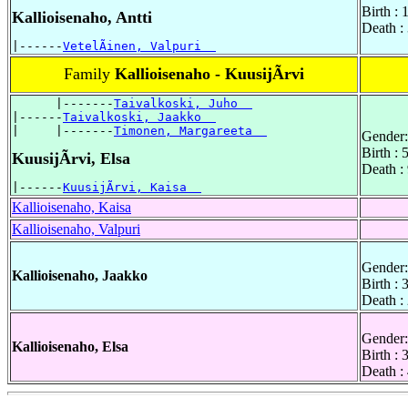
Birth :
Kallioisenaho, Antti
Death :
|------
VetelÃinen, Valpuri  
Family
Kallioisenaho - KuusijÃrvi
      |-------
Taivalkoski, Juho  
|------
Taivalkoski, Jaakko  
|     |-------
Timonen, Margareeta  
Gender:
Birth :
KuusijÃrvi, Elsa
Death :
|------
KuusijÃrvi, Kaisa  
Kallioisenaho, Kaisa
Kallioisenaho, Valpuri
Gender:
Kallioisenaho, Jaakko
Birth :
Death :
Gender:
Kallioisenaho, Elsa
Birth :
Death :