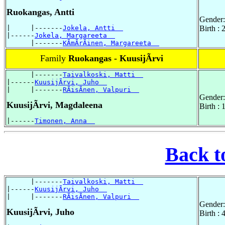
Ruokangas, Antti
Gender:
|     |-------
Jokela, Antti  
Birth :
|------
Jokela, Margareeta  
      |-------
KÃmÃrÃinen, Margareeta  
Family
Ruokangas - KuusijÃrvi
      |-------
Taivalkoski, Matti  
|------
KuusijÃrvi, Juho  
|     |-------
RÃisÃnen, Valpuri  
Gender:
KuusijÃrvi, Magdaleena
Birth : 
|------
Timonen, Anna  
Back t
      |-------
Taivalkoski, Matti  
|------
KuusijÃrvi, Juho  
|     |-------
RÃisÃnen, Valpuri  
Gender:
KuusijÃrvi, Juho
Birth :