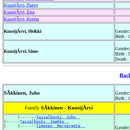
KuusijÃrvi, Paavo
KuusijÃrvi, Elsa
KuusijÃrvi, Kreeta
KuusijÃrvi, Heikki
Gender:
Birth :
Gender:
KuusijÃrvi, Simo
Birth : 
Death :
Bac
SÃkkinen, Juho
Gender:
Birth :
Family
SÃkkinen - KuusijÃrvi
      |-------
Taivalkoski, Juho  
|------
Taivalkoski, Jaakko  
|     |-------
Timonen, Margareeta  
Gender: