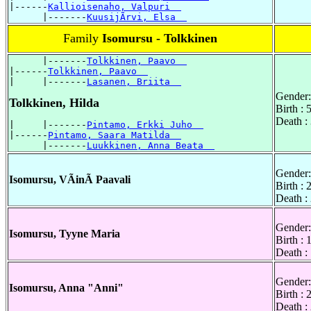
|------
Kallioisenaho, Valpuri  
      |-------
KuusijÃrvi, Elsa  
Family
Isomursu - Tolkkinen
      |-------
Tolkkinen, Paavo  
|------
Tolkkinen, Paavo  
|     |-------
Lasanen, Briita  
Gender:
Tolkkinen, Hilda
Birth :
Death :
|     |-------
Pintamo, Erkki Juho  
|------
Pintamo, Saara Matilda  
      |-------
Luukkinen, Anna Beata  
Gender:
Isomursu, VÃinÃ Paavali
Birth :
Death :
Gender:
Isomursu, Tyyne Maria
Birth : 
Death :
Gender:
Isomursu, Anna "Anni"
Birth : 
Death :