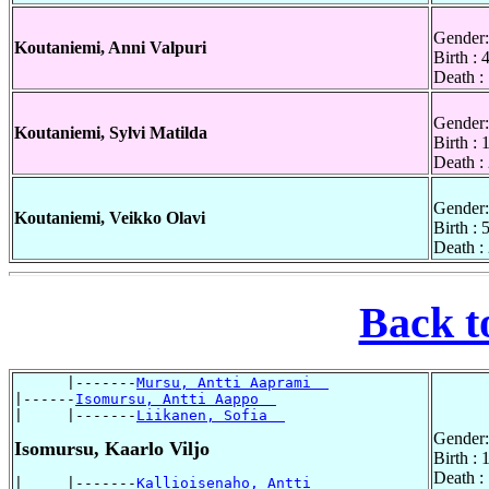
Gender:
Koutaniemi, Anni Valpuri
Birth :
Death :
Gender:
Koutaniemi, Sylvi Matilda
Birth :
Death :
Gender:
Koutaniemi, Veikko Olavi
Birth :
Death :
Back t
      |-------
Mursu, Antti Aaprami  
|------
Isomursu, Antti Aappo  
|     |-------
Liikanen, Sofia  
Gender:
Isomursu, Kaarlo Viljo
Birth :
Death :
|     |-------
Kallioisenaho, Antti  