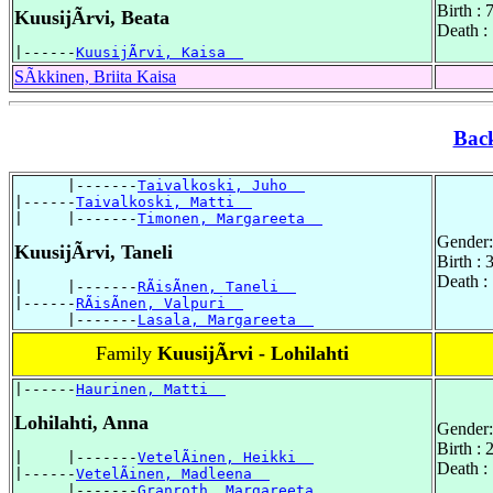
Birth :
KuusijÃrvi, Beata
Death :
|------
KuusijÃrvi, Kaisa  
SÃkkinen, Briita Kaisa
Bac
      |-------
Taivalkoski, Juho  
|------
Taivalkoski, Matti  
|     |-------
Timonen, Margareeta  
Gender:
KuusijÃrvi, Taneli
Birth :
Death :
|     |-------
RÃisÃnen, Taneli  
|------
RÃisÃnen, Valpuri  
      |-------
Lasala, Margareeta  
Family
KuusijÃrvi - Lohilahti
|------
Haurinen, Matti  
Lohilahti, Anna
Gender:
Birth :
|     |-------
VetelÃinen, Heikki  
Death :
|------
VetelÃinen, Madleena  
      |-------
Granroth, Margareeta  