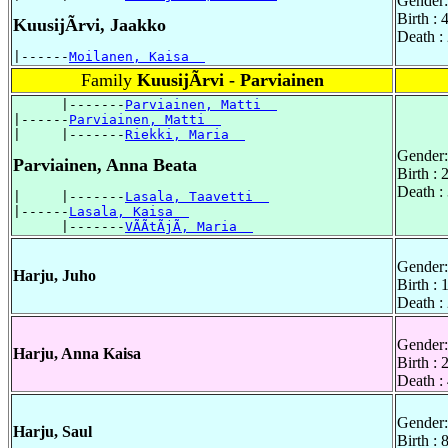
Gender:
Birth :
KuusijÃrvi, Jaakko
Death :
|------
Moilanen, Kaisa  
Family
KuusijÃrvi - Parviainen
      |-------
Parviainen, Matti  
|------
Parviainen, Matti  
|     |-------
Riekki, Maria  
Gender:
Parviainen, Anna Beata
Birth :
Death :
|     |-------
Lasala, Taavetti  
|------
Lasala, Kaisa  
      |-------
VÃÃtÃjÃ, Maria  
Gender:
Harju, Juho
Birth :
Death :
Gender:
Harju, Anna Kaisa
Birth :
Death :
Gender:
Harju, Saul
Birth : 