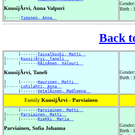
Gender:
KuusijÃrvi, Anna Valpuri
Birth : 
|------
Timonen, Anna  
Back t
      |-------
Taivalkoski, Matti  
|------
KuusijÃrvi, Taneli  
|     |-------
RÃisÃnen, Valpuri  
KuusijÃrvi, Taneli
Gender:
Birth :
|     |-------
Haurinen, Matti  
|------
Lohilahti, Anna  
      |-------
VetelÃinen, Madleena  
Family
KuusijÃrvi - Parviainen
      |-------
Parviainen, Matti  
|------
Parviainen, Matti  
|     |-------
Riekki, Maria  
Gender:
Parviainen, Sofia Johanna
Birth :