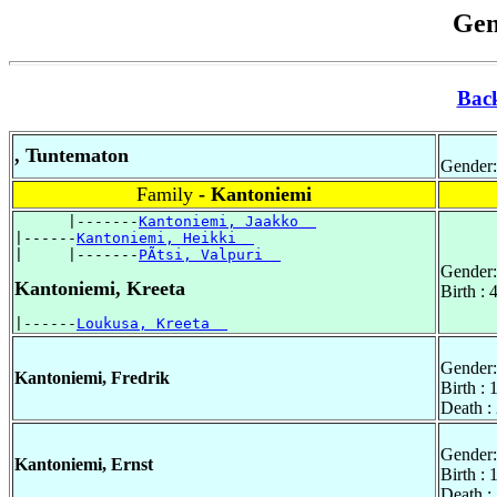
Gen
Bac
, Tuntematon
Gender:
Family
- Kantoniemi
      |-------
Kantoniemi, Jaakko  
|------
Kantoniemi, Heikki  
|     |-------
PÃtsi, Valpuri  
Gender:
Kantoniemi, Kreeta
Birth :
|------
Loukusa, Kreeta  
Gender:
Kantoniemi, Fredrik
Birth :
Death :
Gender:
Kantoniemi, Ernst
Birth :
Death :