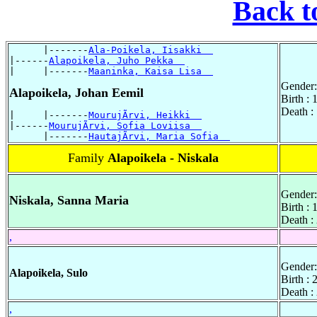
Back t
      |-------
Ala-Poikela, Iisakki  
|------
Alapoikela, Juho Pekka  
|     |-------
Maaninka, Kaisa Lisa  
Gender:
Alapoikela, Johan Eemil
Birth :
Death :
|     |-------
MourujÃrvi, Heikki  
|------
MourujÃrvi, Sofia Loviisa  
      |-------
HautajÃrvi, Maria Sofia  
Family
Alapoikela - Niskala
Gender:
Niskala, Sanna Maria
Birth : 
Death :
,
Gender:
Alapoikela, Sulo
Birth :
Death :
,