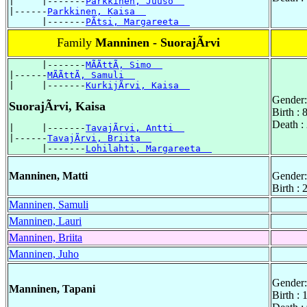
|     |-------
Parkkinen, Juuso  
|------
Parkkinen, Kaisa  
      |-------
PÃtsi, Margareeta  
Family
Manninen - SuorajÃrvi
      |-------
MÃÃttÃ, Simo  
|------
MÃÃttÃ, Samuli  
|     |-------
KurkijÃrvi, Kaisa  
Gender:
SuorajÃrvi, Kaisa
Birth :
Death :
|     |-------
TavajÃrvi, Antti  
|------
TavajÃrvi, Briita  
      |-------
Lohilahti, Margareeta  
Manninen, Matti
Gender:
Birth :
Manninen, Samuli
Manninen, Lauri
Manninen, Briita
Manninen, Juho
Gender:
Manninen, Tapani
Birth :