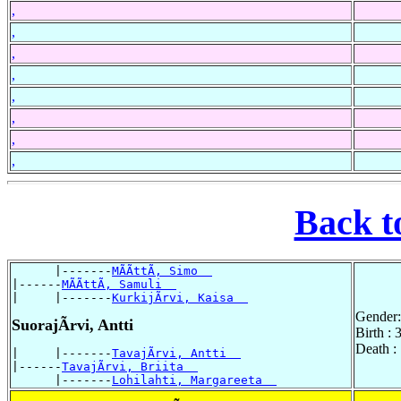
,
,
,
,
,
,
,
,
Back t
      |-------
MÃÃttÃ, Simo  
|------
MÃÃttÃ, Samuli  
|     |-------
KurkijÃrvi, Kaisa  
Gender:
SuorajÃrvi, Antti
Birth :
Death :
|     |-------
TavajÃrvi, Antti  
|------
TavajÃrvi, Briita  
      |-------
Lohilahti, Margareeta  