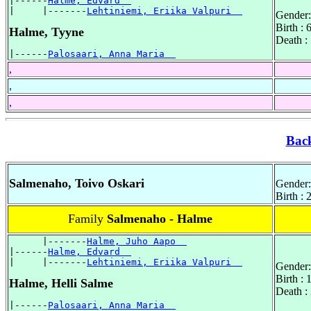
|------
Halme, Edvard  
|     |-------
Lehtiniemi, Eriika Valpuri  
Gender:
Birth :
Halme, Tyyne
Death :
|------
Palosaari, Anna Maria  
,
,
,
Bac
Salmenaho, Toivo Oskari
Gender:
Birth :
Family
Salmenaho - Halme
      |-------
Halme, Juho Aapo  
|------
Halme, Edvard  
|     |-------
Lehtiniemi, Eriika Valpuri  
Gender:
Birth :
Halme, Helli Salme
Death :
|------
Palosaari, Anna Maria  