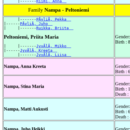
      |-------
Riimi, Anna  
Family
Nampa - Peltoniemi
      |-------
PÃyliÃ, Pekka  
|------
PÃyliÃ, Juho  
|     |-------
Ruikka, Briita  
Peltoniemi, Priita Maria
Gender:
Birth :
|     |-------
JyvÃlÃ, Mikko  
|------
JyvÃlÃ, Kreeta  
      |-------
JyvÃlÃ, Liisa  
Nampa, Anna Kreeta
Gender:
Birth :
Gender:
Nampa, Stina Maria
Birth :
Death :
Gender:
Nampa, Matti Aukusti
Birth :
Death :
Nampa, Juho Heikki
Gender: