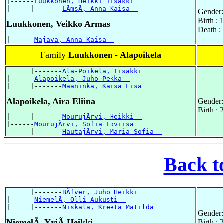
|------
Luukkonen, Heikki Iisakki  
|     |-------
LÃmsÃ, Anna Kaisa  
Gender:
Birth :
Luukkonen, Veikko Armas
Death :
|------
Majava, Anna Kaisa  
Family
Luukkonen - Alapoikela
      |-------
Ala-Poikela, Iisakki  
|------
Alapoikela, Juho Pekka  
|     |-------
Maaninka, Kaisa Lisa  
Alapoikela, Aira Eliina
Gender:
Birth :
|     |-------
MourujÃrvi, Heikki  
|------
MourujÃrvi, Sofia Loviisa  
      |-------
HautajÃrvi, Maria Sofia  
Back t
      |-------
BÃfver, Juho Heikki  
|------
NiemelÃ, Olli Aukusti  
|     |-------
Niskala, Kreeta Matilda  
Gender:
NiemelÃ, YrjÃ Heikki
Birth :