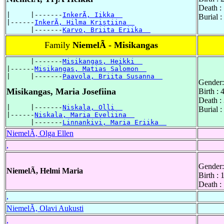
Death :
|     |-------
InkerÃ, Iikka  
Burial 
|------
InkerÃ, Hilma Kristiina  
      |-------
Karvo, Briita Eriika  
Family
NiemelÃ - Misikangas
      |-------
Misikangas, Heikki  
|------
Misikangas, Matias Salomon  
|     |-------
Paavola, Briita Susanna  
Gender:
Misikangas, Maria Josefiina
Birth :
Death :
|     |-------
Niskala, Olli  
Burial 
|------
Niskala, Maria Eveliina  
      |-------
Linnankivi, Maria Eriika  
NiemelÃ, Olga Ellen
,
Gender:
NiemelÃ, Helmi Maria
Birth :
Death :
,
NiemelÃ, Olavi Aukusti
,