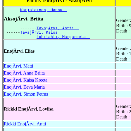
Family
EnojÃrvi - AksojÃrvi
|------
Karjalainen, Hannu  
AksojÃrvi, Briita
Gender:
Birth :
|     |-------
TavajÃrvi, Antti  
Death :
|------
TavajÃrvi, Kaisa  
      |-------
Lohilahti, Margareeta  
Gender:
EnojÃrvi, Elias
Birth :
Death :
EnojÃrvi, Matti
EnojÃrvi, Anna Briita
EnojÃrvi, Kaisa Kreeta
EnojÃrvi, Eeva Maria
EnojÃrvi, Simon Petrus
Gender:
Riekki EnojÃrvi, Loviisa
Birth :
Death :
Riekki EnojÃrvi, Antti