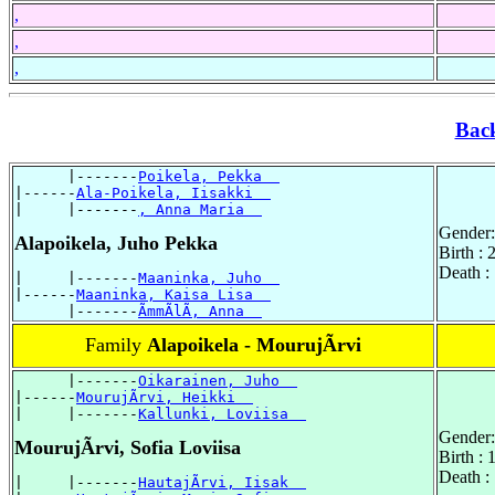
,
,
,
Bac
      |-------
Poikela, Pekka  
|------
Ala-Poikela, Iisakki  
|     |-------
, Anna Maria  
Gender:
Alapoikela, Juho Pekka
Birth :
Death :
|     |-------
Maaninka, Juho  
|------
Maaninka, Kaisa Lisa  
      |-------
ÃmmÃlÃ, Anna  
Family
Alapoikela - MourujÃrvi
      |-------
Oikarainen, Juho  
|------
MourujÃrvi, Heikki  
|     |-------
Kallunki, Loviisa  
Gender:
MourujÃrvi, Sofia Loviisa
Birth :
Death :
|     |-------
HautajÃrvi, Iisak  