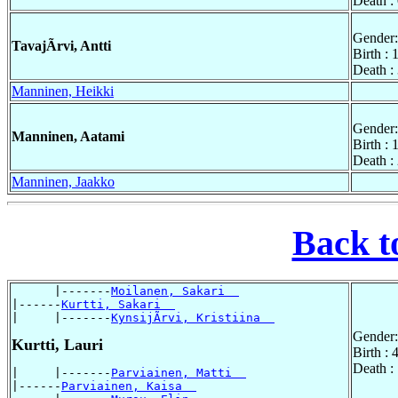
Death :
Gender:
TavajÃrvi, Antti
Birth :
Death :
Manninen, Heikki
Gender:
Manninen, Aatami
Birth :
Death :
Manninen, Jaakko
Back t
      |-------
Moilanen, Sakari  
|------
Kurtti, Sakari  
|     |-------
KynsijÃrvi, Kristiina  
Gender:
Kurtti, Lauri
Birth :
Death :
|     |-------
Parviainen, Matti  
|------
Parviainen, Kaisa  