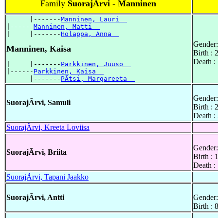
Family
SuorajÃrvi - Manninen
      |-------
Manninen, Lauri  
|------
Manninen, Matti  
|     |-------
Holappa, Anna  
Gender:
Manninen, Kaisa
Birth :
Death :
|     |-------
Parkkinen, Juuso  
|------
Parkkinen, Kaisa  
      |-------
PÃtsi, Margareeta  
Gender:
SuorajÃrvi, Samuli
Birth :
Death :
SuorajÃrvi, Kreeta Loviisa
Gender:
SuorajÃrvi, Briita
Birth :
Death :
SuorajÃrvi, Tapani Jaakko
SuorajÃrvi, Antti
Gender:
Birth :