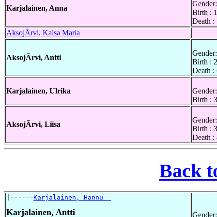
Gender:
Karjalainen, Anna
Birth :
Death :
AksojÃrvi, Kaisa Maria
Gender:
AksojÃrvi, Antti
Birth :
Death :
Karjalainen, Ulrika
Gender:
Birth :
Gender:
AksojÃrvi, Liisa
Birth :
Death :
Back t
|------
Karjalainen, Hannu  
Karjalainen, Antti
Gender: