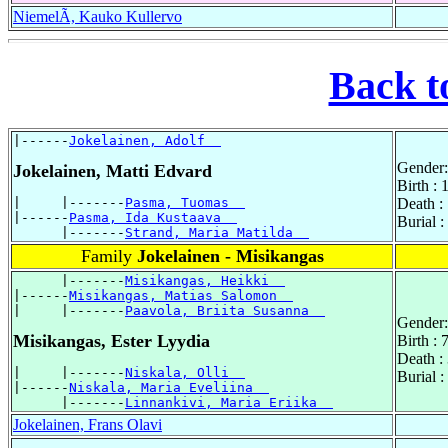
NiemelÃ, Kauko Kullervo
Back t
|------
Jokelainen, Adolf  
Gender:
Jokelainen, Matti Edvard
Birth :
|     |-------
Pasma, Tuomas  
Death :
|------
Pasma, Ida Kustaava  
Burial 
      |-------
Strand, Maria Matilda  
Family
Jokelainen - Misikangas
      |-------
Misikangas, Heikki  
|------
Misikangas, Matias Salomon  
|     |-------
Paavola, Briita Susanna  
Gender:
Misikangas, Ester Lyydia
Birth :
Death :
|     |-------
Niskala, Olli  
Burial 
|------
Niskala, Maria Eveliina  
      |-------
Linnankivi, Maria Eriika  
Jokelainen, Frans Olavi