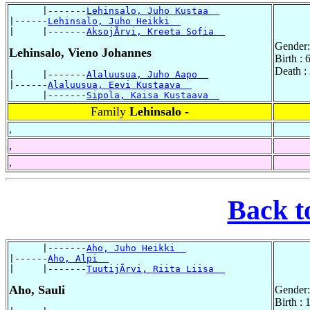
      |-------
Lehinsalo, Juho Kustaa  
|------
Lehinsalo, Juho Heikki  
|     |-------
AksojÃrvi, Kreeta Sofia  
Gender:
Lehinsalo, Vieno Johannes
Birth :
Death :
|     |-------
Alaluusua, Juho Aapo  
|------
Alaluusua, Eevi Kustaava  
      |-------
Sipola, Kaisa Kustaava  
Family
Lehinsalo -
,
,
,
Back t
      |-------
Aho, Juho Heikki  
|------
Aho, Alpi  
|     |-------
TuutijÃrvi, Riita Liisa  
Aho, Sauli
Gender:
Birth :