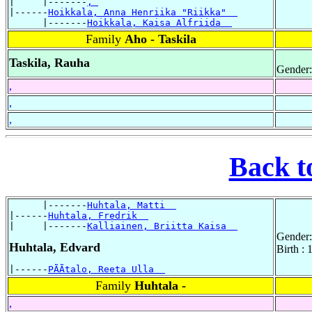
|     |-------
, 
|------
Hoikkala, Anna Henriika "Riikka"  
      |-------
Hoikkala, Kaisa Alfriida  
Family
Aho - Taskila
Taskila, Rauha
Gender:
,
,
,
Back t
      |-------
Huhtala, Matti  
|------
Huhtala, Fredrik  
|     |-------
Kalliainen, Briitta Kaisa  
Gender:
Huhtala, Edvard
Birth :
|------
PÃÃtalo, Reeta Ulla  
Family
Huhtala -
,