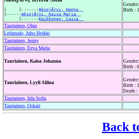
Gender:
|     |-------
AksojÃrvi, Hannu  
Birth :
|------
AksojÃrvi, Kaisa Maria  
      |-------
Kaikkonen, Caisa  
Tauriainen, Olga
Lehinsalo, Juho Heikki
Tauriainen, Jenny
Tauriainen, Eeva Maria
Tauriainen, Kaisa Johanna
Gender:
Birth :
Gender:
Tauriainen, Lyyli Aliina
Birth :
Death :
Tauriainen, Iida Sofia
Tauriainen, Oskari
Back t