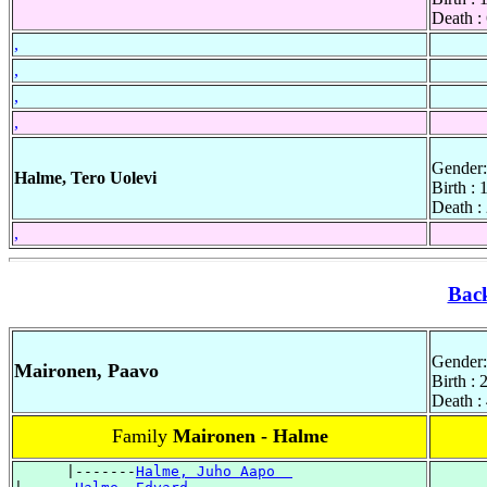
Death :
,
,
,
,
Gender:
Halme, Tero Uolevi
Birth :
Death :
,
Bac
Gender:
Maironen, Paavo
Birth :
Death :
Family
Maironen - Halme
      |-------
Halme, Juho Aapo  