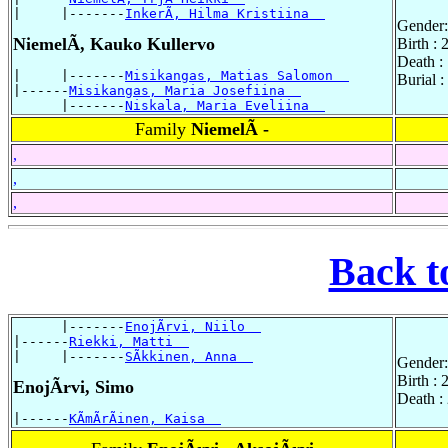
|     |-------
InkerÃ, Hilma Kristiina  
Gender:
NiemelÃ, Kauko Kullervo
Birth :
Death :
|     |-------
Misikangas, Matias Salomon  
Burial 
|------
Misikangas, Maria Josefiina  
      |-------
Niskala, Maria Eveliina  
Family
NiemelÃ -
,
,
,
Back t
      |-------
EnojÃrvi, Niilo  
|------
Riekki, Matti  
|     |-------
SÃkkinen, Anna  
Gender:
Birth :
EnojÃrvi, Simo
Death :
|------
KÃmÃrÃinen, Kaisa  