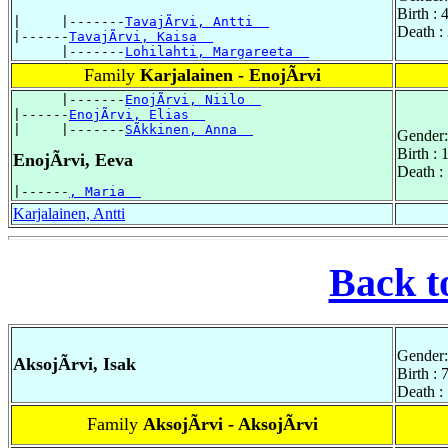
Birth :
|     |-------
TavajÃrvi, Antti  
Death :
|------
TavajÃrvi, Kaisa  
      |-------
Lohilahti, Margareeta  
Family
Karjalainen - EnojÃrvi
      |-------
EnojÃrvi, Niilo  
|------
EnojÃrvi, Elias  
|     |-------
SÃkkinen, Anna  
Gender:
Birth :
EnojÃrvi, Eeva
Death :
|------
, Maria  
Karjalainen, Antti
Back t
Gender:
AksojÃrvi, Isak
Birth :
Death :
Family
AksojÃrvi - AksojÃrvi