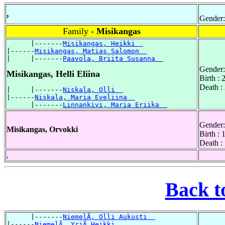
,
Gender:
Family
- Misikangas
      |-------
Misikangas, Heikki  
|------
Misikangas, Matias Salomon  
|     |-------
Paavola, Briita Susanna  
Gender:
Misikangas, Helli Eliina
Birth :
Death :
|     |-------
Niskala, Olli  
|------
Niskala, Maria Eveliina  
      |-------
Linnankivi, Maria Eriika  
Gender:
Misikangas, Orvokki
Birth :
Death :
,
Back t
      |-------
NiemelÃ, Olli Aukusti  
|------
NiemelÃ, YrjÃ Heikki  