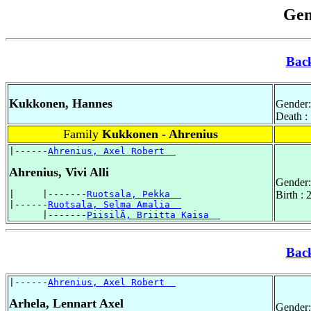
Gen
Bac
Kukkonen, Hannes
Gender:
Death :
Family
Kukkonen - Ahrenius
|------
Ahrenius, Axel Robert  
Ahrenius, Vivi Alli
Gender:
|     |-------
Ruotsala, Pekka  
Birth :
|------
Ruotsala, Selma Amalia  
      |-------
PiisilÃ, Briitta Kaisa  
Bac
|------
Ahrenius, Axel Robert  
Arhela, Lennart Axel
Gender: