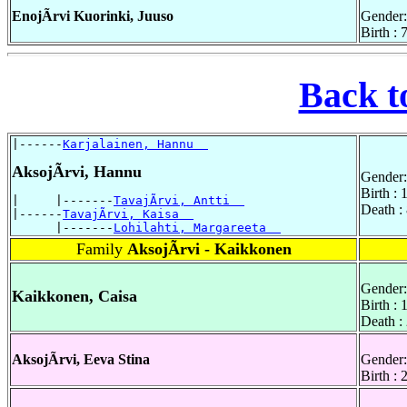
EnojÃrvi Kuorinki, Juuso
Gender:
Birth :
Back t
|------
Karjalainen, Hannu  
AksojÃrvi, Hannu
Gender:
Birth :
|     |-------
TavajÃrvi, Antti  
Death :
|------
TavajÃrvi, Kaisa  
      |-------
Lohilahti, Margareeta  
Family
AksojÃrvi - Kaikkonen
Gender:
Kaikkonen, Caisa
Birth :
Death :
AksojÃrvi, Eeva Stina
Gender:
Birth :