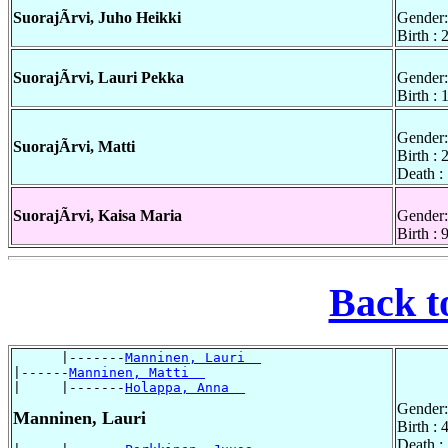
SuorajÃrvi, Juho Heikki
Gender:
Birth :
SuorajÃrvi, Lauri Pekka
Gender:
Birth :
Gender:
SuorajÃrvi, Matti
Birth :
Death :
SuorajÃrvi, Kaisa Maria
Gender:
Birth :
Back t
      |-------
Manninen, Lauri  
|------
Manninen, Matti  
|     |-------
Holappa, Anna  
Gender:
Manninen, Lauri
Birth :
Death :