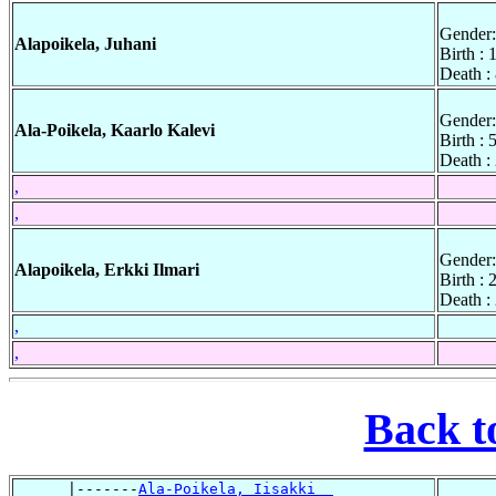
Gender:
Alapoikela, Juhani
Birth :
Death :
Gender:
Ala-Poikela, Kaarlo Kalevi
Birth :
Death :
,
,
Gender:
Alapoikela, Erkki Ilmari
Birth :
Death :
,
,
Back t
      |-------
Ala-Poikela, Iisakki  