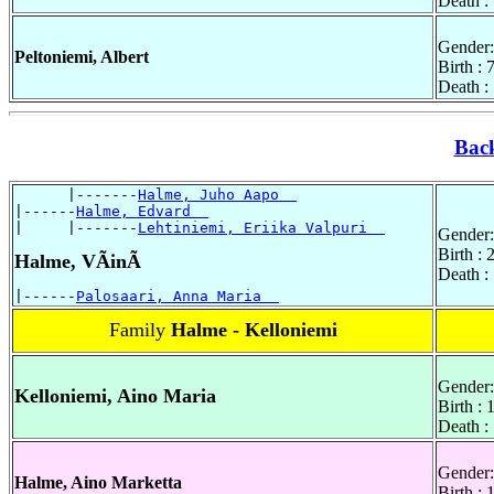
Death :
Gender:
Peltoniemi, Albert
Birth :
Death :
Bac
      |-------
Halme, Juho Aapo  
|------
Halme, Edvard  
|     |-------
Lehtiniemi, Eriika Valpuri  
Gender:
Birth :
Halme, VÃinÃ
Death :
|------
Palosaari, Anna Maria  
Family
Halme - Kelloniemi
Gender:
Kelloniemi, Aino Maria
Birth :
Death :
Gender:
Halme, Aino Marketta
Birth :