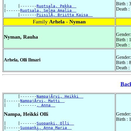
Birth :
|     |-------
Ruotsala, Pekka  
Death :
|------
Ruotsala, Selma Amalia  
      |-------
PiisilÃ, Briitta Kaisa  
Family
Arhela - Nyman
Gender:
Nyman, Rauha
Birth : 
Death :
Gender:
Arhela, Olli Ilmari
Birth :
Death :
Bac
      |-------
NampajÃrvi, Heikki  
|------
NampajÃrvi, Matti  
|     |-------
, Anna  
Nampa, Heikki Olli
Gender:
Birth :
|     |-------
Suopanki, Olli  
|------
Suopanki, Anna Maria  