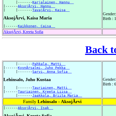
      |-------
Karjalainen, Hannu  
|------
AksojÃrvi, Hannu  
|     |-------
TavajÃrvi, Kaisa  
Gender:
AksojÃrvi, Kaisa Maria
Birth :
|------
Kaikkonen, Caisa  
AksojÃrvi, Kreeta Sofia
Back t
      |-------
Pahkala, Matti  
|------
KyynÃrsalmi, Juho Pekka  
|     |-------
Sarvi, Anna Sofia  
Lehinsalo, Juho Kustaa
Gender:
Birth :
|     |-------
Tauriainen, Matti  
|------
Tauriainen, Kreeta Liisa  
      |-------
Jaakkola, Briita Maria  
Family
Lehinsalo - AksojÃrvi
|------
AksojÃrvi, Isak  
AksojÃrvi, Kreeta Sofia