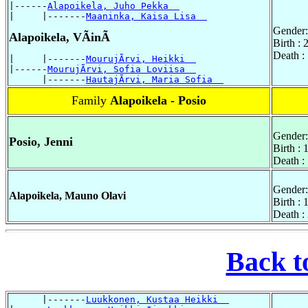
|------
Alapoikela, Juho Pekka  
|     |-------
Maaninka, Kaisa Lisa  
Gender:
Alapoikela, VÃinÃ
Birth :
Death :
|     |-------
MourujÃrvi, Heikki  
|------
MourujÃrvi, Sofia Loviisa  
      |-------
HautajÃrvi, Maria Sofia  
Family
Alapoikela - Posio
Gender:
Posio, Jenni
Birth :
Death :
Gender:
Alapoikela, Mauno Olavi
Birth : 
Death :
Back t
      |-------
Luukkonen, Kustaa Heikki  