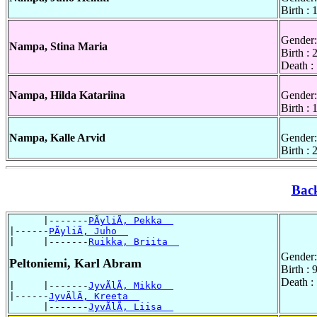
Birth :
Gender:
Nampa, Stina Maria
Birth :
Death :
Nampa, Hilda Katariina
Gender:
Birth :
Nampa, Kalle Arvid
Gender:
Birth :
Bac
      |-------
PÃyliÃ, Pekka  
|------
PÃyliÃ, Juho  
|     |-------
Ruikka, Briita  
Gender:
Peltoniemi, Karl Abram
Birth :
Death :
|     |-------
JyvÃlÃ, Mikko  
|------
JyvÃlÃ, Kreeta  
      |-------
JyvÃlÃ, Liisa  