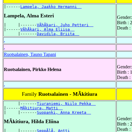
|------
Lampela, Jaakko Hermanni  
Lampela, Alma Esteri
Gender:
Birth :
|     |-------
VÃhÃkari, Juho Petteri  
Death :
|------
VÃhÃkari, Alma Eliisa  
      |-------
Davidila, Briita  
,
,
Ruotsalainen, Tauno Tapani
Gender:
Ruotsalainen, Pirkko Helena
Birth :
Death :
,
Family
Ruotsalainen - MÃkitiura
      |-------
Tiuraniemi, Niilo Pekka  
|------
MÃkitiura, Matti  
|     |-------
Suopanki, Anna Kreeta  
Gender:
MÃkitiura, Hilda Eliina
Birth :
Death :
|     |-------
SeppÃlÃ, Antti  