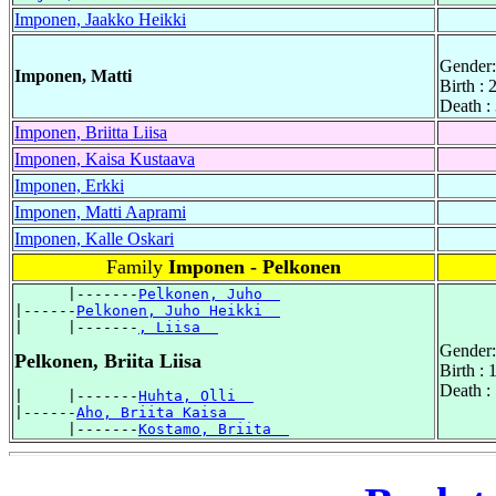
Imponen, Jaakko Heikki
Gender:
Imponen, Matti
Birth :
Death :
Imponen, Briitta Liisa
Imponen, Kaisa Kustaava
Imponen, Erkki
Imponen, Matti Aaprami
Imponen, Kalle Oskari
Family
Imponen - Pelkonen
      |-------
Pelkonen, Juho  
|------
Pelkonen, Juho Heikki  
|     |-------
, Liisa  
Gender:
Pelkonen, Briita Liisa
Birth :
Death :
|     |-------
Huhta, Olli  
|------
Aho, Briita Kaisa  
      |-------
Kostamo, Briita  