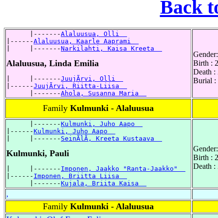
Back t
      |-------
Alaluusua, Olli  
|------
Alaluusua, Kaarle Aaprami  
|     |-------
Narkilahti, Kaisa Kreeta  
Gender:
Alaluusua, Linda Emilia
Birth :
Death :
|     |-------
JuujÃrvi, Olli  
Burial 
|------
JuujÃrvi, Riitta-Liisa  
      |-------
Ahola, Susanna Maria  
Family
Kulmunki - Alaluusua
      |-------
Kulmunki, Juho Aapo  
|------
Kulmunki, Juho Aapo  
|     |-------
SeinÃlÃ, Kreeta Kustaava  
Gender:
Kulmunki, Pauli
Birth :
Death :
|     |-------
Imponen, Jaakko "Ranta-Jaakko"  
|------
Imponen, Briitta Liisa  
      |-------
Kujala, Briita Kaisa  
,
Family
Kulmunki - Alaluusua