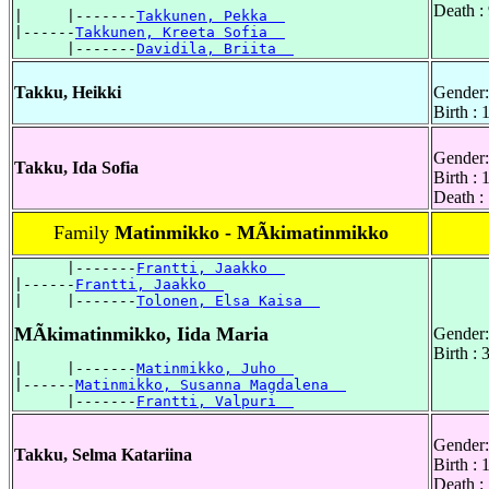
Death :
|     |-------
Takkunen, Pekka  
|------
Takkunen, Kreeta Sofia  
      |-------
Davidila, Briita  
Takku, Heikki
Gender:
Birth :
Gender:
Takku, Ida Sofia
Birth :
Death :
Family
Matinmikko - MÃkimatinmikko
      |-------
Frantti, Jaakko  
|------
Frantti, Jaakko  
|     |-------
Tolonen, Elsa Kaisa  
MÃkimatinmikko, Iida Maria
Gender:
Birth :
|     |-------
Matinmikko, Juho  
|------
Matinmikko, Susanna Magdalena  
      |-------
Frantti, Valpuri  
Gender:
Takku, Selma Katariina
Birth :
Death :