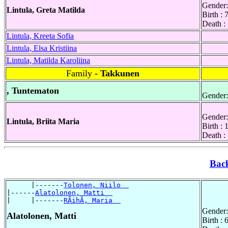
Gender:
Lintula, Greta Matilda
Birth :
Death :
Lintula, Kreeta Sofia
Lintula, Elsa Kristiina
Lintula, Matilda Karoliina
Family
- Takkunen
, Tuntematon
Gender:
Gender:
Lintula, Briita Maria
Birth :
Death :
Bac
      |-------
Tolonen, Niilo  
|------
Alatolonen, Matti  
|     |-------
RÃihÃ, Maria  
Gender:
Alatolonen, Matti
Birth :