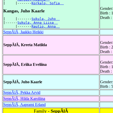
|     |-------
Korkalo, Sofia  
Gender:
Kangas, Juho Kaarle
Birth :
Death :
|     |-------
Sukula, Juho  
|------
Sukula, Anna Liisa  
      |-------
Rautio, Anna  
SeppÃlÃ, Jaakko Heikki
Gender:
SeppÃlÃ, Kreeta Matilda
Birth :
Death :
Gender:
SeppÃlÃ, Eriika Eveliina
Birth :
Death :
SeppÃlÃ, Juho Kaarle
Gender:
Birth :
SeppÃlÃ, Pekka Arvid
SeppÃlÃ, Hilda Karoliina
SeppÃlÃ, Aaprami Erland
Family
- SeppÃlÃ