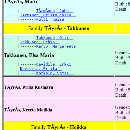
TÃyrÃs, Matti
Birth :
Death :
|     |-------
TÃrmÃnen, Juho  
|------
TÃrmÃnen, Briita Kaisa  
      |-------
Pulli, Kaisa  
Family
TÃyrÃs - Takkunen
      |-------
Takkunen, Olli  
|------
Takkunen, Pekka  
|     |-------
Karvo, Margareeta  
Gender:
Takkunen, Elsa Maria
Birth :
Death :
|     |-------
Davidila, Erkki  
|------
Davidila, Briita  
      |-------
Korkalo, Sofia  
Gender:
TÃyrÃs, Priita Kustaava
Birth :
Death :
Gender:
TÃyrÃs, Kreeta Matilda
Birth :
Death :
Family
TÃyrÃs - Hoikka