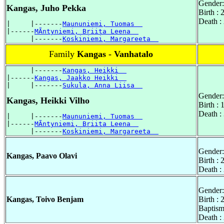
Gender:
Kangas, Juho Pekka
Birth :
Death :
|     |-------
Maununiemi, Tuomas  
|------
MÃntyniemi, Briita Leena  
      |-------
Koskiniemi, Margareeta  
Family
Kangas - Vanhatalo
      |-------
Kangas, Heikki  
|------
Kangas, Jaakko Heikki  
|     |-------
Sukula, Anna Liisa  
Gender:
Kangas, Heikki Vilho
Birth :
Death :
|     |-------
Maununiemi, Tuomas  
|------
MÃntyniemi, Briita Leena  
      |-------
Koskiniemi, Margareeta  
Gender:
Kangas, Paavo Olavi
Birth :
Death :
Gender:
Kangas, Toivo Benjam
Birth :
Baptism
Death :