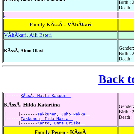
Birth :
Death :
,
Family
KÃssÃ - VÃhÃkari
VÃhÃkari, Aili Esteri
Gender:
KÃssÃ, Aimo Olavi
Birth :
Death :
Back t
|------
KÃssÃ, Matti Kasper  
KÃssÃ, Hilda Katariina
Gender:
Birth :
|     |-------
Takkunen, Juho Pekka  
Death :
|------
Takkunen, Iida Maria  
      |-------
Kanto, Emma Eriika  
Family
Peura - KÃssÃ