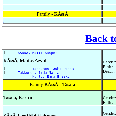
,
,
Family
- KÃssÃ
,
Back t
|------
KÃssÃ, Matti Kasper  
KÃssÃ, Matias Arvid
Gender:
Birth :
|     |-------
Takkunen, Juho Pekka  
Death :
|------
Takkunen, Iida Maria  
      |-------
Kanto, Emma Eriika  
Family
KÃssÃ - Tasala
Tasala, Kerttu
Gender:
Birth :
Gender:
KÃssÃ, Lauri Matti Johannes