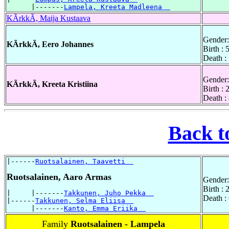
      |-------
Lampela, Kreeta Madleena  
KÃrkkÃ, Maija Kustaava
Gender:
KÃrkkÃ, Eero Johannes
Birth : 
Death :
Gender:
KÃrkkÃ, Kreeta Kristiina
Birth :
Death :
Back t
|------
Ruotsalainen, Taavetti  
Ruotsalainen, Aaro Armas
Gender:
Birth :
|     |-------
Takkunen, Juho Pekka  
Death :
|------
Takkunen, Selma Eliisa  
      |-------
Kanto, Emma Eriika  
Family
Ruotsalainen - Lampela