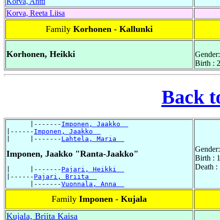
Korva, Antti
Korva, Reeta Liisa
Family
Korhonen - Kallunki
Korhonen, Heikki
Gender:
Birth :
Back t
      |-------
Imponen, Jaakko  
|------
Imponen, Jaakko  
|     |-------
Lahtela, Maria  
Gender:
Imponen, Jaakko "Ranta-Jaakko"
Birth :
Death :
|     |-------
Pajari, Heikki  
|------
Pajari, Briita  
      |-------
Vuonnala, Anna  
Family
Imponen - Kujala
Kujala, Briita Kaisa