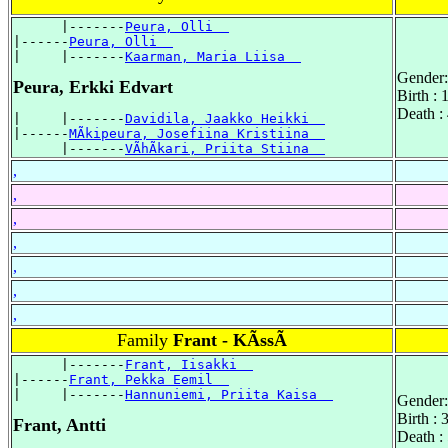
      |-------
Peura, Olli  
|------
Peura, Olli  
|     |-------
Kaarman, Maria Liisa  
Gender:
Peura, Erkki Edvart
Birth :
Death :
|     |-------
Davidila, Jaakko Heikki  
|------
MÃkipeura, Josefiina Kristiina  
      |-------
VÃhÃkari, Priita Stiina  
,
,
,
,
,
,
,
Family
Frant - KÃssÃ
      |-------
Frant, Iisakki  
|------
Frant, Pekka Eemil  
|     |-------
Hannuniemi, Priita Kaisa  
Gender:
Birth : 
Frant, Antti
Death :