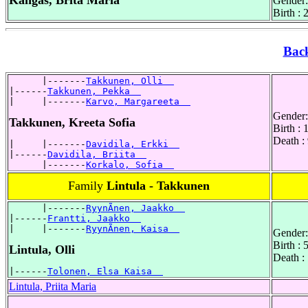
Kangas, Brita Maria
Gender:
Birth :
Bac
      |-------
Takkunen, Olli  
|------
Takkunen, Pekka  
|     |-------
Karvo, Margareeta  
Gender:
Takkunen, Kreeta Sofia
Birth :
Death :
|     |-------
Davidila, Erkki  
|------
Davidila, Briita  
      |-------
Korkalo, Sofia  
Family
Lintula - Takkunen
      |-------
RyynÃnen, Jaakko  
|------
Frantti, Jaakko  
|     |-------
RyynÃnen, Kaisa  
Gender:
Birth :
Lintula, Olli
Death :
|------
Tolonen, Elsa Kaisa  
Lintula, Priita Maria