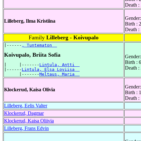
Death :
Gender:
Lilleberg, Ilma Kristiina
Birth :
Death :
Family
Lilleberg - Koivupalo
|------
, Tuntematon  
Koivupalo, Briita Sofia
Gender:
Birth :
|     |-------
Lintula, Antti  
Death :
|------
Lintula, Elsa Loviisa  
      |-------
Meltaus, Maria  
Gender:
Klockerud, Kaisa Olivia
Birth :
Death :
Lilleberg, Eelis Valter
Klockerud, Dagmar
Klockerud, Kaisa Oliivia
Lilleberg, Frans Edvin