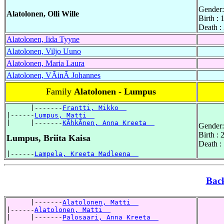
Gender:
Alatolonen, Olli Wille
Birth :
Death :
Alatolonen, Iida Tyyne
Alatolonen, Viljo Uuno
Alatolonen, Maria Laura
Alatolonen, VÃinÃ Johannes
Family
Alatolonen - Lumpus
      |-------
Frantti, Mikko  
|------
Lumpus, Matti  
|     |-------
KÃhkÃnen, Anna Kreeta  
Gender:
Birth :
Lumpus, Briita Kaisa
Death :
|------
Lampela, Kreeta Madleena  
Bac
      |-------
Alatolonen, Matti  
|------
Alatolonen, Matti  
|     |-------
Palosaari, Anna Kreeta  