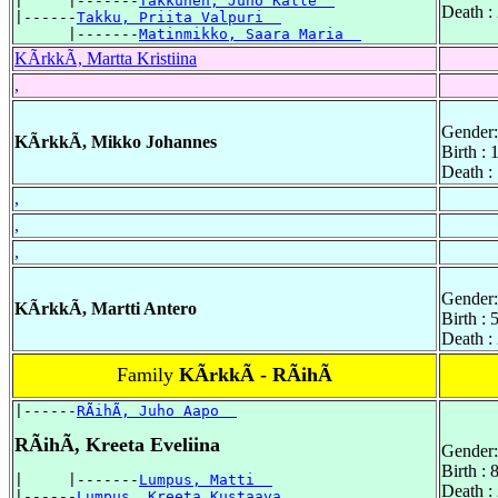
|     |-------
Takkunen, Juho Kalle  
Death :
|------
Takku, Priita Valpuri  
      |-------
Matinmikko, Saara Maria  
KÃrkkÃ, Martta Kristiina
,
Gender:
KÃrkkÃ, Mikko Johannes
Birth :
Death :
,
,
,
Gender:
KÃrkkÃ, Martti Antero
Birth :
Death :
Family
KÃrkkÃ - RÃihÃ
|------
RÃihÃ, Juho Aapo  
RÃihÃ, Kreeta Eveliina
Gender:
Birth :
|     |-------
Lumpus, Matti  
Death :
|------
Lumpus, Kreeta Kustaava  