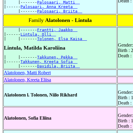
Death :
|     |-------
Palosaari, Matti  
|------
Palosaari, Anna Kreeta  
      |-------
Palosaari, Briita  
Family
Alatolonen - Lintula
      |-------
Frantti, Jaakko  
|------
Lintula, Olli  
|     |-------
Tolonen, Elsa Kaisa  
Gender:
Lintula, Matilda Karoliina
Birth :
Death :
|     |-------
Takkunen, Pekka  
|------
Takkunen, Kreeta Sofia  
      |-------
Davidila, Briita  
Alatolonen, Matti Robert
Alatolonen, Kreeta Eliisa
Gender:
Alatolonen l. Tolonen, Niilo Rikhard
Birth : 
Death :
Gender:
Alatolonen, Sofia Eliina
Birth :
Death :