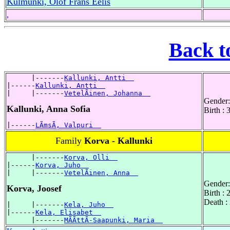
Kulmunki, Olof Frans Eelis
,
Back t
      |-------
Kallunki, Antti  
|------
Kallunki, Antti  
|     |-------
VetelÃinen, Johanna  
Gender:
Kallunki, Anna Sofia
Birth :
|------
LÃmsÃ, Valpuri  
Family
Korva - Kallunki
      |-------
Korva, Olli  
|------
Korva, Juho  
|     |-------
VetelÃinen, Anna  
Gender:
Korva, Joosef
Birth :
Death :
|     |-------
Kela, Juho  
|------
Kela, Elisabet  
      |-------
MÃÃttÃ-Saapunki, Maria  