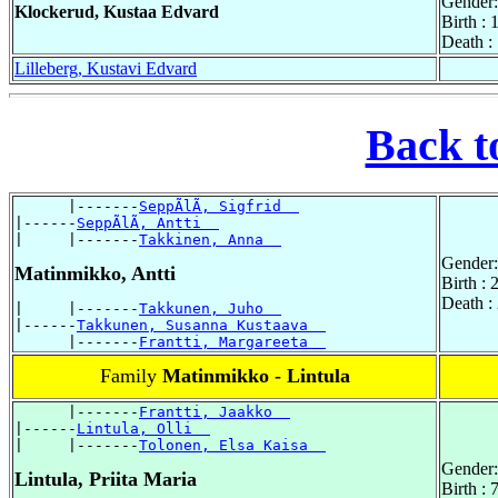
Gender:
Klockerud, Kustaa Edvard
Birth :
Death :
Lilleberg, Kustavi Edvard
Back t
      |-------
SeppÃlÃ, Sigfrid  
|------
SeppÃlÃ, Antti  
|     |-------
Takkinen, Anna  
Gender:
Matinmikko, Antti
Birth :
Death :
|     |-------
Takkunen, Juho  
|------
Takkunen, Susanna Kustaava  
      |-------
Frantti, Margareeta  
Family
Matinmikko - Lintula
      |-------
Frantti, Jaakko  
|------
Lintula, Olli  
|     |-------
Tolonen, Elsa Kaisa  
Gender:
Lintula, Priita Maria
Birth :