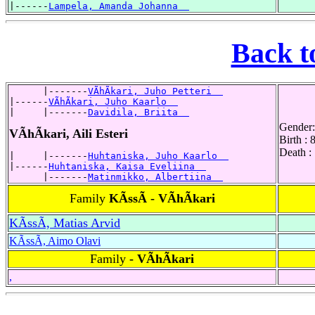
|------
Lampela, Amanda Johanna  
Back t
      |-------
VÃhÃkari, Juho Petteri  
|------
VÃhÃkari, Juho Kaarlo  
|     |-------
Davidila, Briita  
Gender:
VÃhÃkari, Aili Esteri
Birth :
Death :
|     |-------
Huhtaniska, Juho Kaarlo  
|------
Huhtaniska, Kaisa Eveliina  
      |-------
Matinmikko, Albertiina  
Family
KÃssÃ - VÃhÃkari
KÃssÃ, Matias Arvid
KÃssÃ, Aimo Olavi
Family
- VÃhÃkari
,