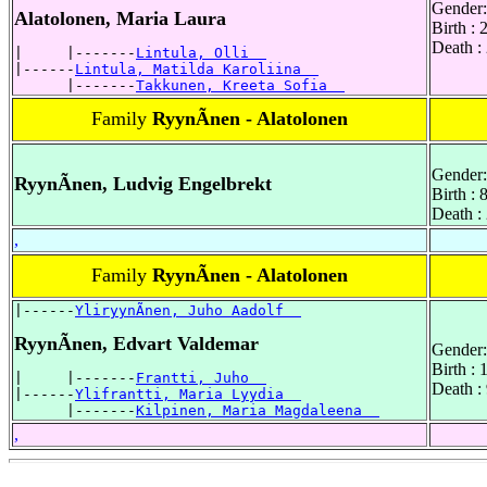
Gender:
Alatolonen, Maria Laura
Birth :
Death :
|     |-------
Lintula, Olli  
|------
Lintula, Matilda Karoliina  
      |-------
Takkunen, Kreeta Sofia  
Family
RyynÃnen - Alatolonen
Gender:
RyynÃnen, Ludvig Engelbrekt
Birth :
Death :
,
Family
RyynÃnen - Alatolonen
|------
YliryynÃnen, Juho Aadolf  
RyynÃnen, Edvart Valdemar
Gender:
Birth :
|     |-------
Frantti, Juho  
Death :
|------
Ylifrantti, Maria Lyydia  
      |-------
Kilpinen, Maria Magdaleena  
,