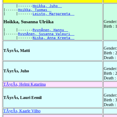
      |-------
Hoikka, Juho  
|------
Hoikka, Tuomas  
|     |-------
Leisto, Margareeta  
Hoikka, Susanna Ulriika
Gender:
Birth :
|     |-------
RyynÃnen, Hannu  
|------
RyynÃnen, Susanna Valpuri  
      |-------
Niska, Anna Kreeta  
Gender:
TÃyrÃs, Matti
Birth :
Death :
Gender:
TÃyrÃs, Juho
Birth :
Death :
TÃyrÃs, Helmi Katariina
Gender:
TÃyrÃs, Lauri Eemil
Birth :
Death :
TÃyrÃs, Kaarle Vilho