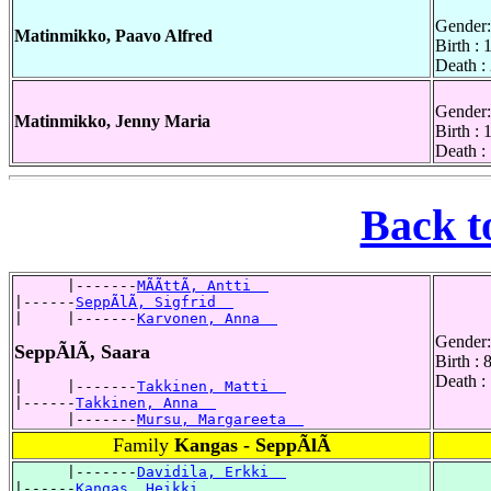
Gender:
Matinmikko, Paavo Alfred
Birth :
Death :
Gender:
Matinmikko, Jenny Maria
Birth :
Death :
Back t
      |-------
MÃÃttÃ, Antti  
|------
SeppÃlÃ, Sigfrid  
|     |-------
Karvonen, Anna  
Gender:
SeppÃlÃ, Saara
Birth :
Death :
|     |-------
Takkinen, Matti  
|------
Takkinen, Anna  
      |-------
Mursu, Margareeta  
Family
Kangas - SeppÃlÃ
      |-------
Davidila, Erkki  
|------
Kangas, Heikki  