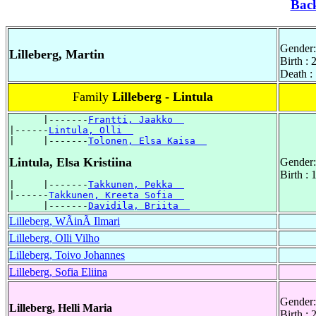
Bac
Gender:
Lilleberg, Martin
Birth :
Death :
Family
Lilleberg - Lintula
      |-------
Frantti, Jaakko  
|------
Lintula, Olli  
|     |-------
Tolonen, Elsa Kaisa  
Lintula, Elsa Kristiina
Gender:
Birth :
|     |-------
Takkunen, Pekka  
|------
Takkunen, Kreeta Sofia  
      |-------
Davidila, Briita  
Lilleberg, WÃinÃ Ilmari
Lilleberg, Olli Vilho
Lilleberg, Toivo Johannes
Lilleberg, Sofia Eliina
Gender:
Lilleberg, Helli Maria
Birth :