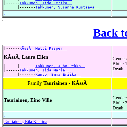
|------
Takkunen, Iida Eerika  
      |-------
Takkunen, Susanna Kustaava  
,
Back t
|------
KÃssÃ, Matti Kasper  
KÃssÃ, Laura Ellen
Gender:
Birth :
|     |-------
Takkunen, Juho Pekka  
Death :
|------
Takkunen, Iida Maria  
      |-------
Kanto, Emma Eriika  
Family
Tauriainen - KÃssÃ
Gender:
Tauriainen, Eino Ville
Birth :
Death :
,
Tauriainen, Eila Kaarina