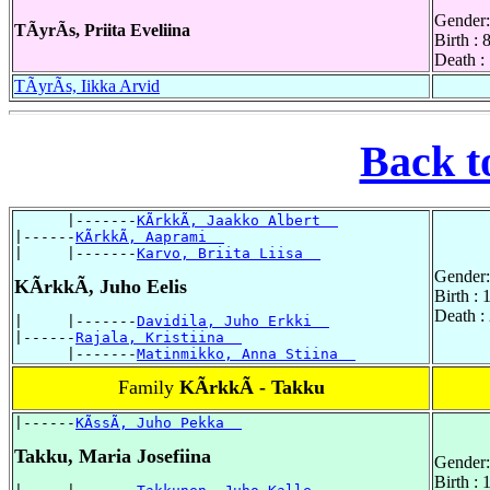
Gender:
TÃyrÃs, Priita Eveliina
Birth :
Death :
TÃyrÃs, Iikka Arvid
Back t
      |-------
KÃrkkÃ, Jaakko Albert  
|------
KÃrkkÃ, Aaprami  
|     |-------
Karvo, Briita Liisa  
Gender:
KÃrkkÃ, Juho Eelis
Birth :
Death :
|     |-------
Davidila, Juho Erkki  
|------
Rajala, Kristiina  
      |-------
Matinmikko, Anna Stiina  
Family
KÃrkkÃ - Takku
|------
KÃssÃ, Juho Pekka  
Takku, Maria Josefiina
Gender:
Birth :