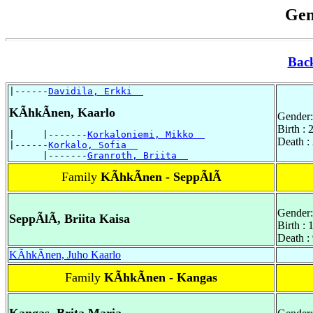
Gen
Bac
|------
Davidila, Erkki  
KÃhkÃnen, Kaarlo
Gender:
Birth :
|     |-------
Korkaloniemi, Mikko  
Death :
|------
Korkalo, Sofia  
      |-------
Granroth, Briita  
Family
KÃhkÃnen - SeppÃlÃ
Gender:
SeppÃlÃ, Briita Kaisa
Birth :
Death :
KÃhkÃnen, Juho Kaarlo
Family
KÃhkÃnen - Kangas