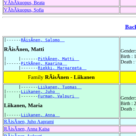
VÃhÃkuopus, Beata
VÃhÃkuopus, Sofia
Bac
|------
RÃisÃnen, Salomo  
RÃisÃnen, Matti
Gender:
Birth : 
|     |-------
PitkÃnen, Matti  
Death :
|------
PitkÃnen, Kaarina  
      |-------
Riekki, Margareeta  
Family
RÃisÃnen - Liikanen
      |-------
Liikanen, Tuomas  
|------
Liikanen, Juho  
|     |-------
Furman, Valpuri  
Gender:
Birth :
Liikanen, Maria
Death :
|------
Liikanen, Anna  
RÃisÃnen, Juho Aaprami
RÃisÃnen, Anna Kaisa