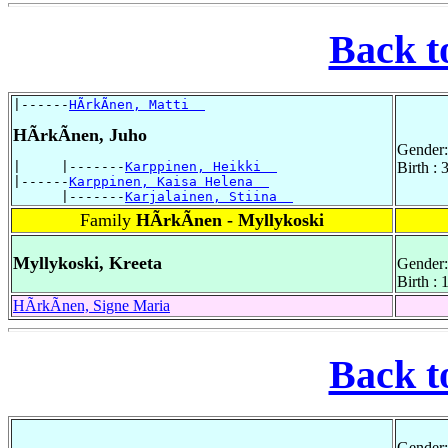
Back t
|------
HÃrkÃnen, Matti  
HÃrkÃnen, Juho
Gender:
|     |-------
Karppinen, Heikki  
Birth :
|------
Karppinen, Kaisa Helena  
      |-------
Karjalainen, Stiina  
Family
HÃrkÃnen - Myllykoski
Myllykoski, Kreeta
Gender:
Birth :
HÃrkÃnen, Signe Maria
Back t
Gender: