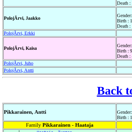
Death :
Gender:
PolojÃrvi, Jaakko
Birth :
Death :
PolojÃrvi, Erkki
Gender:
PolojÃrvi, Kaisa
Birth :
Death :
PolojÃrvi, Juho
PolojÃrvi, Antti
Back t
Pikkarainen, Antti
Gender:
Birth : 
Family
Pikkarainen - Haataja