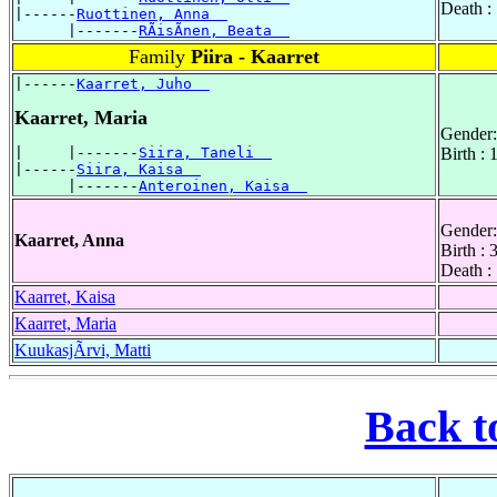
Death :
|------
Ruottinen, Anna  
      |-------
RÃisÃnen, Beata  
Family
Piira - Kaarret
|------
Kaarret, Juho  
Kaarret, Maria
Gender:
|     |-------
Siira, Taneli  
Birth :
|------
Siira, Kaisa  
      |-------
Anteroinen, Kaisa  
Gender:
Kaarret, Anna
Birth : 
Death :
Kaarret, Kaisa
Kaarret, Maria
KuukasjÃrvi, Matti
Back t