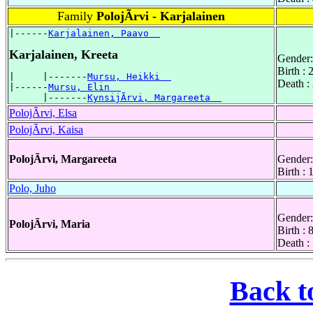
Family
PolojÃrvi - Karjalainen
|------
Karjalainen, Paavo  
Karjalainen, Kreeta
Gender:
Birth :
|     |-------
Mursu, Heikki  
Death :
|------
Mursu, Elin  
      |-------
KynsijÃrvi, Margareeta  
PolojÃrvi, Elsa
PolojÃrvi, Kaisa
PolojÃrvi, Margareeta
Gender:
Birth :
Polo, Juho
Gender:
PolojÃrvi, Maria
Birth :
Death :
Back t