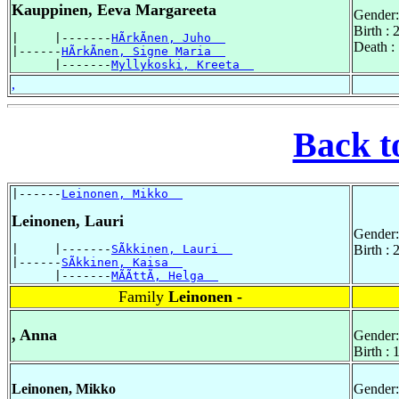
Kauppinen, Eeva Margareeta
Gender:
Birth :
|     |-------
HÃrkÃnen, Juho  
Death :
|------
HÃrkÃnen, Signe Maria  
      |-------
Myllykoski, Kreeta  
,
Back t
|------
Leinonen, Mikko  
Leinonen, Lauri
Gender:
|     |-------
SÃkkinen, Lauri  
Birth :
|------
SÃkkinen, Kaisa  
      |-------
MÃÃttÃ, Helga  
Family
Leinonen -
, Anna
Gender:
Birth :
Leinonen, Mikko
Gender: