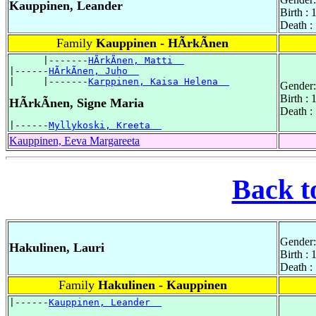
Kauppinen, Leander
Birth :
Death :
Family
Kauppinen - HÃrkÃnen
      |-------
HÃrkÃnen, Matti  
|------
HÃrkÃnen, Juho  
|     |-------
Karppinen, Kaisa Helena  
Gender:
Birth :
HÃrkÃnen, Signe Maria
Death :
|------
Myllykoski, Kreeta  
Kauppinen, Eeva Margareeta
Back t
Gender:
Hakulinen, Lauri
Birth :
Death :
Family
Hakulinen - Kauppinen
|------
Kauppinen, Leander  