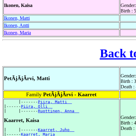
Ikonen, Kaisa
Gender:
Birth :
Ikonen, Matti
Ikonen, Antti
Ikonen, Maria
Back t
Gender:
PetÃjÃjÃrvi, Matti
Birth :
Death :
Family
PetÃjÃjÃrvi - Kaarret
      |-------
Piira, Matti  
|------
Piira, Olli  
|     |-------
Ruottinen, Anna  
Gender:
Kaarret, Kaisa
Birth :
Death :
|     |-------
Kaarret, Juho  
|------
Kaarret, Maria  