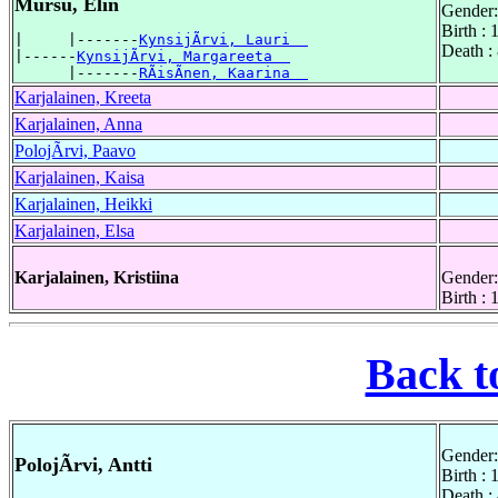
Mursu, Elin
Gender:
Birth :
|     |-------
KynsijÃrvi, Lauri  
Death :
|------
KynsijÃrvi, Margareeta  
      |-------
RÃisÃnen, Kaarina  
Karjalainen, Kreeta
Karjalainen, Anna
PolojÃrvi, Paavo
Karjalainen, Kaisa
Karjalainen, Heikki
Karjalainen, Elsa
Karjalainen, Kristiina
Gender:
Birth :
Back t
Gender:
PolojÃrvi, Antti
Birth :
Death :