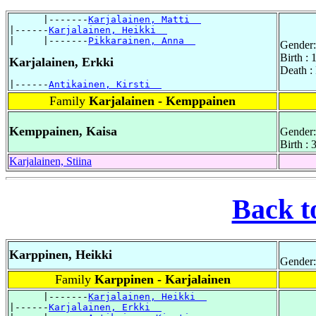
      |-------
Karjalainen, Matti  
|------
Karjalainen, Heikki  
|     |-------
Pikkarainen, Anna  
Gender:
Birth : 
Karjalainen, Erkki
Death :
|------
Antikainen, Kirsti  
Family
Karjalainen - Kemppainen
Kemppainen, Kaisa
Gender:
Birth :
Karjalainen, Stiina
Back t
Karppinen, Heikki
Gender:
Family
Karppinen - Karjalainen
      |-------
Karjalainen, Heikki  
|------
Karjalainen, Erkki  