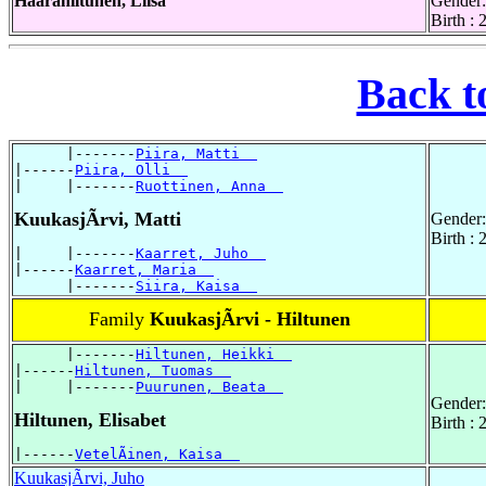
Haarahiltunen, Liisa
Gender:
Birth :
Back t
      |-------
Piira, Matti  
|------
Piira, Olli  
|     |-------
Ruottinen, Anna  
KuukasjÃrvi, Matti
Gender:
Birth :
|     |-------
Kaarret, Juho  
|------
Kaarret, Maria  
      |-------
Siira, Kaisa  
Family
KuukasjÃrvi - Hiltunen
      |-------
Hiltunen, Heikki  
|------
Hiltunen, Tuomas  
|     |-------
Puurunen, Beata  
Gender:
Hiltunen, Elisabet
Birth :
|------
VetelÃinen, Kaisa  
KuukasjÃrvi, Juho