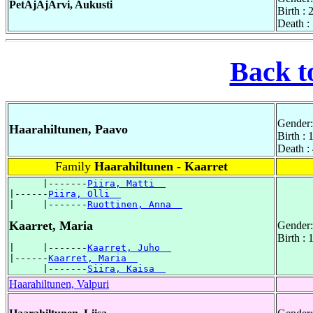
PetÃjÃjÃrvi, Aukusti
Birth :
Death :
Back t
Gender:
Haarahiltunen, Paavo
Birth :
Death :
Family
Haarahiltunen - Kaarret
      |-------
Piira, Matti  
|------
Piira, Olli  
|     |-------
Ruottinen, Anna  
Kaarret, Maria
Gender:
Birth :
|     |-------
Kaarret, Juho  
|------
Kaarret, Maria  
      |-------
Siira, Kaisa  
Haarahiltunen, Valpuri