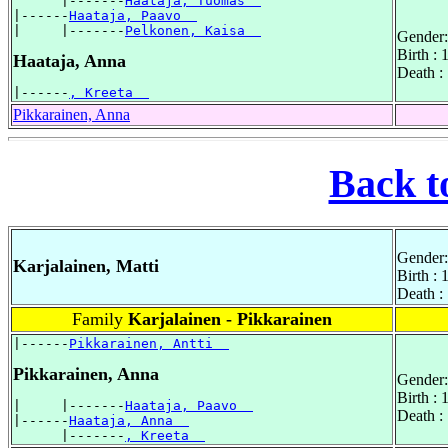
      |-------
Haataja, Tuomas  
|------
Haataja, Paavo  
|     |-------
Pelkonen, Kaisa  
Gender:
Birth :
Haataja, Anna
Death :
|------
, Kreeta  
Pikkarainen, Anna
Back t
Gender:
Karjalainen, Matti
Birth :
Death :
Family
Karjalainen - Pikkarainen
|------
Pikkarainen, Antti  
Pikkarainen, Anna
Gender:
Birth : 
|     |-------
Haataja, Paavo  
Death :
|------
Haataja, Anna  
      |-------
, Kreeta  