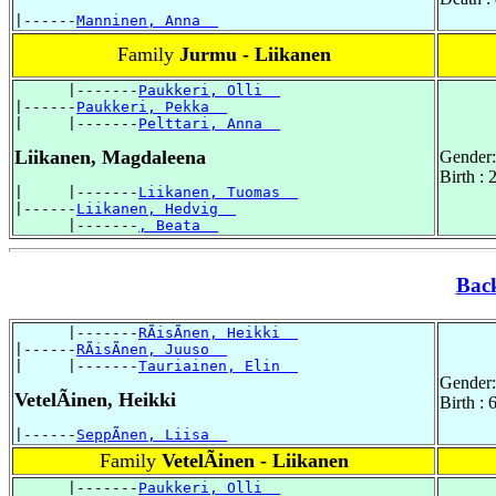
|------
Manninen, Anna  
Family
Jurmu - Liikanen
      |-------
Paukkeri, Olli  
|------
Paukkeri, Pekka  
|     |-------
Pelttari, Anna  
Liikanen, Magdaleena
Gender:
Birth :
|     |-------
Liikanen, Tuomas  
|------
Liikanen, Hedvig  
      |-------
, Beata  
Bac
      |-------
RÃisÃnen, Heikki  
|------
RÃisÃnen, Juuso  
|     |-------
Tauriainen, Elin  
Gender:
VetelÃinen, Heikki
Birth :
|------
SeppÃnen, Liisa  
Family
VetelÃinen - Liikanen
      |-------
Paukkeri, Olli  