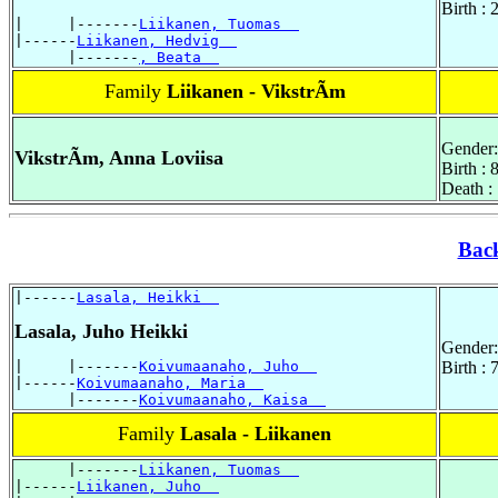
Birth :
|     |-------
Liikanen, Tuomas  
|------
Liikanen, Hedvig  
      |-------
, Beata  
Family
Liikanen - VikstrÃm
Gender:
VikstrÃm, Anna Loviisa
Birth : 
Death :
Bac
|------
Lasala, Heikki  
Lasala, Juho Heikki
Gender:
|     |-------
Koivumaanaho, Juho  
Birth :
|------
Koivumaanaho, Maria  
      |-------
Koivumaanaho, Kaisa  
Family
Lasala - Liikanen
      |-------
Liikanen, Tuomas  
|------
Liikanen, Juho  