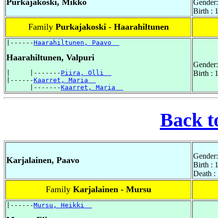
Purkajakoski, Mikko
Gender:
Birth : 
Family
Purkajakoski - Haarahiltunen
|------
Haarahiltunen, Paavo  
Haarahiltunen, Valpuri
Gender:
|     |-------
Piira, Olli  
Birth :
|------
Kaarret, Maria  
      |-------
Kaarret, Maria  
Back t
Gender:
Karjalainen, Paavo
Birth :
Death :
Family
Karjalainen - Mursu
|------
Mursu, Heikki  