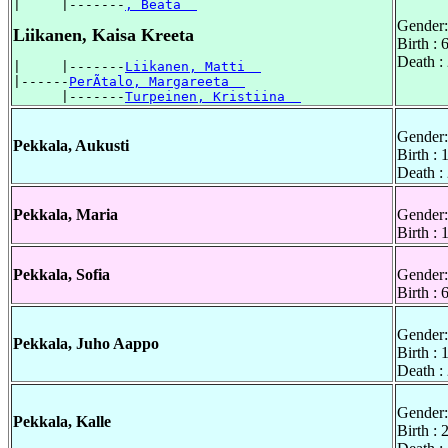
|     |-------
, Beata  
Gender:
Liikanen, Kaisa Kreeta
Birth :
Death :
|     |-------
Liikanen, Matti  
|------
PerÃtalo, Margareeta  
      |-------
Turpeinen, Kristiina  
Gender:
Pekkala, Aukusti
Birth :
Death :
Pekkala, Maria
Gender:
Birth :
Pekkala, Sofia
Gender:
Birth :
Gender:
Pekkala, Juho Aappo
Birth :
Death :
Gender:
Pekkala, Kalle
Birth :