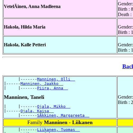
Gender:
VetelÃinen, Anna Madleena
Birth :
Death :
Hakola, Hilda Maria
Gender:
Birth :
Hakola, Kalle Petteri
Gender:
Birth :
Bac
      |-------
Manninen, Olli  
|------
Manninen, Jaakko  
|     |-------
Piira, Anna  
Manninen, Taneli
Gender:
Birth : 
|     |-------
Ojala, Mikko  
|------
Ojala, Kaisa  
      |-------
SÃkkinen, Margareeta  
Family
Manninen - Liikanen
      |-------
Liikanen, Tuomas  