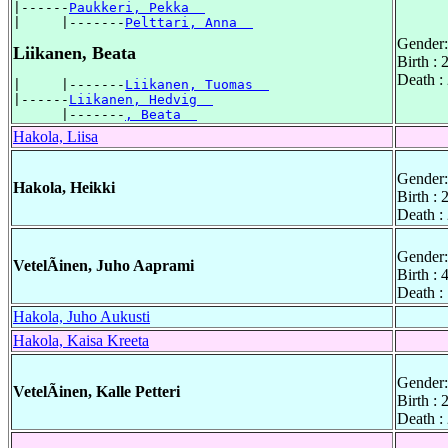
|------
Paukkeri, Pekka  
|     |-------
Pelttari, Anna  
Gender:
Liikanen, Beata
Birth :
Death :
|     |-------
Liikanen, Tuomas  
|------
Liikanen, Hedvig  
      |-------
, Beata  
Hakola, Liisa
Gender:
Hakola, Heikki
Birth :
Death :
Gender:
VetelÃinen, Juho Aaprami
Birth :
Death :
Hakola, Juho Aukusti
Hakola, Kaisa Kreeta
Gender:
VetelÃinen, Kalle Petteri
Birth :
Death :