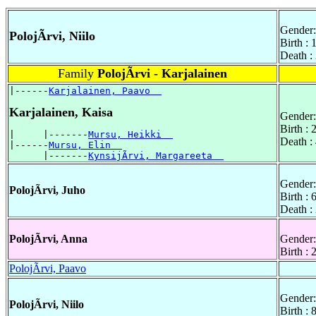
Gender:
PolojÃrvi, Niilo
Birth : 
Death :
Family
PolojÃrvi - Karjalainen
|------
Karjalainen, Paavo  
Karjalainen, Kaisa
Gender:
Birth :
|     |-------
Mursu, Heikki  
Death :
|------
Mursu, Elin  
      |-------
KynsijÃrvi, Margareeta  
Gender:
PolojÃrvi, Juho
Birth : 
Death :
PolojÃrvi, Anna
Gender:
Birth :
PolojÃrvi, Paavo
Gender:
PolojÃrvi, Niilo
Birth :