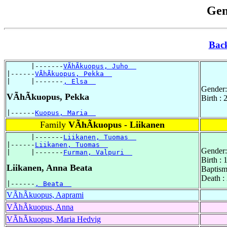
Gen
Bac
      |-------
VÃhÃkuopus, Juho  
|------
VÃhÃkuopus, Pekka  
|     |-------
, Elsa  
Gender:
VÃhÃkuopus, Pekka
Birth :
|------
Kuopus, Maria  
Family
VÃhÃkuopus - Liikanen
      |-------
Liikanen, Tuomas  
|------
Liikanen, Tuomas  
Gender:
|     |-------
Furman, Valpuri  
Birth :
Liikanen, Anna Beata
Baptism
Death :
|------
, Beata  
VÃhÃkuopus, Aaprami
VÃhÃkuopus, Anna
VÃhÃkuopus, Maria Hedvig