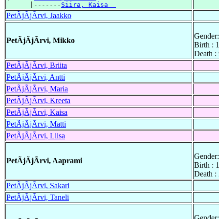
      |-------
Siira, Kaisa  
PetÃjÃjÃrvi, Jaakko
Gender:
PetÃjÃjÃrvi, Mikko
Birth : 
Death :
PetÃjÃjÃrvi, Briita
PetÃjÃjÃrvi, Antti
PetÃjÃjÃrvi, Maria
PetÃjÃjÃrvi, Kreeta
PetÃjÃjÃrvi, Kaisa
PetÃjÃjÃrvi, Matti
PetÃjÃjÃrvi, Liisa
Gender:
PetÃjÃjÃrvi, Aaprami
Birth :
Death :
PetÃjÃjÃrvi, Sakari
PetÃjÃjÃrvi, Taneli
Gender: