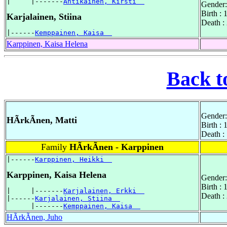
|     |-------
Antikainen, Kirsti  
Gender:
Birth :
Karjalainen, Stiina
Death :
|------
Kemppainen, Kaisa  
Karppinen, Kaisa Helena
Back t
Gender:
HÃrkÃnen, Matti
Birth :
Death :
Family
HÃrkÃnen - Karppinen
|------
Karppinen, Heikki  
Karppinen, Kaisa Helena
Gender:
Birth :
|     |-------
Karjalainen, Erkki  
Death :
|------
Karjalainen, Stiina  
      |-------
Kemppainen, Kaisa  
HÃrkÃnen, Juho