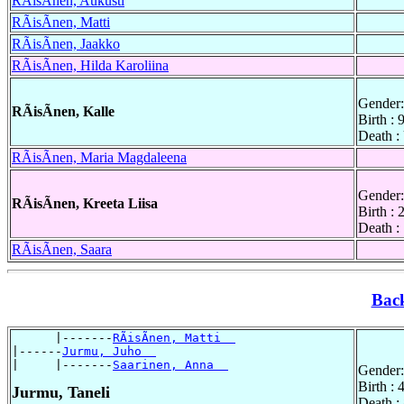
RÃisÃnen, Aukusti
RÃisÃnen, Matti
RÃisÃnen, Jaakko
RÃisÃnen, Hilda Karoliina
Gender:
RÃisÃnen, Kalle
Birth : 
Death 
RÃisÃnen, Maria Magdaleena
Gender:
RÃisÃnen, Kreeta Liisa
Birth : 
Death :
RÃisÃnen, Saara
Bac
      |-------
RÃisÃnen, Matti  
|------
Jurmu, Juho  
|     |-------
Saarinen, Anna  
Gender:
Birth :
Jurmu, Taneli
Death :