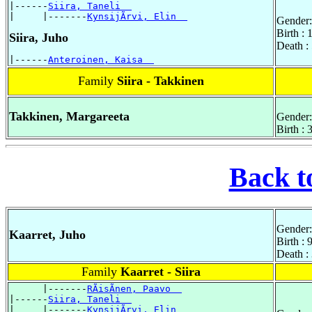
|------
Siira, Taneli  
|     |-------
KynsijÃrvi, Elin  
Gender:
Birth :
Siira, Juho
Death : 
|------
Anteroinen, Kaisa  
Family
Siira - Takkinen
Takkinen, Margareeta
Gender:
Birth :
Back t
Gender:
Kaarret, Juho
Birth :
Death :
Family
Kaarret - Siira
      |-------
RÃisÃnen, Paavo  
|------
Siira, Taneli  
|     |-------
KynsijÃrvi, Elin  