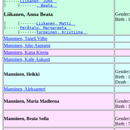
|------
Liikanen, Juho  
|     |-------
, Beata  
Liikanen, Anna Beata
Gender:
Birth :
|     |-------
Liikanen, Matti  
|------
PerÃtalo, Margareeta  
      |-------
Turpeinen, Kristiina  
Manninen, Taneli Vilho
Manninen, Juho Aaprami
Manninen, Kaisa Kreeta
Manninen, Kalle Aukusti
Gender:
Manninen, Heikki
Birth :
Death :
Manninen, Aleksanteri
Manninen, Maria Madleena
Gender:
Birth :
Manninen, Beata Sofia
Gender:
Birth :