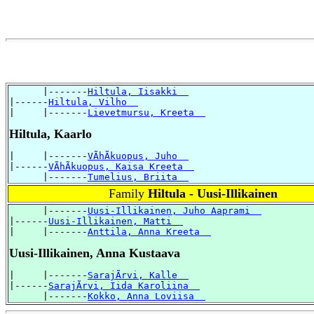
      |-------
Hiltula, Iisakki  
|------
Hiltula, Vilho  
|     |-------
Lievetmursu, Kreeta  
Hiltula, Kaarlo
|     |-------
VÃhÃkuopus, Juho  
|------
VÃhÃkuopus, Kaisa Kreeta  
      |-------
Tumelius, Briita  
Family
Hiltula - Uusi-Illikainen
      |-------
Uusi-Illikainen, Juho Aaprami  
|------
Uusi-Illikainen, Matti  
|     |-------
Anttila, Anna Kreeta  
Uusi-Illikainen, Anna Kustaava
|     |-------
SarajÃrvi, Kalle  
|------
SarajÃrvi, Iida Karoliina  
      |-------
Kokko, Anna Loviisa  