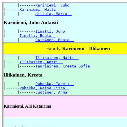
      |-------
Kariniemi, Juho  
|------
Kariniemi, Matti  
|     |-------
Hiltula, Maria  
Kariniemi, Juho Aukusti
|     |-------
Iinatti, Juho  
|------
Iinatti, Beata  
      |-------
RÃisÃnen, Beata  
Family
Kariniemi - Illikainen
      |-------
Illikainen, Matti  
|------
Illikainen, Antti  
|     |-------
Tauriainen, Kreeta Sofia  
Illikainen, Kreeta
|     |-------
Puhakka, Taneli  
|------
Puhakka, Kaisa Liisa  
      |-------
Juutinen, Anna  
Kariniemi, Alli Katariina