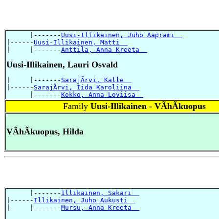
      |-------
Uusi-Illikainen, Juho Aaprami  
|------
Uusi-Illikainen, Matti  
|     |-------
Anttila, Anna Kreeta  
Uusi-Illikainen, Lauri Osvald
|     |-------
SarajÃrvi, Kalle  
|------
SarajÃrvi, Iida Karoliina  
      |-------
Kokko, Anna Loviisa  
Family
Uusi-Illikainen - VÃhÃkuopus
VÃhÃkuopus, Hilda
      |-------
Illikainen, Sakari  
|------
Illikainen, Juho Aukusti  
|     |-------
Mursu, Anna Kreeta  