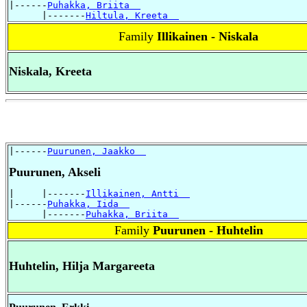
|------
Puhakka, Briita  
      |-------
Hiltula, Kreeta  
Family
Illikainen - Niskala
Niskala, Kreeta
|------
Puurunen, Jaakko  
Puurunen, Akseli
|     |-------
Illikainen, Antti  
|------
Puhakka, Iida  
      |-------
Puhakka, Briita  
Family
Puurunen - Huhtelin
Huhtelin, Hilja Margareeta