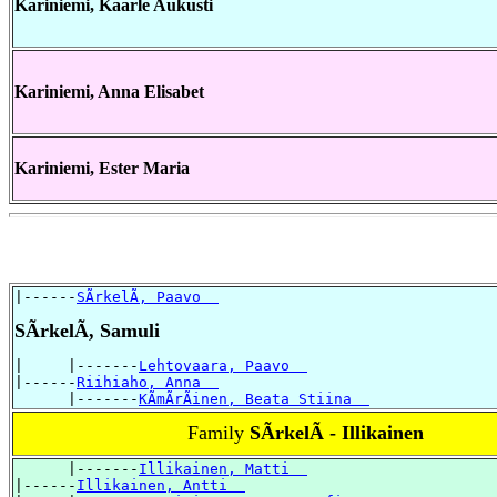
Kariniemi, Kaarle Aukusti
Kariniemi, Anna Elisabet
Kariniemi, Ester Maria
|------
SÃrkelÃ, Paavo  
SÃrkelÃ, Samuli
|     |-------
Lehtovaara, Paavo  
|------
Riihiaho, Anna  
      |-------
KÃmÃrÃinen, Beata Stiina  
Family
SÃrkelÃ - Illikainen
      |-------
Illikainen, Matti  
|------
Illikainen, Antti  