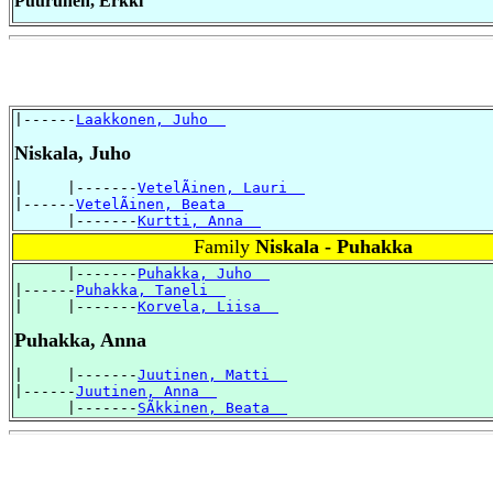
Puurunen, Erkki
|------
Laakkonen, Juho  
Niskala, Juho
|     |-------
VetelÃinen, Lauri  
|------
VetelÃinen, Beata  
      |-------
Kurtti, Anna  
Family
Niskala - Puhakka
      |-------
Puhakka, Juho  
|------
Puhakka, Taneli  
|     |-------
Korvela, Liisa  
Puhakka, Anna
|     |-------
Juutinen, Matti  
|------
Juutinen, Anna  
      |-------
SÃkkinen, Beata  