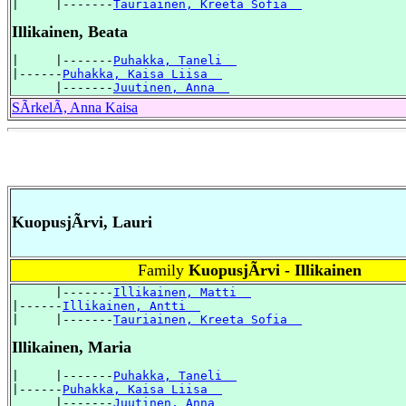
|     |-------
Tauriainen, Kreeta Sofia  
Illikainen, Beata
|     |-------
Puhakka, Taneli  
|------
Puhakka, Kaisa Liisa  
      |-------
Juutinen, Anna  
SÃrkelÃ, Anna Kaisa
KuopusjÃrvi, Lauri
Family
KuopusjÃrvi - Illikainen
      |-------
Illikainen, Matti  
|------
Illikainen, Antti  
|     |-------
Tauriainen, Kreeta Sofia  
Illikainen, Maria
|     |-------
Puhakka, Taneli  
|------
Puhakka, Kaisa Liisa  
      |-------
Juutinen, Anna  