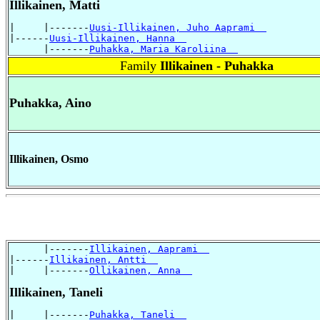
Illikainen, Matti
|     |-------
Uusi-Illikainen, Juho Aaprami  
|------
Uusi-Illikainen, Hanna  
      |-------
Puhakka, Maria Karoliina  
Family
Illikainen - Puhakka
Puhakka, Aino
Illikainen, Osmo
      |-------
Illikainen, Aaprami  
|------
Illikainen, Antti  
|     |-------
Ollikainen, Anna  
Illikainen, Taneli
|     |-------
Puhakka, Taneli  