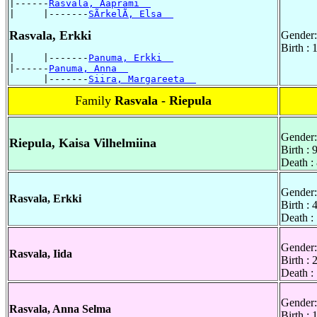
|------
Rasvala, Aaprami  
|     |-------
SÃrkelÃ, Elsa  
Rasvala, Erkki
Gender:
Birth :
|     |-------
Panuma, Erkki  
|------
Panuma, Anna  
      |-------
Siira, Margareeta  
Family
Rasvala - Riepula
Gender:
Riepula, Kaisa Vilhelmiina
Birth :
Death :
Gender:
Rasvala, Erkki
Birth :
Death :
Gender:
Rasvala, Iida
Birth :
Death :
Gender:
Rasvala, Anna Selma
Birth :