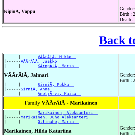
Gender:
KipinÃ, Vappu
Birth :
Death :
Back t
      |-------
VÃÃrÃlÃ, Mikko  
|------
VÃÃrÃlÃ, Jaakko  
|     |-------
KÃrppÃlÃ, Maria  
VÃÃrÃlÃ, Jalmari
Gender:
Birth :
|     |-------
SirniÃ, Pekka  
|------
SirniÃ, Anna  
      |-------
AnetjÃrvi, Kaisa  
Family
VÃÃrÃlÃ - Marikainen
      |-------
Marikainen, Aleksanteri  
|------
Marikainen, Juho Aleksanteri  
|     |-------
Ollinaho, Maria  
Gender:
Marikainen, Hilda Katariina
Birth :