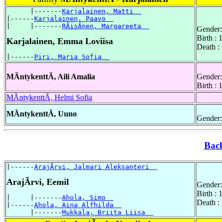
      |-------
Karjalainen, Matti  
|------
Karjalainen, Paavo  
|     |-------
RÃisÃnen, Margareeta  
Gender:
Birth : 
Karjalainen, Emma Loviisa
Death :
|------
Piri, Maria Sofia  
MÃntykenttÃ, Aili Amalia
Gender:
Birth :
MÃntykenttÃ, Helmi Sofia
MÃntykenttÃ, Uuno
Gender:
Bac
|------
ArajÃrvi, Jalmari Aleksanteri  
ArajÃrvi, Eemil
Gender:
Birth :
|     |-------
Ahola, Simo  
Death :
|------
Ahola, Aina Alfhilda  
      |-------
Mukkala, Briita Liisa  