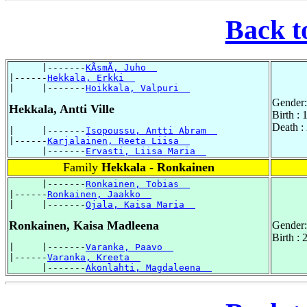
Back t
      |-------
KÃsmÃ, Juho  
|------
Hekkala, Erkki  
|     |-------
Hoikkala, Valpuri  
Gender:
Hekkala, Antti Ville
Birth :
Death :
|     |-------
Isopoussu, Antti Abram  
|------
Karjalainen, Reeta Liisa  
      |-------
Ervasti, Liisa Maria  
Family
Hekkala - Ronkainen
      |-------
Ronkainen, Tobias  
|------
Ronkainen, Jaakko  
|     |-------
Ojala, Kaisa Maria  
Ronkainen, Kaisa Madleena
Gender:
Birth :
|     |-------
Varanka, Paavo  
|------
Varanka, Kreeta  
      |-------
Akonlahti, Magdaleena  