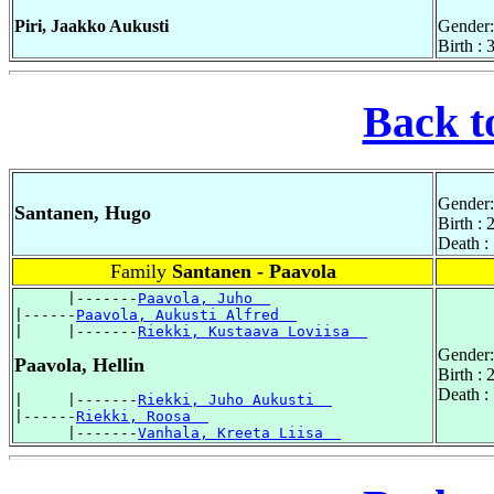
Piri, Jaakko Aukusti
Gender:
Birth :
Back t
Gender:
Santanen, Hugo
Birth :
Death :
Family
Santanen - Paavola
      |-------
Paavola, Juho  
|------
Paavola, Aukusti Alfred  
|     |-------
Riekki, Kustaava Loviisa  
Gender:
Paavola, Hellin
Birth :
Death :
|     |-------
Riekki, Juho Aukusti  
|------
Riekki, Roosa  
      |-------
Vanhala, Kreeta Liisa  