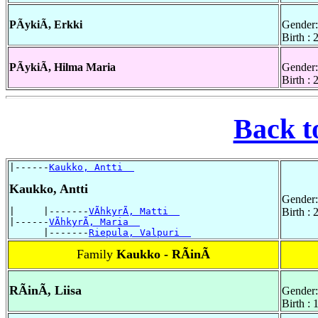
PÃykiÃ, Erkki
Gender:
Birth :
PÃykiÃ, Hilma Maria
Gender:
Birth :
Back t
|------
Kaukko, Antti  
Kaukko, Antti
Gender:
|     |-------
VÃhkyrÃ, Matti  
Birth :
|------
VÃhkyrÃ, Maria  
      |-------
Riepula, Valpuri  
Family
Kaukko - RÃinÃ
RÃinÃ, Liisa
Gender:
Birth : 