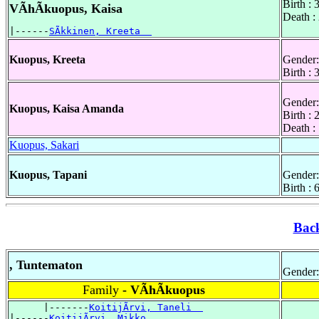
Birth :
VÃhÃkuopus, Kaisa
Death :
|------
SÃkkinen, Kreeta  
Kuopus, Kreeta
Gender:
Birth :
Gender:
Kuopus, Kaisa Amanda
Birth :
Death :
Kuopus, Sakari
Kuopus, Tapani
Gender:
Birth :
Bac
, Tuntematon
Gender:
Family
- VÃhÃkuopus
      |-------
KoitijÃrvi, Taneli  
|------
KoitijÃrvi, Mikko  