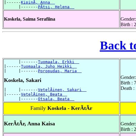
|------
KipinÃ, Anna  
      |-------
PÃtsi, Helena  
Koskela, Saima Serafiina
Gender:
Birth :
Back t
      |-------
Tuomaala, Erkki  
|------
Tuomaala, Juho Heikki  
|     |-------
Poropudas, Maria  
Gender:
Koskela, Sakari
Birth : 
Death :
|     |-------
VetelÃinen, Sakari  
|------
VetelÃinen, Beata  
      |-------
Otsala, Beata  
Family
Koskela - KerÃtÃr
KerÃtÃr, Anna Kaisa
Gender:
Birth : 