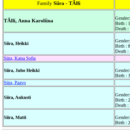
Family
Siira - TÃlli
Gender:
TÃlli, Anna Karoliina
Birth :
Death :
Gender:
Siira, Heikki
Birth : 
Death :
Siira, Kaisa Sofia
Siira, Juho Heikki
Gender:
Birth :
Siira, Paavo
Gender:
Siira, Aukusti
Birth :
Death :
Siira, Matti
Gender:
Birth :