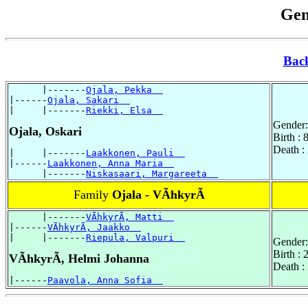
Gen
Bac
      |-------
Ojala, Pekka  
|------
Ojala, Sakari  
|     |-------
Riekki, Elsa  
Gender:
Ojala, Oskari
Birth :
Death :
|     |-------
Laakkonen, Pauli  
|------
Laakkonen, Anna Maria  
      |-------
Niskasaari, Margareeta  
Family
Ojala - VÃhkyrÃ
      |-------
VÃhkyrÃ, Matti  
|------
VÃhkyrÃ, Jaakko  
|     |-------
Riepula, Valpuri  
Gender:
Birth :
VÃhkyrÃ, Helmi Johanna
Death :
|------
Paavola, Anna Sofia  