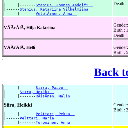
Death :
|     |-------
Stenius, Joonas Aadolfi  
|------
Stenius, Katariina Vilhelmiina  
      |-------
VetelÃinen, Anna  
Gender:
VÃÃrÃlÃ, Hilja Katariina
Birth :
Death :
VÃÃrÃlÃ, Helli
Gender:
Birth :
Back t
      |-------
Siira, Paavo  
|------
Siira, Heikki  
|     |-------
RÃisÃnen, Malin  
Siira, Heikki
Gender:
Birth :
|     |-------
Pelttari, Pekka  
|------
Pelttari, Maria  
      |-------
Turpeinen, Anna  