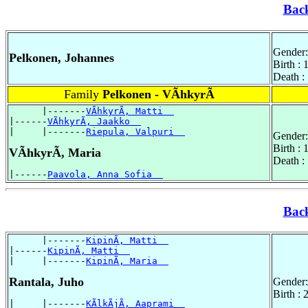
Bac
Gender:
Pelkonen, Johannes
Birth : 
Death :
Family
Pelkonen - VÃhkyrÃ
      |-------
VÃhkyrÃ, Matti  
|------
VÃhkyrÃ, Jaakko  
|     |-------
Riepula, Valpuri  
Gender:
Birth :
VÃhkyrÃ, Maria
Death :
|------
Paavola, Anna Sofia  
Bac
      |-------
KipinÃ, Matti  
|------
KipinÃ, Matti  
|     |-------
KipinÃ, Maria  
Rantala, Juho
Gender:
Birth :
|     |-------
KÃlkÃjÃ, Aaprami  