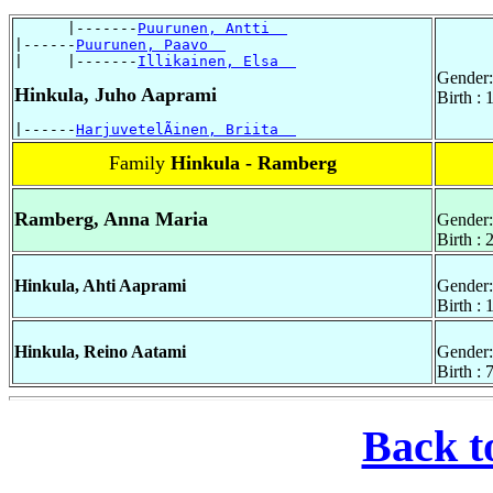
      |-------
Puurunen, Antti  
|------
Puurunen, Paavo  
|     |-------
Illikainen, Elsa  
Gender:
Hinkula, Juho Aaprami
Birth : 
|------
HarjuvetelÃinen, Briita  
Family
Hinkula - Ramberg
Ramberg, Anna Maria
Gender:
Birth : 
Hinkula, Ahti Aaprami
Gender:
Birth :
Hinkula, Reino Aatami
Gender:
Birth :
Back t