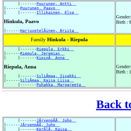
      |-------
Puurunen, Antti  
|------
Puurunen, Paavo  
|     |-------
Illikainen, Elsa  
Gender:
Hinkula, Paavo
Birth :
|------
HarjuvetelÃinen, Briita  
Family
Hinkula - Riepula
      |-------
Riepula, Erkki  
|------
Riepula, Jeremias  
|     |-------
KipinÃ, Anna  
Riepula, Anna
Gender:
Birth :
|     |-------
SiliÃmaa, Iisakki  
|------
SiliÃmaa, Kaisa Liisa  
      |-------
Puhakka, Margareeta  
Back t
      |-------
JÃrvenpÃÃ, Juho  
|------
JÃrvenpÃÃ, Juho  
|     |-------
KerÃlÃ, Kaisa  