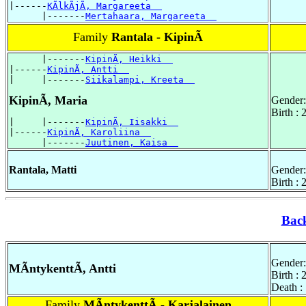
|------
KÃlkÃjÃ, Margareeta  
      |-------
Mertahaara, Margareeta  
Family
Rantala - KipinÃ
      |-------
KipinÃ, Heikki  
|------
KipinÃ, Antti  
|     |-------
Siikalampi, Kreeta  
KipinÃ, Maria
Gender:
Birth :
|     |-------
KipinÃ, Iisakki  
|------
KipinÃ, Karoliina  
      |-------
Juutinen, Kaisa  
Rantala, Matti
Gender:
Birth :
Bac
Gender:
MÃntykenttÃ, Antti
Birth :
Death :
Family
MÃntykenttÃ - Karjalainen