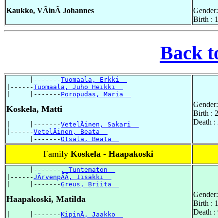
Kaukko, VÃinÃ Johannes
Gender:
Birth :
Back t
      |-------
Tuomaala, Erkki  
|------
Tuomaala, Juho Heikki  
|     |-------
Poropudas, Maria  
Gender:
Koskela, Matti
Birth :
Death :
|     |-------
VetelÃinen, Sakari  
|------
VetelÃinen, Beata  
      |-------
Otsala, Beata  
Family
Koskela - Haapakoski
      |-------
, Tuntematon  
|------
JÃrvenpÃÃ, Iisakki  
|     |-------
Greus, Briita  
Gender:
Haapakoski, Matilda
Birth :
Death :
|     |-------
KipinÃ, Jaakko  