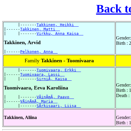
Back t
      |-------
Takkinen, Heikki  
|------
Takkinen, Matti  
|     |-------
Virkku, Anna Kaisa  
Gender:
Takkinen, Arvid
Birth :
|------
Pelkonen, Anna  
Family
Takkinen - Tuomivaara
      |-------
Tuomivaara, Erkki  
|------
Tuomivaara, Lassi  
|     |-------
SirniÃ, Kaisa  
Gender:
Tuomivaara, Eeva Karoliina
Birth :
Death :
|     |-------
VÃinÃmÃ, Paavo  
|------
VÃinÃmÃ, Maria  
      |-------
SÃrkisaari, Liisa  
Takkinen, Aliina
Gender:
Birth :