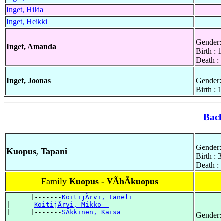
Inget, Hilda
Inget, Heikki
Gender:
Inget, Amanda
Birth : 
Death :
Inget, Joonas
Gender:
Birth :
Bac
Gender:
Kuopus, Tapani
Birth :
Death :
Family
Kuopus - VÃhÃkuopus
      |-------
KoitijÃrvi, Taneli  
|------
KoitijÃrvi, Mikko  
|     |-------
SÃkkinen, Kaisa  
Gender: