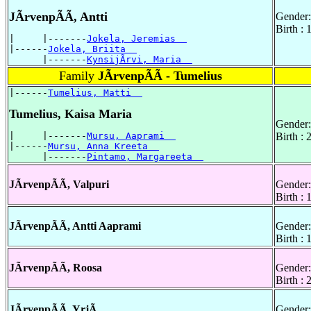
JÃrvenpÃÃ, Antti
Gender:
Birth :
|     |-------
Jokela, Jeremias  
|------
Jokela, Briita  
      |-------
KynsijÃrvi, Maria  
Family
JÃrvenpÃÃ - Tumelius
|------
Tumelius, Matti  
Tumelius, Kaisa Maria
Gender:
|     |-------
Mursu, Aaprami  
Birth :
|------
Mursu, Anna Kreeta  
      |-------
Pintamo, Margareeta  
JÃrvenpÃÃ, Valpuri
Gender:
Birth :
JÃrvenpÃÃ, Antti Aaprami
Gender:
Birth :
JÃrvenpÃÃ, Roosa
Gender:
Birth :
JÃrvenpÃÃ, YrjÃ
Gender: