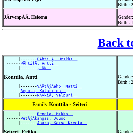
Birth : 
JÃrvenpÃÃ, Heleena
Gender:
Birth :
Back t
      |-------
PÃhtilÃ, Heikki  
|------
PÃhtilÃ, Antti  
|     |-------
, NN  
Konttila, Antti
Gender:
Birth :
|     |-------
VÃÃtÃjÃaho, Matti  
|------
Repola, Katariina  
      |-------
PÃykiÃ, Valpuri  
Family
Konttila - Seiteri
      |-------
Repola, Mikko  
|------
PetÃjÃkangas, Juuso  
|     |-------
Jaara, Kaisa Kreeta  
Seiteri, Eriika
Gender: