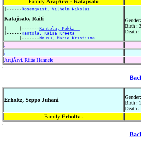
Family
ArajÃrvi - Katajisalo
|------
Rosenqvist, Vilhelm Nikolai  
Katajisalo, Raili
Gender:
Birth :
|     |-------
Kantola, Pekka  
Death :
|------
Kantola, Kaisa Kreeta  
      |-------
Nousu, Maria Kristiina  
,
,
ArajÃrvi, Riitta Hannele
Bac
Gender:
Erholtz, Seppo Juhani
Birth :
Death :
Family
Erholtz -
Bac