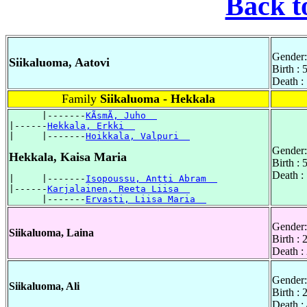
Back t
Gender:
Siikaluoma, Aatovi
Birth : 
Death :
Family
Siikaluoma - Hekkala
      |-------
KÃsmÃ, Juho  
|------
Hekkala, Erkki  
|     |-------
Hoikkala, Valpuri  
Gender:
Hekkala, Kaisa Maria
Birth :
Death :
|     |-------
Isopoussu, Antti Abram  
|------
Karjalainen, Reeta Liisa  
      |-------
Ervasti, Liisa Maria  
Gender:
Siikaluoma, Laina
Birth :
Death :
Gender:
Siikaluoma, Ali
Birth :
Death :