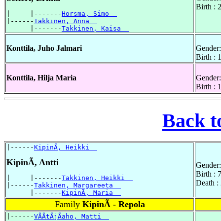
Birth :
|     |-------
Horsma, Simo  
|------
Takkinen, Anna  
      |-------
Takkinen, Kaisa  
Konttila, Juho Jalmari
Gender:
Birth : 
Konttila, Hilja Maria
Gender:
Birth :
Back t
|------
KipinÃ, Heikki  
KipinÃ, Antti
Gender:
Birth : 
|     |-------
Takkinen, Heikki  
Death :
|------
Takkinen, Margareeta  
      |-------
KipinÃ, Maria  
Family
KipinÃ - Repola
|------
VÃÃtÃjÃaho, Matti  