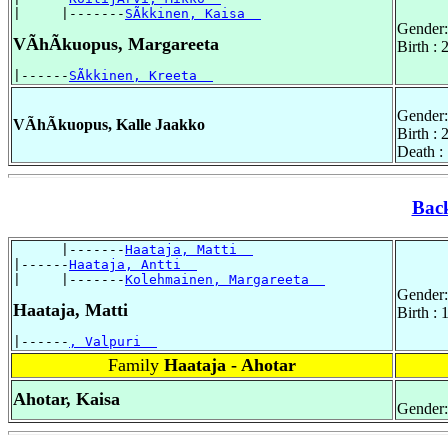
|     |-------
SÃkkinen, Kaisa  
Gender:
VÃhÃkuopus, Margareeta
Birth :
|------
SÃkkinen, Kreeta  
Gender:
VÃhÃkuopus, Kalle Jaakko
Birth :
Death :
Bac
      |-------
Haataja, Matti  
|------
Haataja, Antti  
|     |-------
Kolehmainen, Margareeta  
Gender:
Haataja, Matti
Birth :
|------
, Valpuri  
Family
Haataja - Ahotar
Ahotar, Kaisa
Gender: