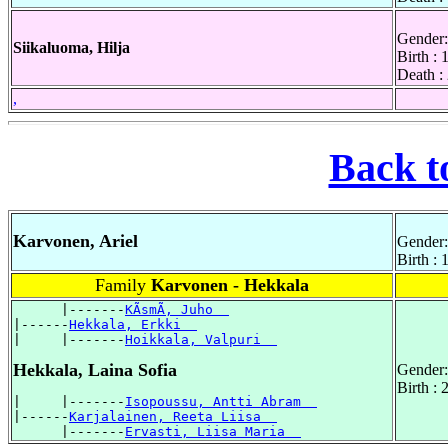
Gender:
Siikaluoma, Hilja
Birth :
Death :
,
Back t
Karvonen, Ariel
Gender:
Birth :
Family
Karvonen - Hekkala
      |-------
KÃsmÃ, Juho  
|------
Hekkala, Erkki  
|     |-------
Hoikkala, Valpuri  
Hekkala, Laina Sofia
Gender:
Birth :
|     |-------
Isopoussu, Antti Abram  
|------
Karjalainen, Reeta Liisa  
      |-------
Ervasti, Liisa Maria  