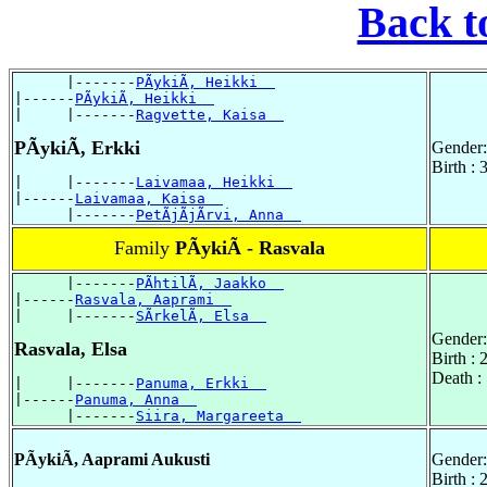
Back t
      |-------
PÃykiÃ, Heikki  
|------
PÃykiÃ, Heikki  
|     |-------
Ragvette, Kaisa  
PÃykiÃ, Erkki
Gender:
Birth :
|     |-------
Laivamaa, Heikki  
|------
Laivamaa, Kaisa  
      |-------
PetÃjÃjÃrvi, Anna  
Family
PÃykiÃ - Rasvala
      |-------
PÃhtilÃ, Jaakko  
|------
Rasvala, Aaprami  
|     |-------
SÃrkelÃ, Elsa  
Gender:
Rasvala, Elsa
Birth :
Death :
|     |-------
Panuma, Erkki  
|------
Panuma, Anna  
      |-------
Siira, Margareeta  
PÃykiÃ, Aaprami Aukusti
Gender:
Birth :