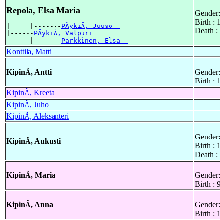
Repola, Elsa Maria
Gender:
Birth :
|     |-------
PÃykiÃ, Juuso  
Death :
|------
PÃykiÃ, Valpuri  
      |-------
Parkkinen, Elsa  
Konttila, Matti
KipinÃ, Antti
Gender:
Birth :
KipinÃ, Kreeta
KipinÃ, Juho
KipinÃ, Aleksanteri
Gender:
KipinÃ, Aukusti
Birth :
Death :
KipinÃ, Maria
Gender:
Birth :
KipinÃ, Anna
Gender:
Birth :