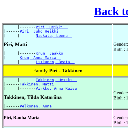
Back t
      |-------
Piri, Heikki  
|------
Piri, Juho Heikki  
|     |-------
Niskala, Leena  
Piri, Matti
Gender:
Birth :
|     |-------
Krum, Jaakko  
|------
Krum, Anna Maria  
      |-------
Liikanen, Beata  
Family
Piri - Takkinen
      |-------
Takkinen, Heikki  
|------
Takkinen, Matti  
|     |-------
Virkku, Anna Kaisa  
Gender:
Takkinen, Tilda Katariina
Birth :
|------
Pelkonen, Anna  
Piri, Rauha Maria
Gender:
Birth :