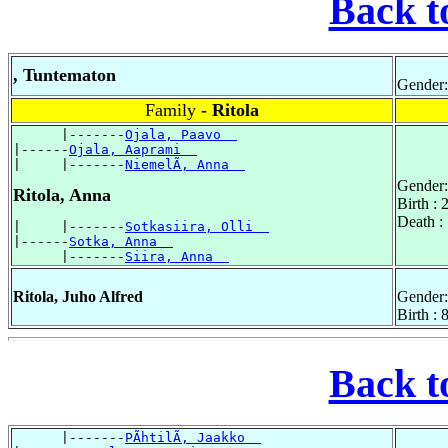
Back t
, Tuntematon
Gender:
Family
- Ritola
      |-------
Ojala, Paavo  
|------
Ojala, Aaprami  
|     |-------
NiemelÃ, Anna  
Gender:
Ritola, Anna
Birth :
Death :
|     |-------
Sotkasiira, Olli  
|------
Sotka, Anna  
      |-------
Siira, Anna  
Ritola, Juho Alfred
Gender:
Birth :
Back t
      |-------
PÃhtilÃ, Jaakko  