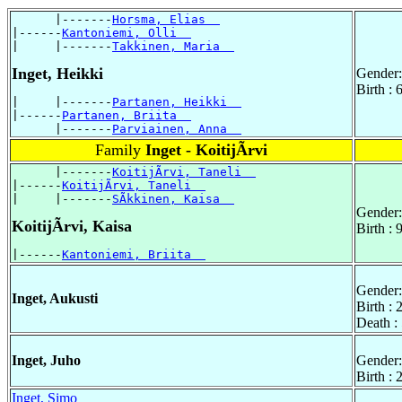
      |-------
Horsma, Elias  
|------
Kantoniemi, Olli  
|     |-------
Takkinen, Maria  
Inget, Heikki
Gender:
Birth :
|     |-------
Partanen, Heikki  
|------
Partanen, Briita  
      |-------
Parviainen, Anna  
Family
Inget - KoitijÃrvi
      |-------
KoitijÃrvi, Taneli  
|------
KoitijÃrvi, Taneli  
|     |-------
SÃkkinen, Kaisa  
Gender:
KoitijÃrvi, Kaisa
Birth :
|------
Kantoniemi, Briita  
Gender:
Inget, Aukusti
Birth :
Death :
Inget, Juho
Gender:
Birth :
Inget, Simo