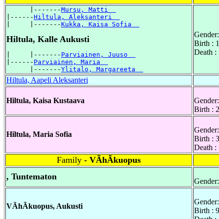
      |-------
Mursu, Matti  
|------
Hiltula, Aleksanteri  
|     |-------
Kukka, Kaisa Sofia  
Gender:
Hiltula, Kalle Aukusti
Birth :
Death :
|     |-------
Parviainen, Juuso  
|------
Parviainen, Maria  
      |-------
Ylitalo, Margareeta  
Hiltula, Aapeli Aleksanteri
Hiltula, Kaisa Kustaava
Gender:
Birth :
Gender:
Hiltula, Maria Sofia
Birth : 
Death :
Family
- VÃhÃkuopus
, Tuntematon
Gender:
Gender:
VÃhÃkuopus, Aukusti
Birth :