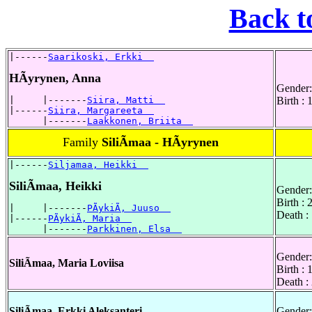
Back t
|------
Saarikoski, Erkki  
HÃyrynen, Anna
Gender:
|     |-------
Siira, Matti  
Birth : 
|------
Siira, Margareeta  
      |-------
Laakkonen, Briita  
Family
SiliÃmaa - HÃyrynen
|------
Siljamaa, Heikki  
SiliÃmaa, Heikki
Gender:
Birth :
|     |-------
PÃykiÃ, Juuso  
Death :
|------
PÃykiÃ, Maria  
      |-------
Parkkinen, Elsa  
Gender:
SiliÃmaa, Maria Loviisa
Birth :
Death :
SiliÃmaa, Erkki Aleksanteri
Gender: