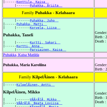
|------
Konttila, Kaisa  
      |-------
Puhakka, Briita  
Family
Puhakka - Kelahaara
      |-------
Puhakka, Juho  
|------
Puhakka, Matti  
|     |-------
Korvela, Liisa  
Gender:
Puhakka, Taneli
Birth :
Death :
|     |-------
Kurtti, Sakari  
|------
Kurtti, Anna  
      |-------
Parviainen, Kaisa  
Puhakka, Kaisa Matilda
Puhakka, Maria Karoliina
Gender:
Birth :
Family
KilpelÃinen - Kelahaara
|------
KilpelÃinen, Antti  
KilpelÃinen, Mikko
Gender:
Birth :
|     |-------
VÃÃrÃlÃ, Mikko  
Death :
|------
VÃÃrÃlÃ, Beata Loviisa  
      |-------
KÃrppÃlÃ, Maria  