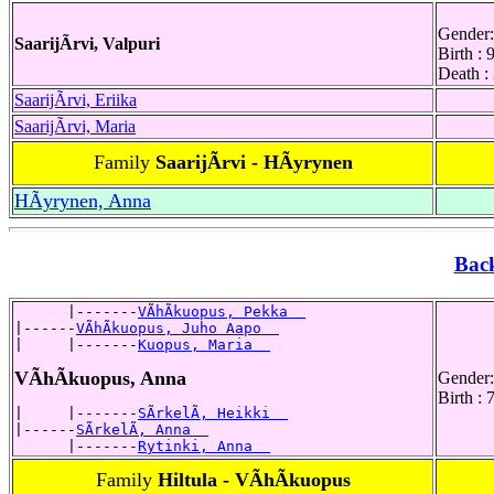
Gender:
SaarijÃrvi, Valpuri
Birth : 
Death :
SaarijÃrvi, Eriika
SaarijÃrvi, Maria
Family
SaarijÃrvi - HÃyrynen
HÃyrynen, Anna
Bac
      |-------
VÃhÃkuopus, Pekka  
|------
VÃhÃkuopus, Juho Aapo  
|     |-------
Kuopus, Maria  
VÃhÃkuopus, Anna
Gender:
Birth :
|     |-------
SÃrkelÃ, Heikki  
|------
SÃrkelÃ, Anna  
      |-------
Rytinki, Anna  
Family
Hiltula - VÃhÃkuopus