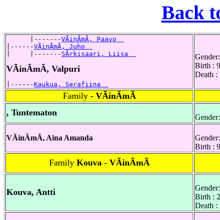
Back t
      |-------
VÃinÃmÃ, Paavo  
|------
VÃinÃmÃ, Juho  
|     |-------
SÃrkisaari, Liisa  
Gender:
Birth : 
VÃinÃmÃ, Valpuri
Death :
|------
Kaukua, Serafiina  
Family
- VÃinÃmÃ
, Tuntematon
Gender:
VÃinÃmÃ, Aina Amanda
Gender:
Birth :
Family
Kouva - VÃinÃmÃ
Gender:
Kouva, Antti
Birth :
Death :