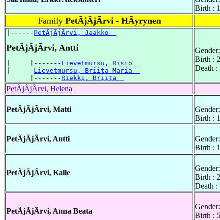
Birth :
Family
PetÃjÃjÃrvi - HÃyrynen
|------
PetÃjÃjÃrvi, Jaakko  
PetÃjÃjÃrvi, Antti
Gender:
Birth :
|     |-------
Lievetmursu, Risto  
Death :
|------
Lievetmursu, Briita Maria  
      |-------
Riekki, Briita  
PetÃjÃjÃrvi, Helena
PetÃjÃjÃrvi, Matti
Gender:
Birth :
PetÃjÃjÃrvi, Antti
Gender:
Birth :
Gender:
PetÃjÃjÃrvi, Kalle
Birth :
Death :
Gender:
PetÃjÃjÃrvi, Anna Beata
Birth : 