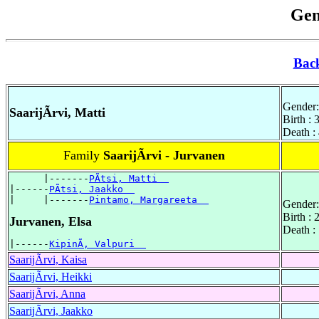
Gen
Bac
Gender:
SaarijÃrvi, Matti
Birth :
Death :
Family
SaarijÃrvi - Jurvanen
      |-------
PÃtsi, Matti  
|------
PÃtsi, Jaakko  
|     |-------
Pintamo, Margareeta  
Gender:
Birth :
Jurvanen, Elsa
Death :
|------
KipinÃ, Valpuri  
SaarijÃrvi, Kaisa
SaarijÃrvi, Heikki
SaarijÃrvi, Anna
SaarijÃrvi, Jaakko