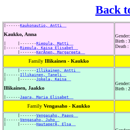
Back t
|------
Kaukonautio, Antti  
Kaukko, Anna
Gender:
Birth :
|     |-------
Riepula, Matti  
Death :
|------
Riepula, Kaisa Elisabet  
      |-------
KerÃnen, Margareeta  
Family
Illikainen - Kaukko
      |-------
Illikainen, Antti  
|------
Illikainen, Taneli  
|     |-------
Jokela, Kaisa  
Gender:
Illikainen, Jaakko
Birth :
|------
Jaara, Maria Elisabet  
Family
Vengasaho - Kaukko
      |-------
Vengasaho, Paavo  
|------
Vengasaho, Juho  
|     |-------
HautaperÃ, Elsa  