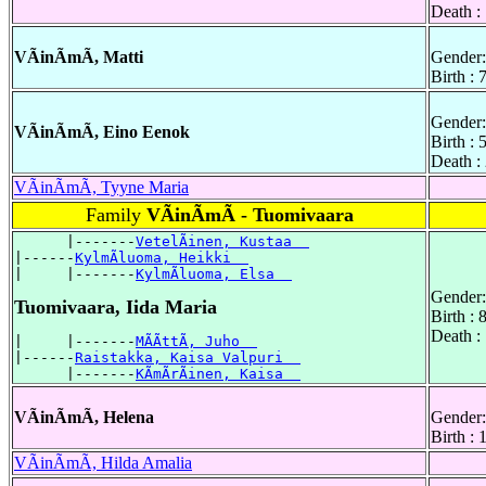
Death :
VÃinÃmÃ, Matti
Gender:
Birth : 
Gender:
VÃinÃmÃ, Eino Eenok
Birth : 
Death :
VÃinÃmÃ, Tyyne Maria
Family
VÃinÃmÃ - Tuomivaara
      |-------
VetelÃinen, Kustaa  
|------
KylmÃluoma, Heikki  
|     |-------
KylmÃluoma, Elsa  
Gender:
Tuomivaara, Iida Maria
Birth : 
Death :
|     |-------
MÃÃttÃ, Juho  
|------
Raistakka, Kaisa Valpuri  
      |-------
KÃmÃrÃinen, Kaisa  
VÃinÃmÃ, Helena
Gender:
Birth :
VÃinÃmÃ, Hilda Amalia