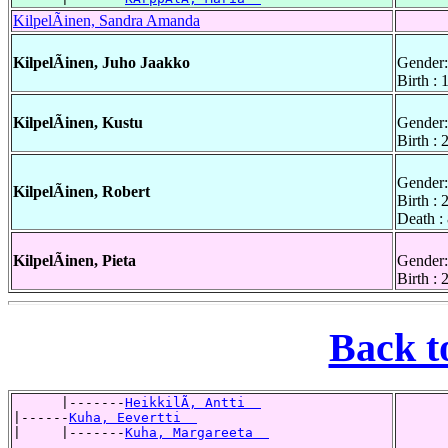
KilpelÃinen, Sandra Amanda
KilpelÃinen, Juho Jaakko
Gender:
Birth :
KilpelÃinen, Kustu
Gender:
Birth :
Gender:
KilpelÃinen, Robert
Birth :
Death :
KilpelÃinen, Pieta
Gender:
Birth :
Back t
      |-------
HeikkilÃ, Antti  
|------
Kuha, Eevertti  
|     |-------
Kuha, Margareeta  