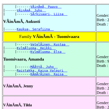
      |-------
VÃinÃmÃ, Paavo  
|------
VÃinÃmÃ, Juho  
|     |-------
SÃrkisaari, Liisa  
Gender:
Birth : 
VÃinÃmÃ, Aukusti
Death :
|------
Kaukua, Serafiina  
Family
VÃinÃmÃ - Tuomivaara
      |-------
VetelÃinen, Kustaa  
|------
KylmÃluoma, Heikki  
|     |-------
KylmÃluoma, Elsa  
Gender:
Tuomivaara, Amanda
Birth :
Death :
|     |-------
MÃÃttÃ, Juho  
|------
Raistakka, Kaisa Valpuri  
      |-------
KÃmÃrÃinen, Kaisa  
Gender:
VÃinÃmÃ, Jenny
Birth :
Death : 
Gender:
VÃinÃmÃ, Tilda
Birth :