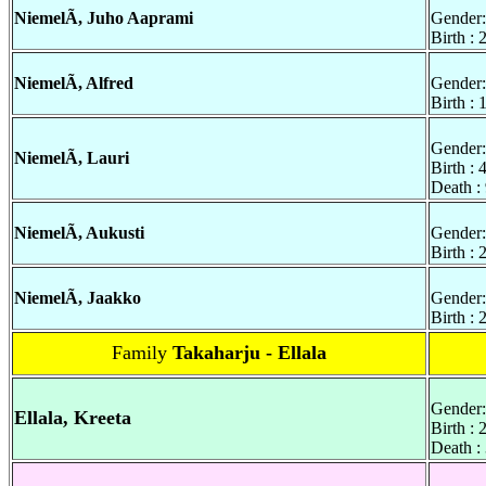
NiemelÃ, Juho Aaprami
Gender:
Birth :
NiemelÃ, Alfred
Gender:
Birth :
Gender:
NiemelÃ, Lauri
Birth : 
Death :
NiemelÃ, Aukusti
Gender:
Birth :
NiemelÃ, Jaakko
Gender:
Birth :
Family
Takaharju - Ellala
Gender:
Ellala, Kreeta
Birth :
Death :