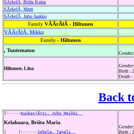
SÃrkelÃ, Briita Kaisa
SÃrkelÃ, Matti
SÃrkelÃ, Juho Jaakko
Family
VÃÃrÃlÃ - Hiltunen
VÃÃrÃlÃ, Mikko
Family
- Hiltunen
, Tuntematon
Gender:
Gender:
Hiltunen, Liisa
Birth : 
Death :
Back t
|------
KuukasjÃrvi, Juho Heikki  
Kelahaara, Briita Maria
Gender:
|     |-------
Jokela, Taneli  
Birth :