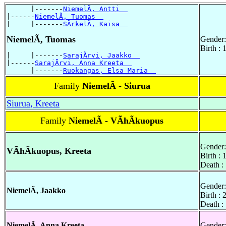
      |-------
NiemelÃ, Antti  
|------
NiemelÃ, Tuomas  
|     |-------
SÃrkelÃ, Kaisa  
NiemelÃ, Tuomas
Gender:
Birth :
|     |-------
SarajÃrvi, Jaakko  
|------
SarajÃrvi, Anna Kreeta  
      |-------
Ruokangas, Elsa Maria  
Family
NiemelÃ - Siurua
Siurua, Kreeta
Family
NiemelÃ - VÃhÃkuopus
Gender:
VÃhÃkuopus, Kreeta
Birth :
Death :
Gender:
NiemelÃ, Jaakko
Birth :
Death :
NiemelÃ, Anna Kreeta
Gender: