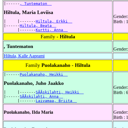
|------
, Tuntematon  
Hiltula, Maria Loviisa
Gender:
|     |-------
Hiltula, Erkki  
Birth :
|------
Hiltula, Beata  
      |-------
Kurtti, Anna  
Family
- Hiltula
, Tuntematon
Gender:
Hiltula, Kalle Aaprami
Family
Puolakanaho - Hiltula
|------
Puolakanaho, Heikki  
Puolakanaho, Juho Jaakko
Gender:
|     |-------
SÃÃskilahti, Heikki  
Birth :
|------
SÃÃskilahti, Anna  
      |-------
Laivamaa, Briita  
Puolakanaho, IIda Maria
Gender:
Birth :