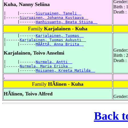
Gender:
Kuha, Nanny Seliina
Birth :
Death :
|     |-------
Siuruainen, Taneli  
|------
Siuruainen, Johanna Kustaava  
      |-------
Hanhisuanto, Beata Stiina  
Family
Karjalainen - Kuha
      |-------
Karjalainen, Tuomas  
|------
Karjalainen, Tuomas Aukusti  
|     |-------
MÃÃttÃ, Anna Briita  
Gender:
Karjalainen, Toivo Anselmi
Birth :
Death :
|     |-------
Nurmela, Antti  
|------
Nurmela, Maria Eriika  
      |-------
Moisanen, Kreeta Matilda  
,
Family
HÃlinen - Kuha
HÃlinen, Toivo Alfred
Gender:
Back t