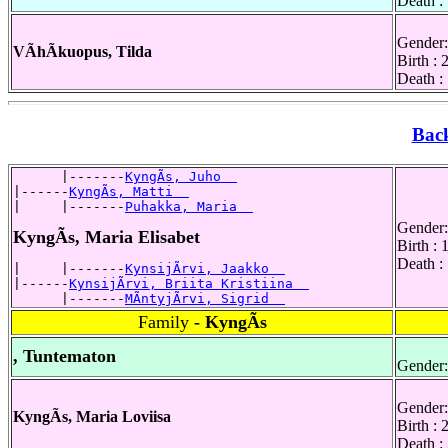
Death :
Gender:
VÃhÃkuopus, Tilda
Birth : 
Death :
Bac
      |-------
KyngÃs, Juho  
|------
KyngÃs, Matti  
|     |-------
Puhakka, Maria  
Gender:
KyngÃs, Maria Elisabet
Birth :
Death :
|     |-------
KynsijÃrvi, Jaakko  
|------
KynsijÃrvi, Briita Kristiina  
      |-------
MÃntyjÃrvi, Sigrid  
Family
- KyngÃs
, Tuntematon
Gender:
Gender:
KyngÃs, Maria Loviisa
Birth :
Death :