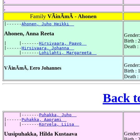
,
,
Family
VÃinÃmÃ - Ahonen
|------
Ahonen, Juho Heikki  
Ahonen, Anna Reeta
Gender:
Birth :
|     |-------
Hirsivaara, Paavo  
Death :
|------
Hirsivaara, Johanna  
      |-------
Lohilahti, Margareeta  
Gender:
VÃinÃmÃ, Eero Johannes
Birth :
Death :
Back t
      |-------
Puhakka, Juho  
|------
Puhakka, Aaprami  
|     |-------
Korvela, Liisa  
Uusipuhakka, Hilda Kustaava
Gender:
Birth :