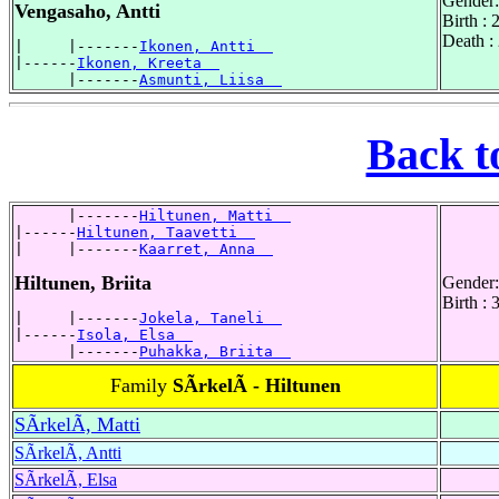
Gender:
Vengasaho, Antti
Birth :
Death :
|     |-------
Ikonen, Antti  
|------
Ikonen, Kreeta  
      |-------
Asmunti, Liisa  
Back t
      |-------
Hiltunen, Matti  
|------
Hiltunen, Taavetti  
|     |-------
Kaarret, Anna  
Hiltunen, Briita
Gender:
Birth :
|     |-------
Jokela, Taneli  
|------
Isola, Elsa  
      |-------
Puhakka, Briita  
Family
SÃrkelÃ - Hiltunen
SÃrkelÃ, Matti
SÃrkelÃ, Antti
SÃrkelÃ, Elsa