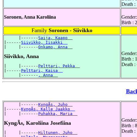
Death :
Soronen, Anna Karoliina
Gender:
Birth :
Family
Soronen - Siivikko
      |-------
Saija, Kaapo  
|------
Siivikko, Iisakki  
|     |-------
Onkamo, Anna  
Gender:
Siivikko, Anna
Birth :
Death :
|     |-------
Pelttari, Pekka  
|------
Pelttari, Kaisa  
      |-------
, Anna  
Bac
      |-------
KyngÃs, Juho  
|------
KyngÃs, Kalle Jaakko  
|     |-------
Puhakka, Maria  
Gender:
KyngÃs, Karoliina Josefiina
Birth : 
Death :
|     |-------
Hiltunen, Juho  