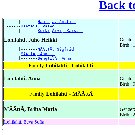
Back t
      |-------
Haataja, Antti  
|------
Haataja, Paavo  
|     |-------
KurkijÃrvi, Kaisa  
Lohilahti, Juho Heikki
Gender:
Birth :
|     |-------
MÃÃttÃ, Sigfrid  
|------
MÃÃttÃ, Anna  
      |-------
BengtilÃ, Anna  
Family
Lohilahti - Lohilahti
Lohilahti, Anna
Gender:
Birth :
Family
Lohilahti - MÃÃttÃ
MÃÃttÃ, Briita Maria
Gender:
Birth :
Lohilahti, Eeva Sofia