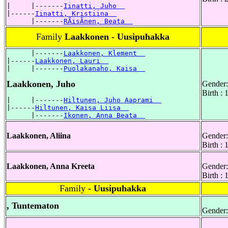
|     |-------
Iinatti, Juho  
|------
Iinatti, Kristiina  
      |-------
RÃisÃnen, Beata  
Family
Laakkonen - Uusipuhakka
      |-------
Laakkonen, Klement  
|------
Laakkonen, Lauri  
|     |-------
Puolakanaho, Kaisa  
Laakkonen, Juho
Gender:
Birth :
|     |-------
Hiltunen, Juho Aaprami  
|------
Hiltunen, Kaisa Liisa  
      |-------
Ikonen, Anna Beata  
Laakkonen, Aliina
Gender:
Birth :
Laakkonen, Anna Kreeta
Gender:
Birth :
Family
- Uusipuhakka
, Tuntematon
Gender: