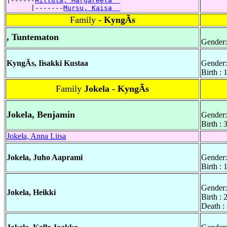
|------
Hiltula, Margareeta  
      |-------
Mursu, Kaisa  
Family
- KyngÃs
, Tuntematon
Gender:
KyngÃs, Iisakki Kustaa
Gender:
Birth :
Family
Jokela - KyngÃs
Jokela, Benjamin
Gender:
Birth :
Jokela, Anna Liisa
Jokela, Juho Aaprami
Gender:
Birth :
Gender:
Jokela, Heikki
Birth :
Death :