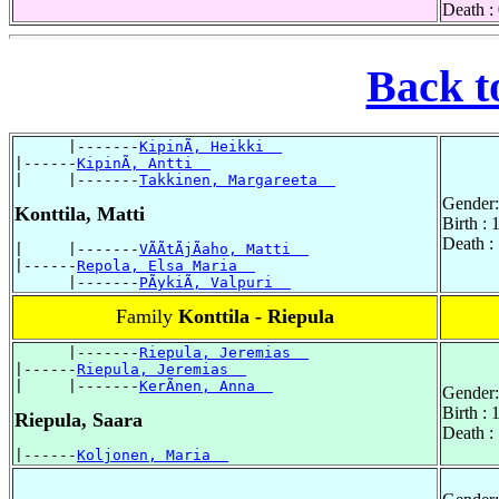
Death :
Back t
      |-------
KipinÃ, Heikki  
|------
KipinÃ, Antti  
|     |-------
Takkinen, Margareeta  
Gender:
Konttila, Matti
Birth : 
Death :
|     |-------
VÃÃtÃjÃaho, Matti  
|------
Repola, Elsa Maria  
      |-------
PÃykiÃ, Valpuri  
Family
Konttila - Riepula
      |-------
Riepula, Jeremias  
|------
Riepula, Jeremias  
|     |-------
KerÃnen, Anna  
Gender:
Birth :
Riepula, Saara
Death :
|------
Koljonen, Maria  