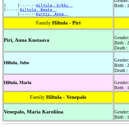
Gender:
|     |-------
Hiltula, Erkki  
Birth :
|------
Hiltula, Beata  
      |-------
Kurtti, Anna  
Family
Hiltula - Piri
Gender:
Piri, Anna Kustaava
Birth :
Death :
Gender:
Hiltula, Juho
Birth :
Death :
Hiltula, Maria
Gender:
Birth :
Family
Hiltula - Venepalo
Venepalo, Maria Karoliina
Gender:
Birth :