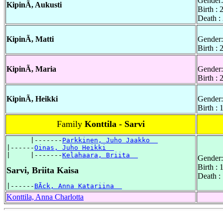
Gender:
KipinÃ, Aukusti
Birth :
Death :
KipinÃ, Matti
Gender:
Birth :
KipinÃ, Maria
Gender:
Birth :
KipinÃ, Heikki
Gender:
Birth :
Family
Konttila - Sarvi
      |-------
Parkkinen, Juho Jaakko  
|------
Oinas, Juho Heikki  
|     |-------
Kelahaara, Briita  
Gender:
Birth :
Sarvi, Briita Kaisa
Death :
|------
BÃck, Anna Katariina  
Konttila, Anna Charlotta