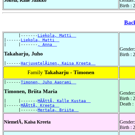
Jokela, Kalle Jaakko
Gender:
Birth :
Bac
      |-------
Liekola, Matti  
|------
Liekola, Matti  
|     |-------
, Anna  
Gender:
Takaharju, Juho
Birth :
|------
HarjuvetelÃinen, Kaisa Kreeta  
Family
Takaharju - Timonen
|------
Timonen, Juho Aaprami  
Timonen, Briita Maria
Gender:
Birth :
|     |-------
MÃÃttÃ, Kalle Kustaa  
Death :
|------
MÃÃttÃ, Kreeta  
      |-------
Mertala, Briita  
NiemelÃ, Kaisa Kreeta
Gender:
Birth :