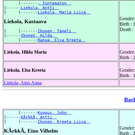
      |-------
, Tuntematon  
|------
Liekola, Antti  
|     |-------
Liekola, Maria Liisa  
Gender:
Liekola, Kustaava
Birth :
Death :
|     |-------
Ikonen, Taneli  
|------
Ikonen, Hilda  
      |-------
Ranua, Elsa Kreeta  
Liekola, Hilda Maria
Gender:
Birth :
Liekola, Elsa Kreeta
Gender:
Birth :
Liekola, Aino Anna
Bac
      |-------
Kuopus, Juho  
|------
KÃrkkÃ, Antti  
|     |-------
Ikonen, Kreeta Liisa  
Gender:
KÃrkkÃ, Eino Vilhelm
Birth :