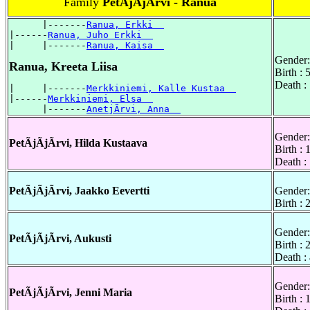
Family
PetÃjÃjÃrvi - Ranua
      |-------
Ranua, Erkki  
|------
Ranua, Juho Erkki  
|     |-------
Ranua, Kaisa  
Gender:
Ranua, Kreeta Liisa
Birth :
Death :
|     |-------
Merkkiniemi, Kalle Kustaa  
|------
Merkkiniemi, Elsa  
      |-------
AnetjÃrvi, Anna  
Gender:
PetÃjÃjÃrvi, Hilda Kustaava
Birth :
Death :
PetÃjÃjÃrvi, Jaakko Eevertti
Gender:
Birth :
Gender:
PetÃjÃjÃrvi, Aukusti
Birth :
Death :
Gender:
PetÃjÃjÃrvi, Jenni Maria
Birth :