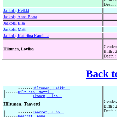
Death :
Jaakola, Heikki
Jaakola, Anna Beata
Jaakola, Elsa
Jaakola, Matti
Jaakola, Katariina Karoliina
Gender:
Hiltunen, Loviisa
Birth :
Death :
Back t
      |-------
Hiltunen, Heikki  
|------
Hiltunen, Matti  
|     |-------
Ikonen, Elsa  
Gender:
Hiltunen, Taavetti
Birth : 
Death :
|     |-------
Kaarret, Juho  
|------
Kaarret, Anna  