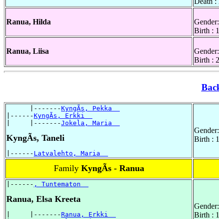
Death :
Ranua, Hilda
Gender:
Birth :
Ranua, Liisa
Gender:
Birth :
Bac
      |-------
KyngÃs, Pekka  
|------
KyngÃs, Erkki  
|     |-------
Jokela, Maria  
Gender:
KyngÃs, Taneli
Birth :
|------
Latvalehto, Maria  
Family
KyngÃs - Ranua
|------
, Tuntematon  
Ranua, Elsa Kreeta
Gender:
|     |-------
Ranua, Erkki  
Birth :