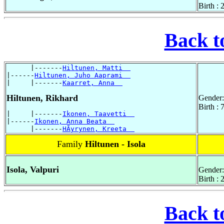
Birth :
Back t
      |-------
Hiltunen, Matti  
|------
Hiltunen, Juho Aaprami  
|     |-------
Kaarret, Anna  
Hiltunen, Rikhard
Gender:
Birth :
|     |-------
Ikonen, Taavetti  
|------
Ikonen, Anna Beata  
      |-------
HÃyrynen, Kreeta  
Family
Hiltunen - Isola
Isola, Valpuri
Gender:
Birth :
Back t