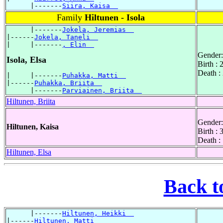
      |-------
Siira, Kaisa  
Family
Hiltunen - Isola
      |-------
Jokela, Jeremias  
|------
Jokela, Taneli  
|     |-------
, Elin  
Gender:
Isola, Elsa
Birth : 
Death :
|     |-------
Puhakka, Matti  
|------
Puhakka, Briita  
      |-------
Parviainen, Briita  
Hiltunen, Briita
Gender:
Hiltunen, Kaisa
Birth :
Death :
Hiltunen, Elsa
Back t
      |-------
Hiltunen, Heikki  
|------
Hiltunen, Matti  