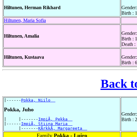
Hiltunen, Herman Rikhard
Gender:
Birth :
Hiltunen, Maria Sofia
Gender:
Hiltunen, Amalia
Birth :
Death :
Hiltunen, Kustaava
Gender:
Birth : 
Back t
|------
Pokka, Niilo  
Pokka, Juho
Gender:
|     |-------
ImpiÃ, Pekka  
Birth :
|------
ImpiÃ, Stiina Maria  
      |-------
KÃrkkÃ, Margareeta  
Family
Pokka - Luiro