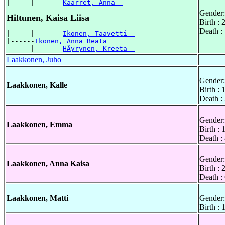
|     |-------
Kaarret, Anna  
Gender:
Hiltunen, Kaisa Liisa
Birth :
Death :
|     |-------
Ikonen, Taavetti  
|------
Ikonen, Anna Beata  
      |-------
HÃyrynen, Kreeta  
Laakkonen, Juho
Gender:
Laakkonen, Kalle
Birth : 
Death :
Gender:
Laakkonen, Emma
Birth :
Death :
Gender:
Laakkonen, Anna Kaisa
Birth :
Death :
Laakkonen, Matti
Gender:
Birth : 