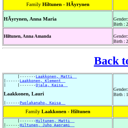
Family
Hiltunen - HÃyrynen
HÃyrynen, Anna Maria
Gender:
Birth :
Hiltunen, Anna Amanda
Gender:
Birth :
Back t
      |-------
Laakkonen, Matti  
|------
Laakkonen, Klement  
|     |-------
Ojala, Kaisa  
Gender:
Laakkonen, Lauri
Birth :
|------
Puolakanaho, Kaisa  
Family
Laakkonen - Hiltunen
      |-------
Hiltunen, Matti  
|------
Hiltunen, Juho Aaprami  