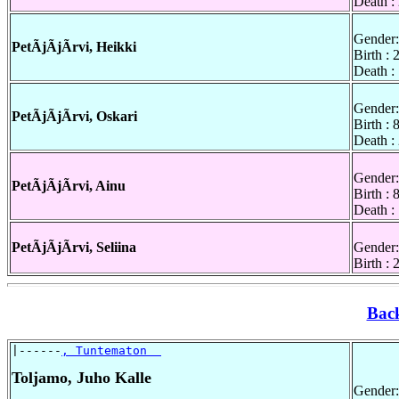
Death :
Gender:
PetÃjÃjÃrvi, Heikki
Birth :
Death :
Gender:
PetÃjÃjÃrvi, Oskari
Birth :
Death :
Gender:
PetÃjÃjÃrvi, Ainu
Birth :
Death :
PetÃjÃjÃrvi, Seliina
Gender:
Birth :
Bac
|------
, Tuntematon  
Toljamo, Juho Kalle
Gender: