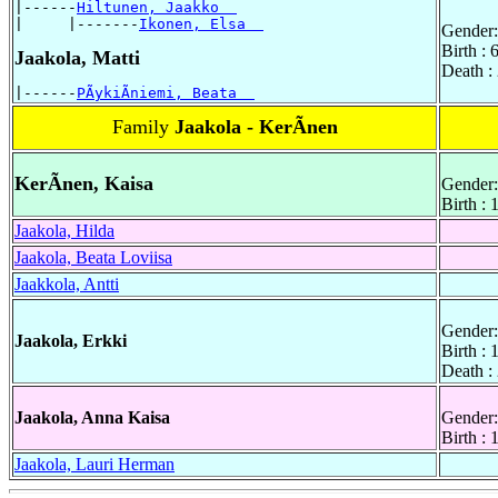
|------
Hiltunen, Jaakko  
|     |-------
Ikonen, Elsa  
Gender:
Birth : 
Jaakola, Matti
Death :
|------
PÃykiÃniemi, Beata  
Family
Jaakola - KerÃnen
KerÃnen, Kaisa
Gender:
Birth :
Jaakola, Hilda
Jaakola, Beata Loviisa
Jaakkola, Antti
Gender:
Jaakola, Erkki
Birth :
Death :
Jaakola, Anna Kaisa
Gender:
Birth :
Jaakola, Lauri Herman