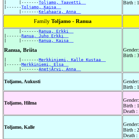
|     |-------
Toljamo, Taavetti  
Birth :
|------
Toljamo, Kaisa  
      |-------
Kelahaara, Anna  
Family
Toljamo - Ranua
      |-------
Ranua, Erkki  
|------
Ranua, Juho Erkki  
|     |-------
Ranua, Kaisa  
Ranua, Briita
Gender:
Birth :
|     |-------
Merkkiniemi, Kalle Kustaa  
|------
Merkkiniemi, Elsa  
      |-------
AnetjÃrvi, Anna  
Toljamo, Aukusti
Gender:
Birth :
Gender:
Toljamo, Hilma
Birth :
Death :
Gender:
Toljamo, Kalle
Birth : 
Death :