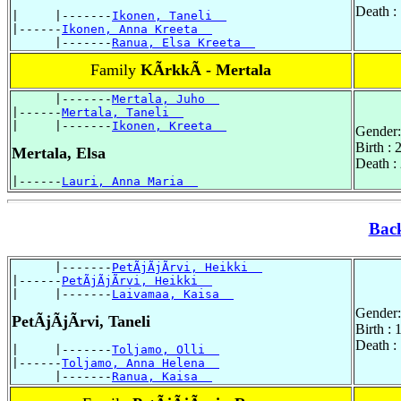
Death :
|     |-------
Ikonen, Taneli  
|------
Ikonen, Anna Kreeta  
      |-------
Ranua, Elsa Kreeta  
Family
KÃrkkÃ - Mertala
      |-------
Mertala, Juho  
|------
Mertala, Taneli  
|     |-------
Ikonen, Kreeta  
Gender:
Birth :
Mertala, Elsa
Death :
|------
Lauri, Anna Maria  
Bac
      |-------
PetÃjÃjÃrvi, Heikki  
|------
PetÃjÃjÃrvi, Heikki  
|     |-------
Laivamaa, Kaisa  
Gender:
PetÃjÃjÃrvi, Taneli
Birth :
Death :
|     |-------
Toljamo, Olli  
|------
Toljamo, Anna Helena  
      |-------
Ranua, Kaisa  