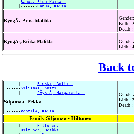
|------
Ranua, Elsa Kaisa  
      |-------
Ranua, Kaisa  
Gender:
KyngÃs, Anna Matilda
Birth :
Death :
KyngÃs, Eriika Matilda
Gender:
Birth :
Back t
      |-------
Riekki, Antti  
|------
Siljamaa, Antti  
|     |-------
PÃykiÃ, Margareeta  
Gender:
Birth :
Siljamaa, Pekka
Death :
|------
PÃhtilÃ, Kaisa  
Family
Siljamaa - Hiltunen
      |-------
Hiltunen,   
|------
Hiltunen, Heikki  