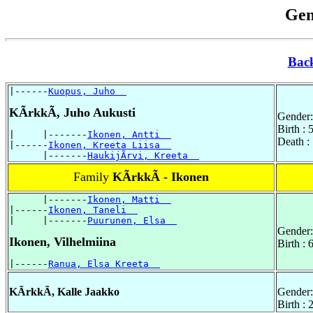
Gen
Bac
|------
Kuopus, Juho  
KÃrkkÃ, Juho Aukusti
Gender:
Birth : 
|     |-------
Ikonen, Antti  
Death :
|------
Ikonen, Kreeta Liisa  
      |-------
HaukijÃrvi, Kreeta  
Family
KÃrkkÃ - Ikonen
      |-------
Ikonen, Matti  
|------
Ikonen, Taneli  
|     |-------
Puurunen, Elsa  
Gender:
Ikonen, Vilhelmiina
Birth :
|------
Ranua, Elsa Kreeta  
KÃrkkÃ, Kalle Jaakko
Gender:
Birth :