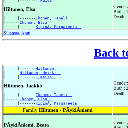
|     |-------
, Kaisa  
Gender:
Hiltunen, Elsa
Birth :
Death :
|     |-------
Ikonen, Taneli  
|------
Ikonen, Elsa  
      |-------
KipinÃ, Margareeta  
Siljamaa, Antti
Back t
      |-------
Hiltunen,   
|------
Hiltunen, Heikki  
|     |-------
, Kaisa  
Gender:
Hiltunen, Jaakko
Birth :
Death :
|     |-------
Ikonen, Taneli  
|------
Ikonen, Elsa  
      |-------
KipinÃ, Margareeta  
Family
Hiltunen - PÃykiÃniemi
Gender:
PÃykiÃniemi, Beata
Birth :