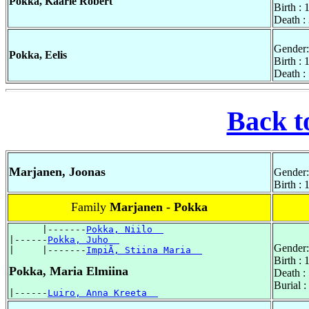
Pokka, Kaarle Robert
Birth :
Death :
Gender:
Pokka, Eelis
Birth :
Death :
Back t
Marjanen, Joonas
Gender:
Birth :
Family
Marjanen - Pokka
      |-------
Pokka, Niilo  
|------
Pokka, Juho  
Gender:
|     |-------
ImpiÃ, Stiina Maria  
Birth :
Pokka, Maria Elmiina
Death :
Burial 
|------
Luiro, Anna Kreeta  