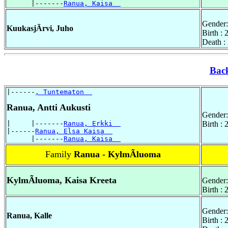
      |-------
Ranua, Kaisa  
Gender:
KuukasjÃrvi, Juho
Birth :
Death :
Bac
|------
, Tuntematon  
Ranua, Antti Aukusti
Gender:
|     |-------
Ranua, Erkki  
Birth :
|------
Ranua, Elsa Kaisa  
      |-------
Ranua, Kaisa  
Family
Ranua - KylmÃluoma
KylmÃluoma, Kaisa Kreeta
Gender:
Birth :
Gender:
Ranua, Kalle
Birth :