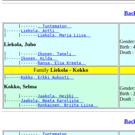
Bac
      |-------
, Tuntematon  
|------
Liekola, Antti  
|     |-------
Liekola, Maria Liisa  
Gender:
Liekola, Juho
Birth : 
Death :
|     |-------
Ikonen, Taneli  
|------
Ikonen, Hilda  
      |-------
Ranua, Elsa Kreeta  
Family
Liekola - Kokko
|------
Kokko, Erkki Aukusti  
Kokko, Selma
Gender:
Birth :
|     |-------
Jaakola, Heikki  
Death :
|------
Jaakola, Beata Karoliina  
      |-------
Ronkainen, Briita Liisa  
Bac
      |-------
, Tuntematon  