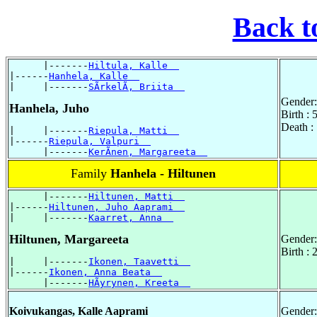
Back t
      |-------
Hiltula, Kalle  
|------
Hanhela, Kalle  
|     |-------
SÃrkelÃ, Briita  
Gender:
Hanhela, Juho
Birth :
Death :
|     |-------
Riepula, Matti  
|------
Riepula, Valpuri  
      |-------
KerÃnen, Margareeta  
Family
Hanhela - Hiltunen
      |-------
Hiltunen, Matti  
|------
Hiltunen, Juho Aaprami  
|     |-------
Kaarret, Anna  
Hiltunen, Margareeta
Gender:
Birth : 
|     |-------
Ikonen, Taavetti  
|------
Ikonen, Anna Beata  
      |-------
HÃyrynen, Kreeta  
Koivukangas, Kalle Aaprami
Gender: