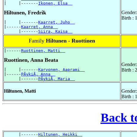
|     |-------
Ikonen, Elsa  
Hiltunen, Fredrik
Gender:
Birth :
|     |-------
Kaarret, Juho  
|------
Kaarret, Anna  
      |-------
Siira, Kaisa  
Family
Hiltunen - Ruottinen
|------
Ruottinen, Matti  
Ruottinen, Anna Beata
Gender:
|     |-------
Karvonen, Aaprami  
Birth :
|------
PÃykiÃ, Anna  
      |-------
PÃykiÃ, Maria  
Hiltunen, Matti
Gender:
Birth :
Back t
      |-------
Hiltunen, Heikki  