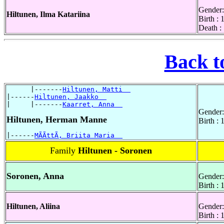
Gender:
Hiltunen, Ilma Katariina
Birth :
Death :
Back t
      |-------
Hiltunen, Matti  
|------
Hiltunen, Jaakko  
|     |-------
Kaarret, Anna  
Gender:
Hiltunen, Herman Manne
Birth :
|------
MÃÃttÃ, Briita Maria  
Family
Hiltunen - Soronen
Soronen, Anna
Gender:
Birth :
Hiltunen, Aliina
Gender:
Birth :