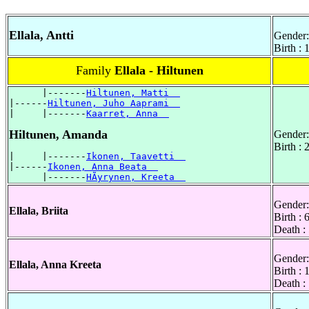
Ellala, Antti
Gender:
Birth :
Family
Ellala - Hiltunen
      |-------
Hiltunen, Matti  
|------
Hiltunen, Juho Aaprami  
|     |-------
Kaarret, Anna  
Hiltunen, Amanda
Gender:
Birth :
|     |-------
Ikonen, Taavetti  
|------
Ikonen, Anna Beata  
      |-------
HÃyrynen, Kreeta  
Gender:
Ellala, Briita
Birth :
Death :
Gender:
Ellala, Anna Kreeta
Birth :
Death :