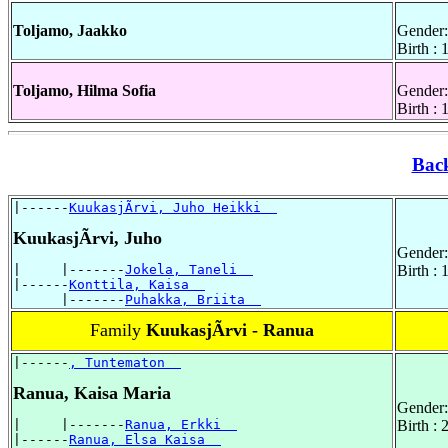
Toljamo, Jaakko
Gender:
Birth :
Toljamo, Hilma Sofia
Gender:
Birth :
Bac
|------
KuukasjÃrvi, Juho Heikki  
KuukasjÃrvi, Juho
Gender:
|     |-------
Jokela, Taneli  
Birth :
|------
Konttila, Kaisa  
      |-------
Puhakka, Briita  
Family
KuukasjÃrvi - Ranua
|------
, Tuntematon  
Ranua, Kaisa Maria
Gender:
|     |-------
Ranua, Erkki  
Birth :
|------
Ranua, Elsa Kaisa  