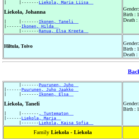
|     |-------
Liekola, Maria Liisa  
Gender:
Liekola, Johanna
Birth :
Death :
|     |-------
Ikonen, Taneli  
|------
Ikonen, Hilda  
      |-------
Ranua, Elsa Kreeta  
Gender:
Hiltula, Toivo
Birth :
Death :
Bac
      |-------
Puurunen, Juho  
|------
Puurunen, Juho Jaakko  
|     |-------
Ikonen, Elsa  
Liekola, Taneli
Gender:
Birth :
|     |-------
, Tuntematon  
|------
Liekola, Maria  
      |-------
Liekola, Kaisa Sofia  
Family
Liekola - Liekola