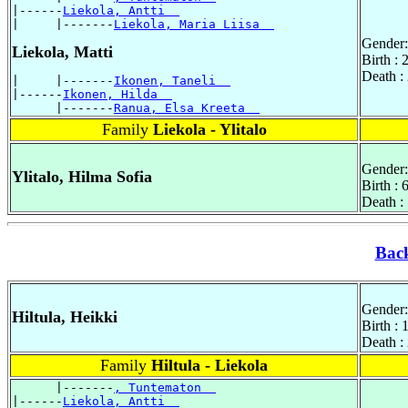
|------
Liekola, Antti  
|     |-------
Liekola, Maria Liisa  
Gender:
Liekola, Matti
Birth :
Death :
|     |-------
Ikonen, Taneli  
|------
Ikonen, Hilda  
      |-------
Ranua, Elsa Kreeta  
Family
Liekola - Ylitalo
Gender:
Ylitalo, Hilma Sofia
Birth : 
Death :
Bac
Gender:
Hiltula, Heikki
Birth :
Death :
Family
Hiltula - Liekola
      |-------
, Tuntematon  
|------
Liekola, Antti  