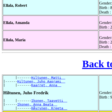
Gender:
Ellala, Robert
Birth :
Death :
Ellala, Amanda
Gender:
Birth :
Gender:
Ellala, Maria
Birth :
Death :
Back t
      |-------
Hiltunen, Matti  
|------
Hiltunen, Juho Aaprami  
|     |-------
Kaarret, Anna  
Hiltunen, Juho Fredrik
Gender:
Birth :
|     |-------
Ikonen, Taavetti  
|------
Ikonen, Anna Beata  
      |-------
HÃyrynen, Kreeta  