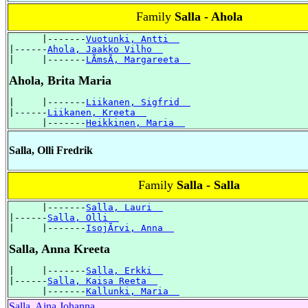
Family
Salla - Ahola
      |-------
Vuotunki, Antti  
|------
Ahola, Jaakko Vilho  
|     |-------
LÃmsÃ, Margareeta  
Ahola, Brita Maria
|     |-------
Liikanen, Sigfrid  
|------
Liikanen, Kreeta  
      |-------
Heikkinen, Maria  
Salla, Olli Fredrik
Family
Salla - Salla
      |-------
Salla, Lauri  
|------
Salla, Olli  
|     |-------
IsojÃrvi, Anna  
Salla, Anna Kreeta
|     |-------
Salla, Erkki  
|------
Salla, Kaisa Reeta  
      |-------
Kallunki, Maria  
Salla, Aina Johanna