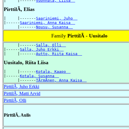
|     |-------
Vuonnala, Liisa  
PirttilÃ, Elias
|     |-------
Saariniemi, Juho  
|------
Saariniemi, Anna Kaisa  
      |-------
Nousu, Susanna  
Family
PirttilÃ - Uusitalo
      |-------
Salla, Olli  
|------
Salla, Juho Erkki  
|     |-------
Autto, Riita Kaisa  
Uusitalo, Riita Liisa
|     |-------
Kotala, Kaapo  
|------
Kotala, Susanna  
      |-------
TÃrmÃnen, Anna Kaisa  
PirttilÃ, Juho Erkki
PirttilÃ, Matti Arvid
PirttilÃ, Olli
PirttilÃ, Aulis