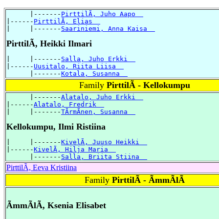
      |-------
PirttilÃ, Juho Aapo  
|------
PirttilÃ, Elias  
|     |-------
Saariniemi, Anna Kaisa  
PirttilÃ, Heikki Ilmari
|     |-------
Salla, Juho Erkki  
|------
Uusitalo, Riita Liisa  
      |-------
Kotala, Susanna  
Family
PirttilÃ - Kellokumpu
      |-------
Alatalo, Juho Erkki  
|------
Alatalo, Fredrik  
|     |-------
TÃrmÃnen, Susanna  
Kellokumpu, Ilmi Ristiina
|     |-------
KivelÃ, Juuso Heikki  
|------
KivelÃ, Hilja Maria  
      |-------
Salla, Briita Stiina  
PirttilÃ, Eeva Kristiina
Family
PirttilÃ - ÃmmÃlÃ
ÃmmÃlÃ, Ksenia Elisabet