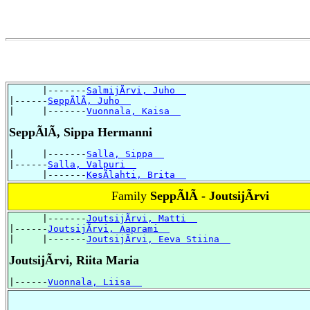
      |-------
SalmijÃrvi, Juho  
|------
SeppÃlÃ, Juho  
|     |-------
Vuonnala, Kaisa  
SeppÃlÃ, Sippa Hermanni
|     |-------
Salla, Sippa  
|------
Salla, Valpuri  
      |-------
KesÃlahti, Brita  
Family
SeppÃlÃ - JoutsijÃrvi
      |-------
JoutsijÃrvi, Matti  
|------
JoutsijÃrvi, Aaprami  
|     |-------
JoutsijÃrvi, Eeva Stiina  
JoutsijÃrvi, Riita Maria
|------
Vuonnala, Liisa  