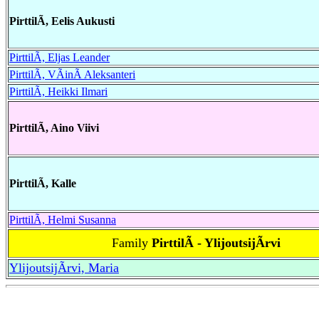
PirttilÃ, Eelis Aukusti
PirttilÃ, Eljas Leander
PirttilÃ, VÃinÃ Aleksanteri
PirttilÃ, Heikki Ilmari
PirttilÃ, Aino Viivi
PirttilÃ, Kalle
PirttilÃ, Helmi Susanna
Family
PirttilÃ - YlijoutsijÃrvi
YlijoutsijÃrvi, Maria