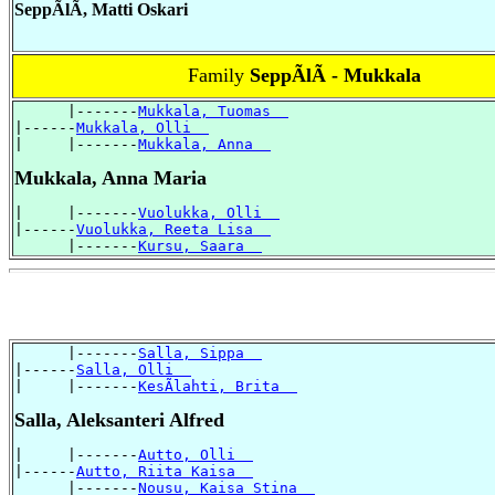
SeppÃlÃ, Matti Oskari
Family
SeppÃlÃ - Mukkala
      |-------
Mukkala, Tuomas  
|------
Mukkala, Olli  
|     |-------
Mukkala, Anna  
Mukkala, Anna Maria
|     |-------
Vuolukka, Olli  
|------
Vuolukka, Reeta Lisa  
      |-------
Kursu, Saara  
      |-------
Salla, Sippa  
|------
Salla, Olli  
|     |-------
KesÃlahti, Brita  
Salla, Aleksanteri Alfred
|     |-------
Autto, Olli  
|------
Autto, Riita Kaisa  
      |-------
Nousu, Kaisa Stina  