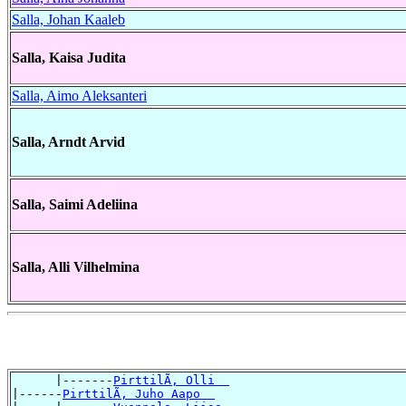
Salla, Johan Kaaleb
Salla, Kaisa Judita
Salla, Aimo Aleksanteri
Salla, Arndt Arvid
Salla, Saimi Adeliina
Salla, Alli Vilhelmina
      |-------
PirttilÃ, Olli  
|------
PirttilÃ, Juho Aapo  