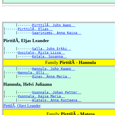
      |-------
PirttilÃ, Juho Aapo  
|------
PirttilÃ, Elias  
|     |-------
Saariniemi, Anna Kaisa  
PirttilÃ, Eljas Leander
|     |-------
Salla, Juho Erkki  
|------
Uusitalo, Riita Liisa  
      |-------
Kotala, Susanna  
Family
PirttilÃ - Hannula
      |-------
Hannula, Juho Kaapo  
|------
Hannula, Olli  
|     |-------
Oinas, Anna Maria  
Hannula, Helvi Juliaana
|     |-------
Vuonnala, Johan Petter  
|------
Vuonnala, Kaisa Maria  
      |-------
Alatalo, Anna Kustaava  
PirttilÃ, Olavi Leander
Family
PirttilÃ - Matero