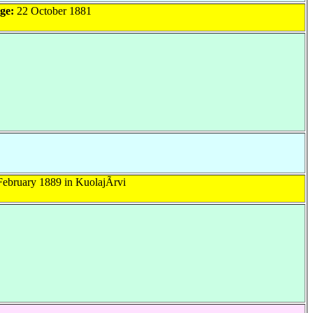
ge:
22 October 1881
ebruary 1889 in KuolajÃrvi